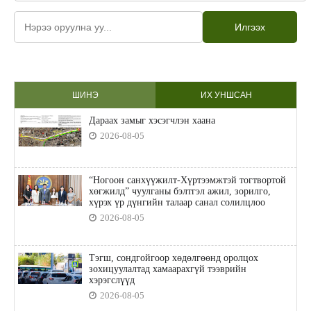
Илгээх
ШИНЭ
ИХ УНШСАН
Дараах замыг хэсэгчлэн хаана
2026-08-05
“Ногоон санхүүжилт-Хүртээмжтэй тогтвортой
хөгжилд” чуулганы бэлтгэл ажил, зорилго,
хүрэх үр дүнгийн талаар санал солилцлоо
2026-08-05
Тэгш, сондгойгоор хөдөлгөөнд оролцох
зохицуулалтад хамаарахгүй тээврийн
хэрэгслүүд
2026-08-05