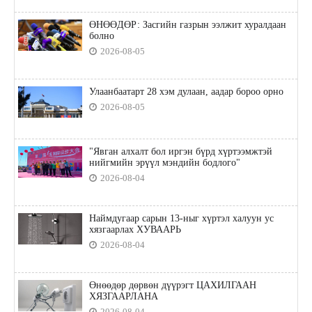
ӨНӨӨДӨР: Засгийн газрын ээлжит хуралдаан
болно
2026-08-05
Улаанбаатарт 28 хэм дулаан, аадар бороо орно
2026-08-05
"Явган алхалт бол иргэн бүрд хүртээмжтэй
нийгмийн эрүүл мэндийн бодлого"
2026-08-04
Наймдугаар сарын 13-ныг хүртэл халуун ус
хязгаарлах ХУВААРЬ
2026-08-04
Өнөөдөр дөрвөн дүүрэгт ЦАХИЛГААН
ХЯЗГААРЛАНА
2026-08-04