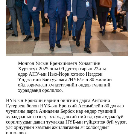
Монгол Улсын Ерөнхийлөгч Ухнаагийн
Хүрэлсүх 2025 оны 09 дүгээр сарын 22-ны
өдөр АНУ-ын Нью-Йорк хотноо Нэгдсэн
Үндэстний Байгууллага /НҮБ/-ын 80 жилийн
ойд зориулсан хүндэтгэлийн өндөр түвшний
хуралдаанд оролцлоо.
НҮБ-ын Ерөнхий нарийн бичгийн дарга Антонио
Гутерреш болон НҮБ-ын Ерөнхий Ассамблейн 80 дугаар
чуулганы дарга Анналена Бербок нар өндөр түвшний
хуралдааныг нээн үг хэлж, дэлхий нийтэд тулгамдаж буй
сорилтуудыг даван туулахад НҮБ-ын гүйцэтгэж буй үүрэг,
улс орнуудын хамтын ажиллагааны ач холбогдлыг
онцоллоо.