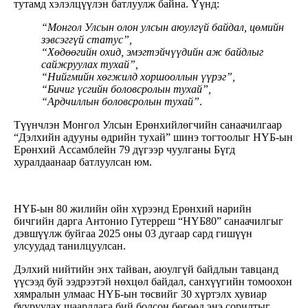
тутамд хэлэлцүүлэн батлуулж байна. Үүнд:
“Монгол Улсын олон улсын аюулгүй байдал, цөмийн
зэвсэггүй статус”,
“Хөдөөгийн охид, эмэгтэйчүүдийн аж байдлыг
сайжруулах тухай”,
“Нийгмийн хөгжилд хоршооллын үүрэг”,
“Бичиг үсгийн боловсролын тухай”
,
“Ардчиллын боловсролын тухай”
.
Түүнчлэн Монгол Улсын Ерөнхийлөгчийн санаачилгаар
“Дэлхийн адууны өдрийн тухай” шинэ тогтоолыг НҮБ-ын
Ерөнхий Ассамблейн 79 дүгээр чуулганы Бүгд
хуралдаанаар батлуулсан юм.
НҮБ-ын 80 жилийн ойн хүрээнд Ерөнхий нарийн
бичгийн дарга Антонио Гутерреш “НҮБ80” санаачилгыг
дэвшүүлж буйгаа 2025 оны 03 дугаар сард гишүүн
улсуудад танилцуулсан.
Дэлхий нийтийн энх тайван, аюулгүй байдлын тавцанд
үүсээд буй ээдрээтэй нөхцөл байдал, санхүүгийн томоохон
хямралын улмаас НҮБ-ын төсвийг 30 хүртэлх хувиар
бууруулах шаардлага бий болсон бөгөөд энэ сорилтыг