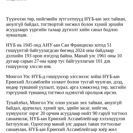
Түүнчлэн төр, нийгмийн зүтгэлтнүүд НҮБ-ын энх тайван,
аюулгүй байдал, тогтвортой хөгжил болон хүний эрхийн
асуудлаарх үүргийн талаар дүгнэлт хийн санал бодлоо
хуваалцав.
НҮБ нь 1945 онд АНУ-ын Сан Франциско хотод 51
гишүүнтэй байгуулагдсан бөгөөд 2024 оны байдлаар
дэлхийн 193 орон нэгдээд байна. Манай улс 1961 оны 10
дугаар сарын 27-ны өдөр тус байгууллагын 101 дэх
гишүүнээр элссэн юм.
Монгол Улс НҮБ-д гишүүнээр элссэнээс хойш НҮБ-ын
Ерөнхий Ассамблейн ээлжит болон тусгай чуулган, дээд,
өндөр түвшний уулзалт, хурал, арга хэмжээнд төр, засгийн
тэргүүний түвшинд тогтмол идэвхтэй оролцож ирсэн.
Тухайлбал, Монгол Улс олон улсын энх тайван, аюулгүй
байдал, ардчилал, хүний эрх, эдийн засаг, нийгэм,
хүмүүнлэг зэрэг 20 орчим асуудлаар нийт 90 гаруй тогтоол
санаачилж, НҮБ-ын Ерөнхий Ассамблейгаар хэлэлцүүлэн
батлуулсан. Одоогоор манай улс дараах таван тогтоолыг
санаачлан, НҮБ-ын Ерөнхий Ассамблейгаар хоёр жил