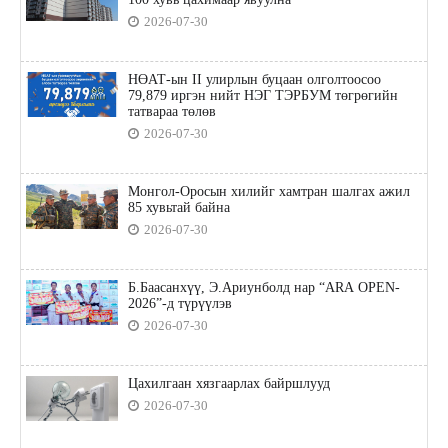
2026-07-30
НӨАТ-ын II улирлын буцаан олголтоосоо
79,879 иргэн нийт НЭГ ТЭРБУМ төгрөгийн
татвараа төлөв
2026-07-30
Монгол-Оросын хилийг хамтран шалгах ажил
85 хувьтай байна
2026-07-30
Б.Баасанхүү, Э.Ариунболд нар “ARA OPEN-
2026”-д түрүүлэв
2026-07-30
Цахилгаан хязгаарлах байршлууд
2026-07-30