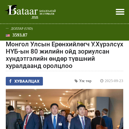
ДОЛЛАР (USD)
3593.87
Хэвлэл мэдээллээр
Батаар юу хэлэв
Эдийн засаг
Нийгэм
Дэлхий
Улс төр
Спорт
Эхлэл
Шар
Монгол Улсын Ерөнхийлөгч У.Хүрэлсүх
НҮБ-ын 80 жилийн ойд зориулсан
хүндэтгэлийн өндөр түвшний
хуралдаанд оролцлоо
Улс төр
2025-09-23
ХУВААЛЦАХ