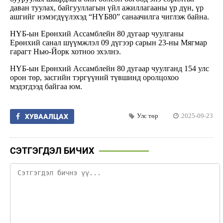
даван туулах, байгууллагын үйл ажиллагааны үр дүн, үр
ашгийг нэмэгдүүлэхэд “НҮБ80” санаачилга чиглэж байна.
НҮБ-ын Ерөнхий Ассамблейн 80 дугаар чуулганы
Ерөнхий санал шүүмжлэл 09 дүгээр сарын 23-ны Мягмар
гарагт Нью-Йорк хотноо эхэлнэ.
НҮБ-ын Ерөнхий Ассамблейн 80 дугаар чуулганд 154 улс
орон төр, засгийн тэргүүний түвшинд оролцохоо
мэдэгдээд байгаа юм.
Улс төр
2025-09-23
ХУВААЛЦАХ
СЭТГЭГДЭЛ БИЧИХ