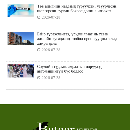
Төв аймгийн наадамд түрүүлсэн, үзүүрлэсэн,
шөвгөрсөн гурван бөхөөс допинг илэрчээ
2026-07-28
Байр түрээслэнгээ, урьдчилгааг нь таван
жилийн хугацаанд төлбөл орон сууцны зээлд
хамрагдана
2026-07-28
Сөүлийн гудамж амралтын өдрүүдэд
автомашингүй бүс боллоо
2026-07-28