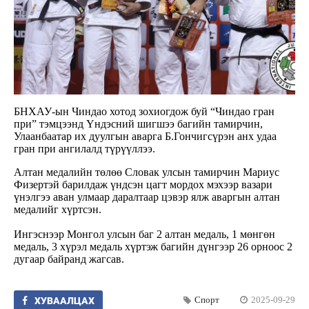
БНХАУ-ын Чиндао хотод зохиогдож буй “Чиндао гран
при” тэмцээнд Үндэсний шигшээ багийн тамирчин,
Улаанбаатар их дуулгын аварга Б.Гончигсүрэн анх удаа
гран при ангилалд түрүүллээ.
Алтан медалийн төлөө Словак улсын тамирчин Мариус
Физертэй барилдаж үндсэн цагт мордох мэхээр вазари
үнэлгээ аван улмаар даралтаар цэвэр ялж аваргын алтан
медалийг хүртсэн.
Ингэснээр Монгол улсын баг 2 алтан медаль, 1 мөнгөн
медаль, 3 хүрэл медаль хүртэж багийн дүнгээр 26 орноос 2
дугаар байранд жагсав.
Спорт
2025-09-29
ХУВААЛЦАХ