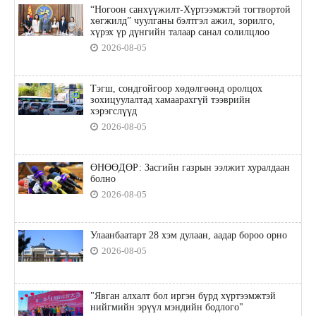
“Ногоон санхүүжилт-Хүртээмжтэй тогтвортой
хөгжилд” чуулганы бэлтгэл ажил, зорилго,
хүрэх үр дүнгийн талаар санал солилцлоо
2026-08-05
Тэгш, сондгойгоор хөдөлгөөнд оролцох
зохицуулалтад хамаарахгүй тээврийн
хэрэгслүүд
2026-08-05
ӨНӨӨДӨР: Засгийн газрын ээлжит хуралдаан
болно
2026-08-05
Улаанбаатарт 28 хэм дулаан, аадар бороо орно
2026-08-05
"Явган алхалт бол иргэн бүрд хүртээмжтэй
нийгмийн эрүүл мэндийн бодлого"