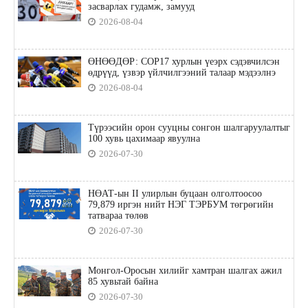
засварлах гудамж, замууд
2026-08-04
ӨНӨӨДӨР: COP17 хурлын үеэрх сэдэвчилсэн
өдрүүд, үзвэр үйлчилгээний талаар мэдээлнэ
2026-08-04
Түрээсийн орон сууцны сонгон шалгаруулалтыг
100 хувь цахимаар явуулна
2026-07-30
НӨАТ-ын II улирлын буцаан олголтоосоо
79,879 иргэн нийт НЭГ ТЭРБУМ төгрөгийн
татвараа төлөв
2026-07-30
Монгол-Оросын хилийг хамтран шалгах ажил
85 хувьтай байна
2026-07-30