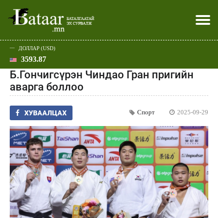
ДОЛЛАР (USD)
3593.87
Хэвлэл мэдээллээр
Батаар юу хэлэв
Эдийн засаг
Нийгэм
Дэлхий
Улс төр
Спорт
Эхлэл
Шар
Б.Гончигсүрэн Чиндао Гран пригийн
аварга боллоо
Спорт
2025-09-29
ХУВААЛЦАХ