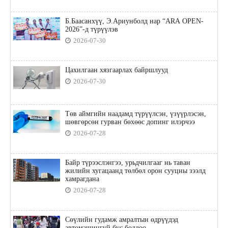
Б.Баасанхүү, Э.Ариунболд нар “ARA OPEN-
2026”-д түрүүлэв
2026-07-30
Цахилгаан хязгаарлах байршлууд
2026-07-30
Төв аймгийн наадамд түрүүлсэн, үзүүрлэсэн,
шөвгөрсөн гурван бөхөөс допинг илэрчээ
2026-07-28
Байр түрээслэнгээ, урьдчилгааг нь таван
жилийн хугацаанд төлбөл орон сууцны зээлд
хамрагдана
2026-07-28
Сөүлийн гудамж амралтын өдрүүдэд
автомашингүй бүс боллоо