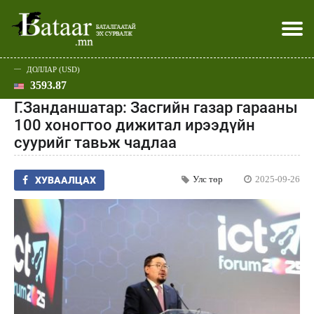
ДОЛЛАР (USD)
3593.87
Хэвлэл мэдээллээр
Батаар юу хэлэв
Эдийн засаг
Нийгэм
Дэлхий
Улс төр
Спорт
Эхлэл
Шар
Г.Занданшатар: Засгийн газар гарааны
100 хоногтоо дижитал ирээдүйн
суурийг тавьж чадлаа
Улс төр
2025-09-26
ХУВААЛЦАХ