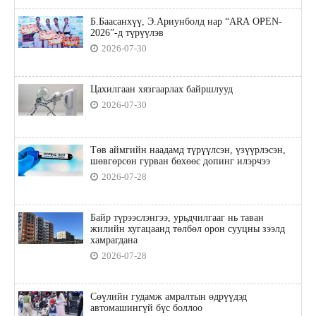
Б.Баасанхүү, Э.Ариунболд нар “ARA OPEN-
2026”-д түрүүлэв
2026-07-30
Цахилгаан хязгаарлах байршлууд
2026-07-30
Төв аймгийн наадамд түрүүлсэн, үзүүрлэсэн,
шөвгөрсөн гурван бөхөөс допинг илэрчээ
2026-07-28
Байр түрээслэнгээ, урьдчилгааг нь таван
жилийн хугацаанд төлбөл орон сууцны зээлд
хамрагдана
2026-07-28
Сөүлийн гудамж амралтын өдрүүдэд
автомашингүй бүс боллоо