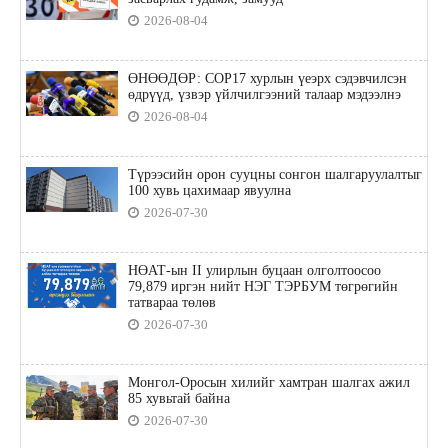
2026-08-04
ӨНӨӨДӨР: COP17 хурлын үеэрх сэдэвчилсэн
өдрүүд, үзвэр үйлчилгээний талаар мэдээлнэ
2026-08-04
Түрээсийн орон сууцны сонгон шалгаруулалтыг
100 хувь цахимаар явуулна
2026-07-30
НӨАТ-ын II улирлын буцаан олголтоосоо
79,879 иргэн нийт НЭГ ТЭРБУМ төгрөгийн
татвараа төлөв
2026-07-30
Монгол-Оросын хилийг хамтран шалгах ажил
85 хувьтай байна
2026-07-30