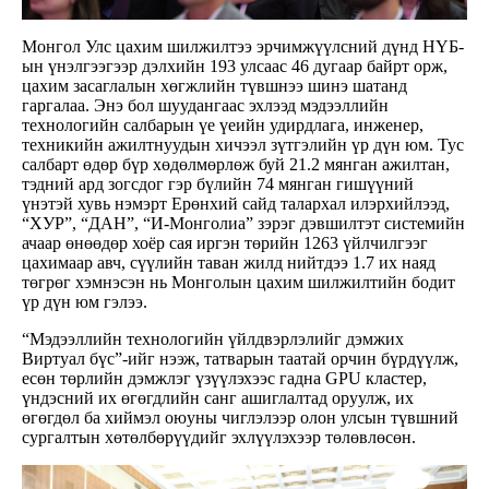
Монгол Улс цахим шилжилтээ эрчимжүүлсний дүнд НҮБ-
ын үнэлгээгээр дэлхийн 193 улсаас 46 дугаар байрт орж,
цахим засаглалын хөгжлийн түвшнээ шинэ шатанд
гаргалаа. Энэ бол шуудангаас эхлээд мэдээллийн
технологийн салбарын үе үеийн удирдлага, инженер,
техникийн ажилтнуудын хичээл зүтгэлийн үр дүн юм. Тус
салбарт өдөр бүр хөдөлмөрлөж буй 21.2 мянган ажилтан,
тэдний ард зогсдог гэр бүлийн 74 мянган гишүүний
үнэтэй хувь нэмэрт Ерөнхий сайд талархал илэрхийлээд,
“ХУР”, “ДАН”, “И-Монголиа” зэрэг дэвшилтэт системийн
ачаар өнөөдөр хоёр сая иргэн төрийн 1263 үйлчилгээг
цахимаар авч, сүүлийн таван жилд нийтдээ 1.7 их наяд
төгрөг хэмнэсэн нь Монголын цахим шилжилтийн бодит
үр дүн юм гэлээ.
“Мэдээллийн технологийн үйлдвэрлэлийг дэмжих
Виртуал бүс”-ийг нээж, татварын таатай орчин бүрдүүлж,
есөн төрлийн дэмжлэг үзүүлэхээс гадна GPU кластер,
үндэсний их өгөгдлийн санг ашиглалтад оруулж, их
өгөгдөл ба хиймэл оюуны чиглэлээр олон улсын түвшний
сургалтын хөтөлбөрүүдийг эхлүүлэхээр төлөвлөсөн.