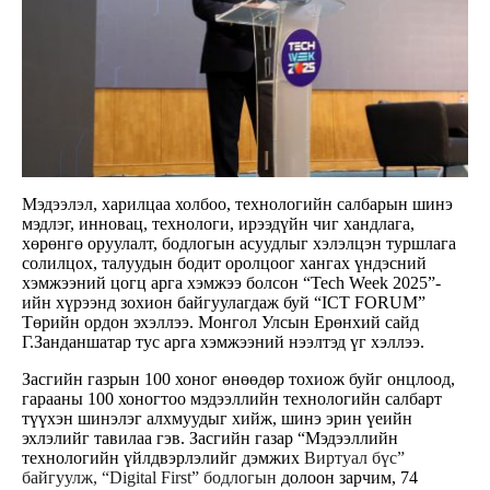
Мэдээлэл, харилцаа холбоо, технологийн салбарын шинэ
мэдлэг, инновац, технологи, ирээдүйн чиг хандлага,
хөрөнгө оруулалт, бодлогын асуудлыг хэлэлцэн туршлага
солилцох, талуудын бодит оролцоог хангах үндэсний
хэмжээний цогц арга хэмжээ болсон “Tech Week 2025”-
ийн хүрээнд зохион байгуулагдаж буй “ICT FORUM”
Төрийн ордон эхэллээ. Монгол Улсын Ерөнхий сайд
Г.Занданшатар тус арга хэмжээний нээлтэд үг хэллээ.
Засгийн газрын 100 хоног өнөөдөр тохиож буйг онцлоод,
гарааны 100 хоногтоо мэдээллийн технологийн салбарт
түүхэн шинэлэг алхмуудыг хийж, шинэ эрин үеийн
эхлэлийг тавилаа гэв. Засгийн газар “Мэдээллийн
технологийн үйлдвэрлэлийг дэмжих
Виртуал бүс”
байгуулж,
“Digital First” бодлогын
долоон зарчим, 74