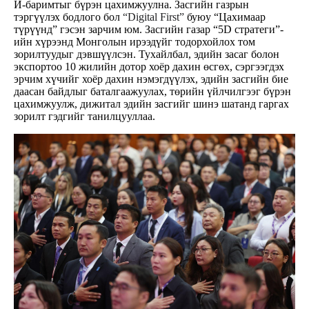
И-баримтыг бүрэн цахимжуулна. Засгийн газрын
тэргүүлэх бодлого бол
“Digital First”
буюу “Цахимаар
түрүүнд” гэсэн зарчим юм. Засгийн газар “5D стратеги”-
ийн хүрээнд Монголын ирээдүйг тодорхойлох том
зорилтуудыг дэвшүүлсэн. Тухайлбал, эдийн засаг болон
экспортоо 10 жилийн дотор хоёр дахин өсгөх, сэргээгдэх
эрчим хүчийг хоёр дахин нэмэгдүүлэх, эдийн засгийн бие
даасан байдлыг баталгаажуулах, төрийн үйлчилгээг бүрэн
цахимжуулж, дижитал эдийн засгийг шинэ шатанд гаргах
зорилт гэдгийг танилцууллаа.