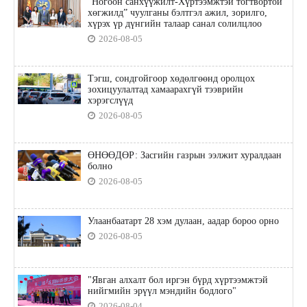
“Ногоон санхүүжилт-Хүртээмжтэй тогтвортой
хөгжилд” чуулганы бэлтгэл ажил, зорилго,
хүрэх үр дүнгийн талаар санал солилцлоо
2026-08-05
Тэгш, сондгойгоор хөдөлгөөнд оролцох
зохицуулалтад хамаарахгүй тээврийн
хэрэгслүүд
2026-08-05
ӨНӨӨДӨР: Засгийн газрын ээлжит хуралдаан
болно
2026-08-05
Улаанбаатарт 28 хэм дулаан, аадар бороо орно
2026-08-05
"Явган алхалт бол иргэн бүрд хүртээмжтэй
нийгмийн эрүүл мэндийн бодлого"
2026-08-04