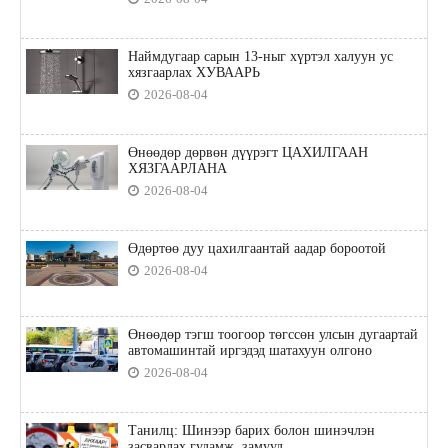
Наймдугаар сарын 13-ныг хүртэл халуун ус
хязгаарлах ХУВААРЬ
2026-08-04
Өнөөдөр дөрвөн дүүрэгт ЦАХИЛГААН
ХЯЗГААРЛАНА
2026-08-04
Өдөртөө дуу цахилгаантай аадар бороотой
2026-08-04
Өнөөдөр тэгш тоогоор төгссөн улсын дугаартай
автомашинтай иргэдэд шатахуун олгоно
2026-08-04
Танилц: Шинээр барих болон шинэчлэн
засварлах гудамж, замууд