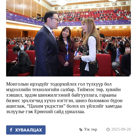
Монголын ирээдүйг тодорхойлох гол түлхүүр бол
мэдээллийн технологийн салбар. Тиймээс төр, хувийн
хэвшил, эрдэм шинжилгээний байгууллага, гарааны
бизнес эрхлэгчид хүчээ нэгтгэн, шинэ боломжоо бүрэн
ашиглаж, “Цахим үндэстэн” болох их үйлсийг хамтдаа
эхлүүлье гэж Ерөнхий сайд уриаллаа.
Улс төр
2025-09-26
ХУВААЛЦАХ