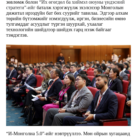
зөвлөмж болон
“Их өгөгдөл ба хиймэл оюуны үндэсний
стратеги”-ийг
баталж хэрэгжүүлж эхэлснээр Монголын
дижитал ирээдүйн бат бөх суурийг тавилаа. Эдгээр алхам
төрийн бүтээмжийг нэмэгдүүлж, иргэн, бизнесийн өмнө
тулгамддаг асуудлыг түргэн шуурхай, ухаалаг
технологийн шийдлээр шийдэх гарц нээж байгааг
тэмдэглэв.
“И-Монголиа 5.0”-ийг нэвтрүүллээ. Мөн ойрын хугацаанд