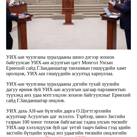
УИХ-ын чуулганы хуралдааны шинэ дэгээр зохион
байгуулсан УИХ-ын асуулгын цагт Монгол Улсын
Ерөнхий сайд Г.Занданшатар танхимын гишүүдийн хамт
оролцож, УИХ-ын гишүүдийн асуултад хариуллаа.
УИХ-ын чуулганы хуралдааны дэгийн тухай хуулийн
дагуу өрнөж буй УИХ-ын асуулгын цагаар парламентын
түүхэнд анх удаа мэтгэлцээн зохион байгуулсныг Ерөнхий
сайд Г.Занданшатар онцлов.
УИХ дахь АН-ын бүлгийн дарга О.Цогтгэрэлийн
асуултаар Асуулгын цаг эхэллээ. Тэрбээр, шинэ Засгийн
газрын 100 хоног тохиож байгаагаас гадна улсын төсвийг
УИХ-аар хэлэлцүүлж буй цаг үетэй таарч байна гээд эдийн
засгийн бүтцийн хувьд энэ удаагийн төсвийн онцлогийн