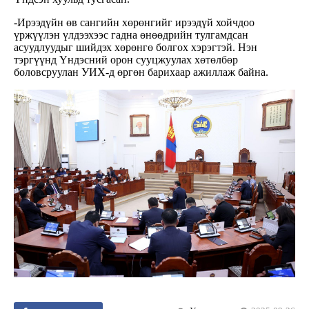
-Ирээдүйн өв сангийн хөрөнгийг ирээдүй хойчдоо
үржүүлэн үлдээхээс гадна өнөөдрийн тулгамдсан
асуудлуудыг шийдэх хөрөнгө болгох хэрэгтэй. Нэн
тэргүүнд Үндэсний орон сууцжуулах хөтөлбөр
боловсруулан УИХ-д өргөн барихаар ажиллаж байна.