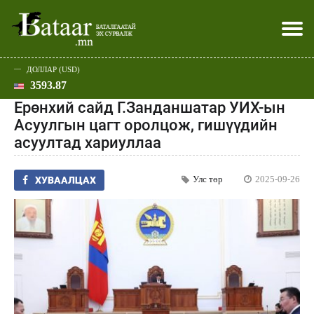
ДОЛЛАР (USD)
3593.87
Хэвлэл мэдээллээр
Батаар юу хэлэв
Эдийн засаг
Нийгэм
Дэлхий
Улс төр
Спорт
Эхлэл
Шар
Ерөнхий сайд Г.Занданшатар УИХ-ын
Асуулгын цагт оролцож, гишүүдийн
асуултад хариуллаа
Улс төр
2025-09-26
ХУВААЛЦАХ