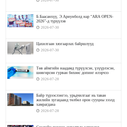
2026-07-30
Б.Баасанхүү, Э.Ариунболд нар “ARA OPEN-
2026”-д түрүүлэв
2026-07-30
Цахилгаан хязгаарлах байршлууд
2026-07-30
Төв аймгийн наадамд түрүүлсэн, үзүүрлэсэн,
шөвгөрсөн гурван бөхөөс допинг илэрчээ
2026-07-28
Байр түрээслэнгээ, урьдчилгааг нь таван
жилийн хугацаанд төлбөл орон сууцны зээлд
хамрагдана
2026-07-28