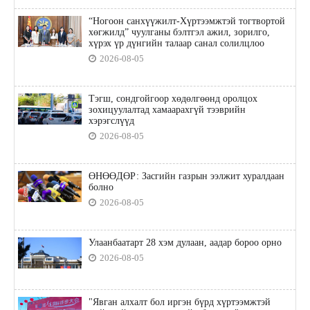
“Ногоон санхүүжилт-Хүртээмжтэй тогтвортой
хөгжилд” чуулганы бэлтгэл ажил, зорилго,
хүрэх үр дүнгийн талаар санал солилцлоо
2026-08-05
Тэгш, сондгойгоор хөдөлгөөнд оролцох
зохицуулалтад хамаарахгүй тээврийн
хэрэгслүүд
2026-08-05
ӨНӨӨДӨР: Засгийн газрын ээлжит хуралдаан
болно
2026-08-05
Улаанбаатарт 28 хэм дулаан, аадар бороо орно
2026-08-05
"Явган алхалт бол иргэн бүрд хүртээмжтэй