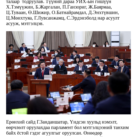
талаар тодруулав. Түүний дараа УИХ-ын гишүүн
Х.Тэмүүжин, Б.Жаргалан, П.Ганзориг, Ж.Баярмаа,
Ц.Туваан, Ө.Шижир, О.Батнайрамдал, Д.Энхтүвшин,
Ц.Мөнхтуяа, Г.Лувсанжамц, С.Эрдэнэболд нар асуулт
асууж, мэтгэлцэв.
Ерөнхий сайд Г.Занданшатар, Үндсэн хуульд нэмэлт,
өөрчлөлт оруулахдаа парламент бол мэтгэлцээний танхим
байх ёстой гэдэг агуулгыг оруулсан. Өнөөдөр