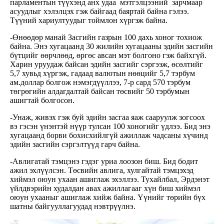
парламентын түүхэнд анх удаа мэтгэлцээний зарчмаар
асуудлыг хэлэлцэх гэж байгаад баяртай байна гэлээ.
Түүний хариултуудыг тоймлон хүргэж байна.
-Өнөөдөр манай Засгийн газрын 100 дахь хоног тохиож
байна. Энэ хугацаанд 30 жилийн хугацааны эдийн засгийн
бүтцийг өөрчлөөд, өргөс авсан мэт болгоно гэж байхгүй.
Харин уруудаж байсан эдийн засгийг сэргээж, өсөлтийг
5,7 хувьд хүргэж, гадаад валютын нөөцийг 5,7 тэрбум
ам.доллар болгож нэмэгдүүллээ, 7-р сард 570 тэрбум
төгрөгийн алдагдалтай байсан төсвийг 50 тэрбумын
ашигтай болгосон.
-Унаж, живэх гэж буй эдийн засгаа яаж сааруулж зогсоох
вэ гэсэн үнэнтэй нүүр тулсан 100 хоногийг үдлээ. Бид энэ
хугацаанд борви бохисхийлгүй ажиллаж чадсаны хүчинд
эдийн засгийн сэргэлтүүд гарч байна.
-Авлигатай тэмцэнэ гэдэг уриа лоозон биш. Бид бодит
ажил эхлүүлсэн. Төсвийн авлига, хулгайтай тэмцэхэд
хиймэл оюун ухаан ашиглаж эхэллээ. Тухайлбал, Эрдэнэт
үйлдвэрийн худалдан авах ажиллагааг хүн биш хиймэл
оюун ухааныг ашиглаж хийж байна. Үүнийг төрийн бүх
шатны байгууллагуудад нэвтрүүлнэ.