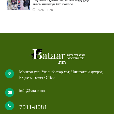
Сөүлийн гудамж амралтын өдрүүдэд
автомашингүй бүс боллоо
2026-07-28
Монгол улс, Улаанбаатар хот, Чингэлтэй дүүрэг,
Express Tower Office
info@bataar.mn
7011-8081