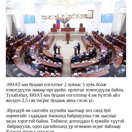
-НӨАТ-ын буцаан олголтыг 2 хувиас 5 хувь болж
нэмэгдүүлэх замаар иргэдийн орлогыг нэмэгдүүлж байна.
Тухайлбал, НӨАТ-ын буцаан олголтоор 4 ам бүлтэй айл
жилдээ 2,5 сая төгрөг буцааж авна гэсэн үг.
-Ирээдүй өв сангийн хуулийн заалтаар энэ санд буй
хөрөнгийг гадаадын банкинд байршуулна гэж заасныг
засах хэрэгтэй байна. Тиймээс дотооддоо 6 хувийн хүүтэй
байршуулж, одоо цагийнханд үр өгөөжөө өгдөг байхаар
Үндсэн хуульд тусгасан.