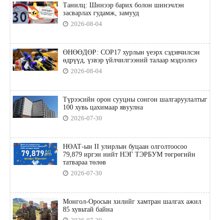
Танилц: Шинээр барих болон шинэчлэн
засварлах гудамж, замууд
2026-08-04
ӨНӨӨДӨР: COP17 хурлын үеэрх сэдэвчилсэн
өдрүүд, үзвэр үйлчилгээний талаар мэдээлнэ
2026-08-04
Түрээсийн орон сууцны сонгон шалгаруулалтыг
100 хувь цахимаар явуулна
2026-07-30
НӨАТ-ын II улирлын буцаан олголтоосоо
79,879 иргэн нийт НЭГ ТЭРБУМ төгрөгийн
татвараа төлөв
2026-07-30
Монгол-Оросын хилийг хамтран шалгах ажил
85 хувьтай байна