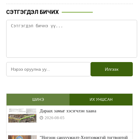
СЭТГЭГДЭЛ БИЧИХ
Илгээх
ШИНЭ
ИХ УНШСАН
Дараах замыг хэсэгчлэн хаана
2026-08-05
“Ногоон санхүүжилт-Хүртээмжтэй тогтвортой