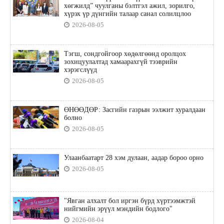
хөгжилд” чуулганы бэлтгэл ажил, зорилго,
хүрэх үр дүнгийн талаар санал солилцлоо
2026-08-05
Тэгш, сондгойгоор хөдөлгөөнд оролцох
зохицуулалтад хамаарахгүй тээврийн
хэрэгслүүд
2026-08-05
ӨНӨӨДӨР: Засгийн газрын ээлжит хуралдаан
болно
2026-08-05
Улаанбаатарт 28 хэм дулаан, аадар бороо орно
2026-08-05
"Явган алхалт бол иргэн бүрд хүртээмжтэй
нийгмийн эрүүл мэндийн бодлого"
2026-08-04