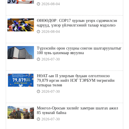
2026-08-04
ӨНӨӨДӨР: COP17 хурлын үеэрх сэдэвчилсэн
өдрүүд, үзвэр үйлчилгээний талаар мэдээлнэ
2026-08-04
Түрээсийн орон сууцны сонгон шалгаруулалтыг
100 хувь цахимаар явуулна
2026-07-30
НӨАТ-ын II улирлын буцаан олголтоосоо
79,879 иргэн нийт НЭГ ТЭРБУМ төгрөгийн
татвараа төлөв
2026-07-30
Монгол-Оросын хилийг хамтран шалгах ажил
85 хувьтай байна
2026-07-30