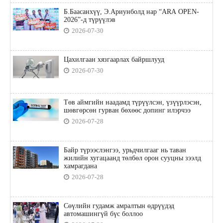
Б.Баасанхүү, Э.Ариунболд нар “ARA OPEN-
2026”-д түрүүлэв
2026-07-30
Цахилгаан хязгаарлах байршлууд
2026-07-30
Төв аймгийн наадамд түрүүлсэн, үзүүрлэсэн,
шөвгөрсөн гурван бөхөөс допинг илэрчээ
2026-07-28
Байр түрээслэнгээ, урьдчилгааг нь таван
жилийн хугацаанд төлбөл орон сууцны зээлд
хамрагдана
2026-07-28
Сөүлийн гудамж амралтын өдрүүдэд
автомашингүй бүс боллоо