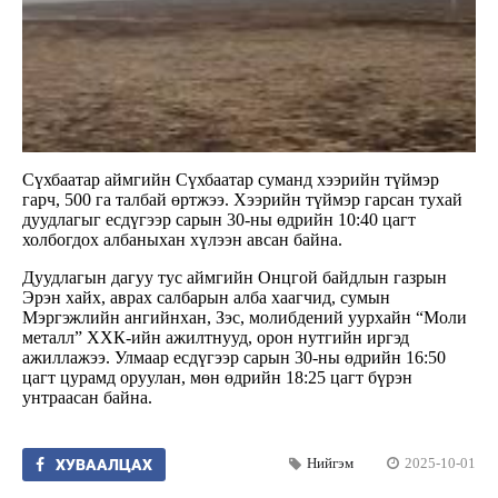
Сүхбаатар аймгийн Сүхбаатар суманд хээрийн түймэр
гарч, 500 га талбай өртжээ. Хээрийн түймэр гарсан тухай
дуудлагыг есдүгээр сарын 30-ны өдрийн 10:40 цагт
холбогдох албаныхан хүлээн авсан байна.
Дуудлагын дагуу тус аймгийн Онцгой байдлын газрын
Эрэн хайх, аврах салбарын алба хаагчид, сумын
Мэргэжлийн ангийнхан, Зэс, молибдений уурхайн “Моли
металл” ХХК-ийн ажилтнууд, орон нутгийн иргэд
ажиллажээ. Улмаар есдүгээр сарын 30-ны өдрийн 16:50
цагт цурамд оруулан, мөн өдрийн 18:25 цагт бүрэн
унтраасан байна.
Нийгэм
2025-10-01
ХУВААЛЦАХ