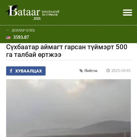
ДОЛЛАР (USD)
3593.87
Хэвлэл мэдээллээр
Батаар юу хэлэв
Эдийн засаг
Нийгэм
Дэлхий
Улс төр
Спорт
Эхлэл
Шар
Сүхбаатар аймагт гарсан түймэрт 500
га талбай өртжээ
Нийгэм
2025-10-01
ХУВААЛЦАХ