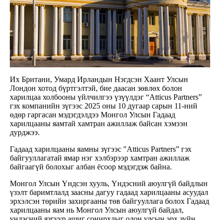
Их Британи, Умард Ирландын Нэгдсэн Хаант Улсын
Лондон хотод бүртгэлтэй, бие даасан зөвлөх болон
харилцаа холбооны үйлчилгээ үзүүлдэг “Atticus Partners”
гэх компанийн зүгээс 2025 оны 10 дугаар сарын 11-ний
өдөр гаргасан мэдэгдэлдээ Монгол Улсын Гадаад
харилцааны яамтай хамтран ажиллаж байсан хэмээн
дурджээ.
Гадаад харилцааны яамны зүгээс "Atticus Partners” гэх
байгууллагатай ямар нэг хэлбэрээр хамтран ажиллаж
байгаагүй болохыг албан ёсоор мэдэгдэж байна.
Монгол Улсын Үндсэн хууль, Үндэсний аюулгүй байдлын
үзэлт баримтлалд заасны дагуу гадаад харилцааны асуудал
эрхэлсэн төрийн захиргааны төв байгууллага болох Гадаад
харилцааны яам нь Монгол Улсын аюулгүй байдал,
үндэсний язгуур ашиг сонирхлыг олон улсын эрх зүйн