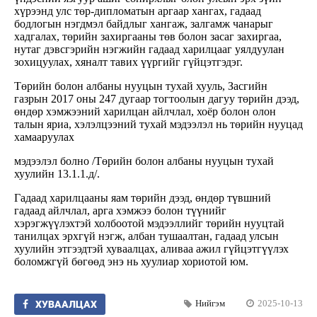
хүрээнд улс төр-дипломатын аргаар хангах, гадаад
бодлогын нэгдмэл байдлыг хангаж, залгамж чанарыг
хадгалах, төрийн захиргааны төв болон засаг захиргаа,
нутаг дэвсгэрийн нэгжийн гадаад харилцааг уялдуулан
зохицуулах, хяналт тавих үүргийг гүйцэтгэдэг.
Төрийн болон албаны нууцын тухай хууль, Засгийн
газрын 2017 оны 247 дугаар тогтоолын дагуу төрийн дээд,
өндөр хэмжээний харилцан айлчлал, хоёр болон олон
талын яриа, хэлэлцээний тухай мэдээлэл нь төрийн нууцад
хамааруулах
мэдээлэл болно /Төрийн болон албаны нууцын тухай
хуулийн 13.1.1.д/.
Гадаад харилцааны яам төрийн дээд, өндөр түвшний
гадаад айлчлал, арга хэмжээ болон түүнийг
хэрэгжүүлэхтэй холбоотой мэдээллийг төрийн нууцтай
танилцах эрхгүй нэгж, албан тушаалтан, гадаад улсын
хуулийн этгээдтэй хуваалцах, аливаа ажил гүйцэтгүүлэх
боломжгүй бөгөөд энэ нь хуулиар хориотой юм.
Нийгэм
2025-10-13
ХУВААЛЦАХ