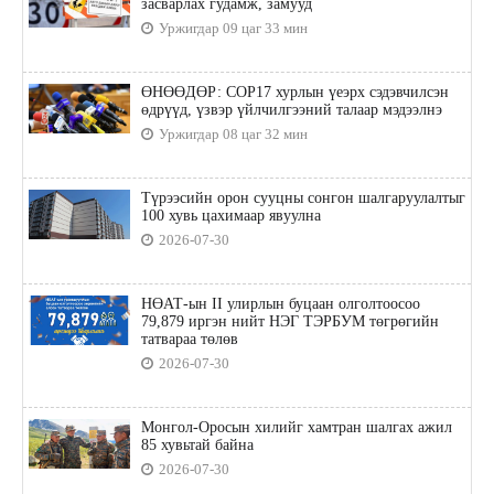
засварлах гудамж, замууд
Уржигдар 09 цаг 33 мин
ӨНӨӨДӨР: COP17 хурлын үеэрх сэдэвчилсэн
өдрүүд, үзвэр үйлчилгээний талаар мэдээлнэ
Уржигдар 08 цаг 32 мин
Түрээсийн орон сууцны сонгон шалгаруулалтыг
100 хувь цахимаар явуулна
2026-07-30
НӨАТ-ын II улирлын буцаан олголтоосоо
79,879 иргэн нийт НЭГ ТЭРБУМ төгрөгийн
татвараа төлөв
2026-07-30
Монгол-Оросын хилийг хамтран шалгах ажил
85 хувьтай байна
2026-07-30