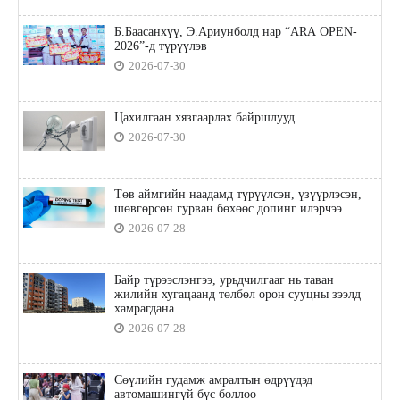
Б.Баасанхүү, Э.Ариунболд нар “ARA OPEN-
2026”-д түрүүлэв
2026-07-30
Цахилгаан хязгаарлах байршлууд
2026-07-30
Төв аймгийн наадамд түрүүлсэн, үзүүрлэсэн,
шөвгөрсөн гурван бөхөөс допинг илэрчээ
2026-07-28
Байр түрээслэнгээ, урьдчилгааг нь таван
жилийн хугацаанд төлбөл орон сууцны зээлд
хамрагдана
2026-07-28
Сөүлийн гудамж амралтын өдрүүдэд
автомашингүй бүс боллоо