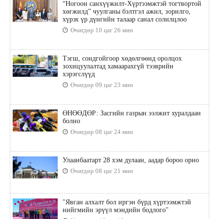
“Ногоон санхүүжилт-Хүртээмжтэй тогтвортой
хөгжилд” чуулганы бэлтгэл ажил, зорилго,
хүрэх үр дүнгийн талаар санал солилцлоо
Өчигдөр 10 цаг 26 мин
Тэгш, сондгойгоор хөдөлгөөнд оролцох
зохицуулалтад хамаарахгүй тээврийн
хэрэгслүүд
Өчигдөр 09 цаг 23 мин
ӨНӨӨДӨР: Засгийн газрын ээлжит хуралдаан
болно
Өчигдөр 08 цаг 24 мин
Улаанбаатарт 28 хэм дулаан, аадар бороо орно
Өчигдөр 08 цаг 21 мин
"Явган алхалт бол иргэн бүрд хүртээмжтэй
нийгмийн эрүүл мэндийн бодлого"