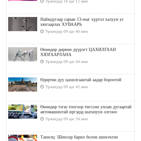
Уржигдар 16 цаг 12 мин
Наймдугаар сарын 13-ныг хүртэл халуун ус
хязгаарлах ХУВААРЬ
Уржигдар 09 цаг 46 мин
Өнөөдөр дөрвөн дүүрэгт ЦАХИЛГААН
ХЯЗГААРЛАНА
Уржигдар 09 цаг 44 мин
Өдөртөө дуу цахилгаантай аадар бороотой
Уржигдар 09 цаг 42 мин
Өнөөдөр тэгш тоогоор төгссөн улсын дугаартай
автомашинтай иргэдэд шатахуун олгоно
Уржигдар 09 цаг 34 мин
Танилц: Шинээр барих болон шинэчлэн