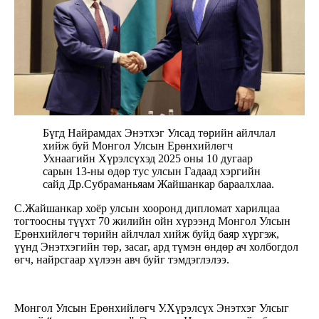
Бүгд Найрамдах Энэтхэг Улсад төрийн айлчлал
хийж буй Монгол Улсын Ерөнхийлөгч
Ухнаагийн Хүрэлсүхэд 2025 оны 10 дугаар
сарын 13-ны өдөр тус улсын Гадаад хэргийн
сайд Др.Субраманьяам Жайшанкар бараалхлаа.
С.Жайшанкар хоёр улсын хооронд дипломат харилцаа
тогтоосны түүхт 70 жилийн ойн хүрээнд Монгол Улсын
Ерөнхийлөгч төрийн айлчлал хийж буйд баяр хүргэж,
үүнд Энэтхэгийн төр, засаг, ард түмэн өндөр ач холбогдол
өгч, найрсгаар хүлээн авч буйг тэмдэглэлээ.
Монгол Улсын Ерөнхийлөгч У.Хүрэлсүх Энэтхэг Улсыг