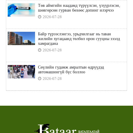
Төв аймгийн наадамд түрүүлсэн, үзүүрлэсэн,
шөвгөрсөн гурван бөхөөс допинг илэрчээ
2026-07-28
Байр түрээслэнгээ, урьдчилгааг нь таван
жилийн хугацаанд төлбөл орон сууцны зээлд
хамрагдана
2026-07-28
Сөүлийн гудамж амралтын өдрүүдэд
автомашингүй бүс боллоо
2026-07-28