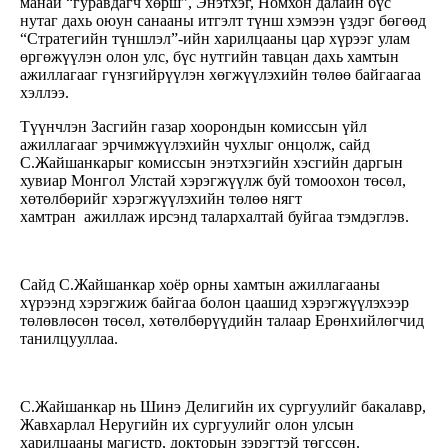
манай “гуравдагч хөрш”, Энэтхэг, Номхон далайн бүс
нутаг дахь оюун санааны итгэлт түнш хэмээн үздэг бөгөөд
“Стратегийн түншлэл”-ийн харилцааны цар хүрээг улам
өргөжүүлэн олон улс, бүс нутгийн тавцан дахь хамтын
ажиллагааг гүнзгийрүүлэн хөгжүүлэхийн төлөө байгаагаа
хэллээ.
Түүнчлэн Засгийн газар хоорондын комиссын үйл
ажиллагааг эрчимжүүлэхийн чухлыг онцолж, сайд
С.Жайшанкарыг комиссын энэтхэгийн хэсгийн даргын
хувиар Монгол Улстай хэрэгжүүлж буй томоохон төсөл,
хөтөлбөрийг хэрэгжүүлэхийн төлөө нягт
хамтран ажиллаж ирсэнд талархалтай буйгаа тэмдэглэв.
Сайд С.Жайшанкар хоёр орны хамтын ажиллагааны
хүрээнд хэрэгжиж байгаа болон цаашид хэрэгжүүлэхээр
төлөвлөсөн төсөл, хөтөлбөрүүдийн талаар Ерөнхийлөгчид
танилцууллаа.
С.Жайшанкар нь Шинэ Делигийн их сургуулийг бакалавр,
Жавхарлал Неругийн их сургуулийг олон улсын
харилцааны магистр, докторын зэрэгтэй төгссөн.