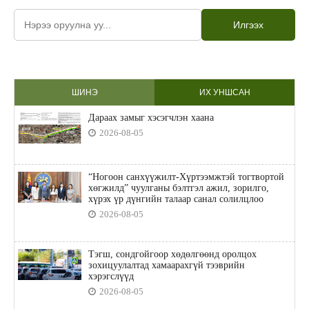
Илгээх
ШИНЭ
ИХ УНШСАН
Дараах замыг хэсэгчлэн хаана
2026-08-05
“Ногоон санхүүжилт-Хүртээмжтэй тогтвортой
хөгжилд” чуулганы бэлтгэл ажил, зорилго,
хүрэх үр дүнгийн талаар санал солилцлоо
2026-08-05
Тэгш, сондгойгоор хөдөлгөөнд оролцох
зохицуулалтад хамаарахгүй тээврийн
хэрэгслүүд
2026-08-05