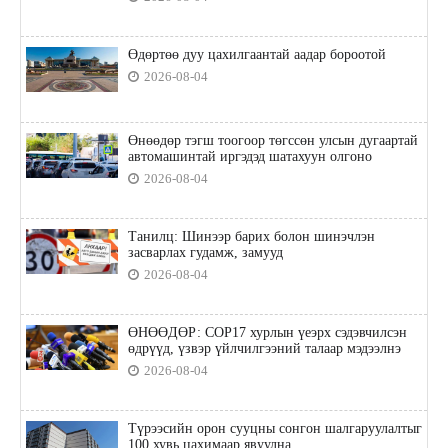
Өдөртөө дуу цахилгаантай аадар бороотой
2026-08-04
Өнөөдөр тэгш тоогоор төгссөн улсын дугаартай
автомашинтай иргэдэд шатахуун олгоно
2026-08-04
Танилц: Шинээр барих болон шинэчлэн
засварлах гудамж, замууд
2026-08-04
ӨНӨӨДӨР: COP17 хурлын үеэрх сэдэвчилсэн
өдрүүд, үзвэр үйлчилгээний талаар мэдээлнэ
2026-08-04
Түрээсийн орон сууцны сонгон шалгаруулалтыг
100 хувь цахимаар явуулна