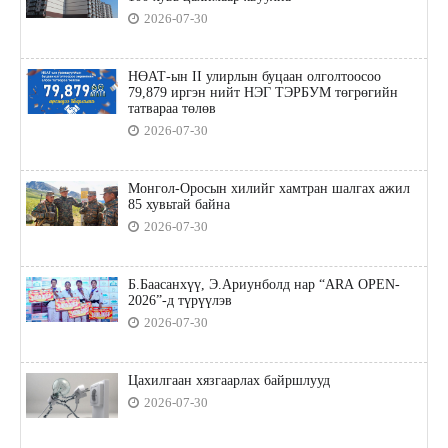
2026-07-30
НӨАТ-ын II улирлын буцаан олголтоосоо
79,879 иргэн нийт НЭГ ТЭРБУМ төгрөгийн
татвараа төлөв
2026-07-30
Монгол-Оросын хилийг хамтран шалгах ажил
85 хувьтай байна
2026-07-30
Б.Баасанхүү, Э.Ариунболд нар “ARA OPEN-
2026”-д түрүүлэв
2026-07-30
Цахилгаан хязгаарлах байршлууд
2026-07-30