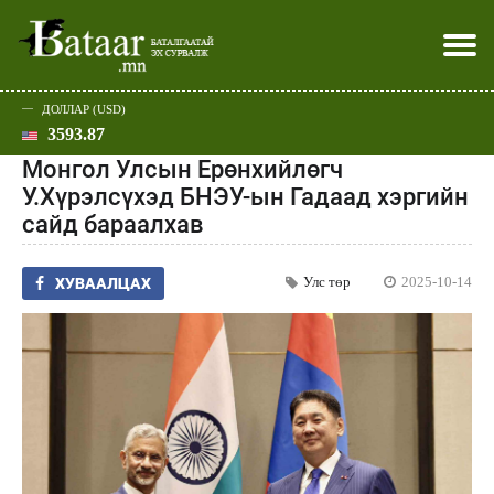
ДОЛЛАР (USD)
3593.87
Хэвлэл мэдээллээр
Батаар юу хэлэв
Эдийн засаг
Нийгэм
Дэлхий
Улс төр
Спорт
Эхлэл
Шар
Монгол Улсын Ерөнхийлөгч
У.Хүрэлсүхэд БНЭУ-ын Гадаад хэргийн
сайд бараалхав
Улс төр
2025-10-14
ХУВААЛЦАХ