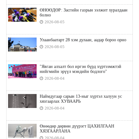
ӨНӨӨДӨР: Засгийн газрын ээлжит хуралдаан
болно
2026-08-05
Улаанбаатарт 28 хэм дулаан, аадар бороо орно
2026-08-05
"Явган алхалт бол иргэн бүрд хүртээмжтэй
нийгмийн эрүүл мэндийн бодлого"
2026-08-04
Наймдугаар сарын 13-ныг хүртэл халуун ус
хязгаарлах ХУВААРЬ
2026-08-04
Өнөөдөр дөрвөн дүүрэгт ЦАХИЛГААН
ХЯЗГААРЛАНА
2026-08-04