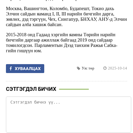
Москва, Вашингтон, Коломбо, Будапешт, Токио дахь
Элчин сайдын яаманд I, II, III нарийн бичгийн дарга,
зөвлөх, дэд тэргүүн, Чех, Сингапур, БНХАУ, АНУ-д Элчин
сайдын алба хашиж байсан.
2015-2018 онд Гадаад хэргийн яамны Төрийн нарийн
бичгийн даргаар ажиллаж байгаад 2019 онд сайдаар
томилогдсон. Парламентын Дээд танхим Ражья Сабха-
гийн гишүүн юм.
Улс төр
2025-10-14
ХУВААЛЦАХ
СЭТГЭГДЭЛ БИЧИХ