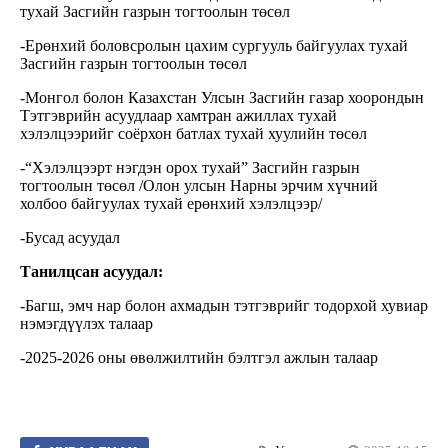
тухай Засгийн газрын тогтоолын төсөл
-Ерөнхий боловсролын цахим сургууль байгуулах тухай
Засгийн газрын тогтоолын төсөл
-Монгол болон Казахстан Улсын Засгийн газар хоорондын
Тэтгэврийн асуудлаар хамтран ажиллах тухай
хэлэлцээрийг соёрхон батлах тухай хуулийн төсөл
-“Хэлэлцээрт нэгдэн орох тухай” Засгийн газрын
тогтоолын төсөл /Олон улсын Нарны эрчим хүчний
холбоо байгуулах тухай ерөнхий хэлэлцээр/
-Бусад асуудал
Танилцсан асуудал:
-Багш, эмч нар болон ахмадын тэтгэврийг тодорхой хувиар
нэмэгдүүлэх талаар
-2025-2026 оны өвөлжилтийн бэлтгэл ажлын талаар