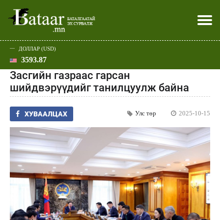
ДОЛЛАР (USD)
3593.87
Хэвлэл мэдээллээр
Батаар юу хэлэв
Эдийн засаг
Нийгэм
Дэлхий
Улс төр
Спорт
Эхлэл
Шар
Засгийн газраас гарсан
шийдвэрүүдийг танилцуулж байна
Улс төр
2025-10-15
ХУВААЛЦАХ