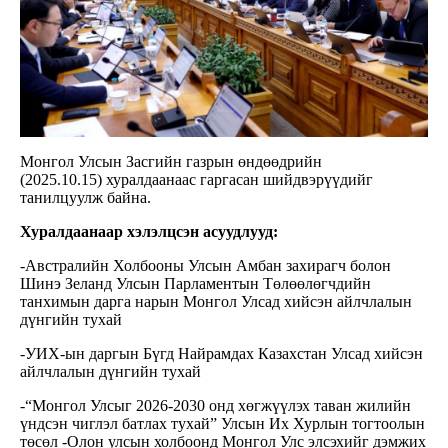
Монгол Улсын Засгийн газрын өндөөдрийн
(2025.10.15) хуралдаанаас гаргасан шийдвэрүүдийг
танилцуулж байна.
Хуралдаанаар хэлэлцсэн асуудлууд:
-Австралийн Холбооны Улсын Амбан захирагч болон
Шинэ Зеланд Улсын Парламентын Төлөөлөгчдийн
танхимын дарга нарын Монгол Улсад хийсэн айлчлалын
дүнгийн тухай
-УИХ-ын даргын Бүгд Найрамдах Казахстан Улсад хийсэн
айлчлалын дүнгийн тухай
-“Монгол Улсыг 2026-2030 онд хөгжүүлэх таван жилийн
үндсэн чиглэл батлах тухай” Улсын Их Хурлын тогтоолын
төсөл -Олон улсын холбоонд Монгол Улс элсэхийг дэмжих