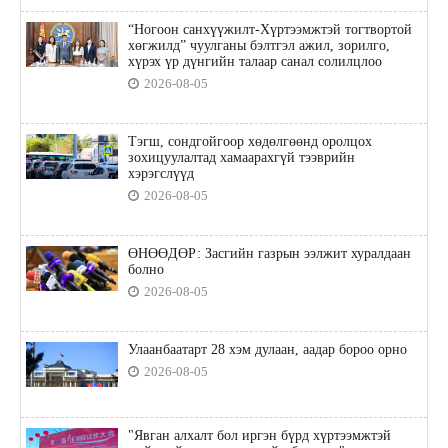
“Ногоон санхүүжилт-Хүртээмжтэй тогтвортой
хөгжилд” чуулганы бэлтгэл ажил, зорилго,
хүрэх үр дүнгийн талаар санал солилцлоо
2026-08-05
Тэгш, сондгойгоор хөдөлгөөнд оролцох
зохицуулалтад хамаарахгүй тээврийн
хэрэгслүүд
2026-08-05
ӨНӨӨДӨР: Засгийн газрын ээлжит хуралдаан
болно
2026-08-05
Улаанбаатарт 28 хэм дулаан, аадар бороо орно
2026-08-05
"Явган алхалт бол иргэн бүрд хүртээмжтэй