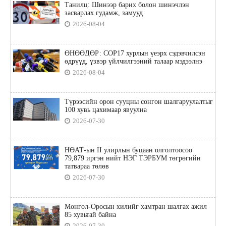
Танилц: Шинээр барих болон шинэчлэн
засварлах гудамж, замууд
2026-08-04
ӨНӨӨДӨР: COP17 хурлын үеэрх сэдэвчилсэн
өдрүүд, үзвэр үйлчилгээний талаар мэдээлнэ
2026-08-04
Түрээсийн орон сууцны сонгон шалгаруулалтыг
100 хувь цахимаар явуулна
2026-07-30
НӨАТ-ын II улирлын буцаан олголтоосоо
79,879 иргэн нийт НЭГ ТЭРБУМ төгрөгийн
татвараа төлөв
2026-07-30
Монгол-Оросын хилийг хамтран шалгах ажил
85 хувьтай байна
2026-07-30