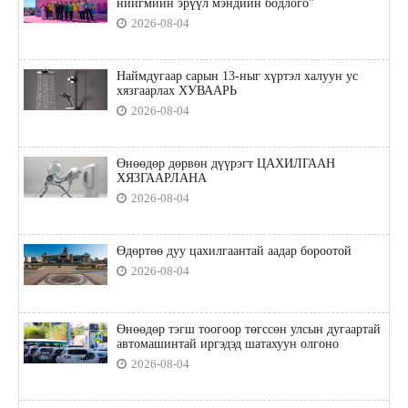
нийгмийн эрүүл мэндийн бодлого"
2026-08-04
Наймдугаар сарын 13-ныг хүртэл халуун ус
хязгаарлах ХУВААРЬ
2026-08-04
Өнөөдөр дөрвөн дүүрэгт ЦАХИЛГААН
ХЯЗГААРЛАНА
2026-08-04
Өдөртөө дуу цахилгаантай аадар бороотой
2026-08-04
Өнөөдөр тэгш тоогоор төгссөн улсын дугаартай
автомашинтай иргэдэд шатахуун олгоно
2026-08-04