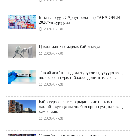
Б.Баасанхүү, Э.Ариунболд нар “ARA OPEN-
2026”-д түрүүлэв
2026-07-30
Цахилгаан хязгаарлах байршлууд
2026-07-30
Төв аймгийн наадамд түрүүлсэн, үзүүрлэсэн,
шөвгөрсөн гурван бөхөөс допинг илэрчээ
2026-07-28
Байр түрээслэнгээ, урьдчилгааг нь таван
жилийн хугацаанд төлбөл орон сууцны зээлд
хамрагдана
2026-07-28
Сөүлийн гудамж амралтын өдрүүдэд