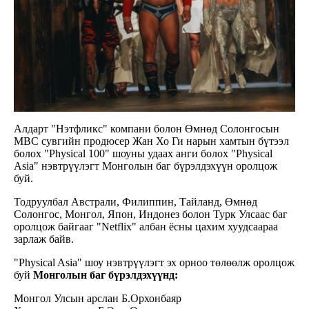
Алдарт "Нэтфликс" компани болон Өмнөд Солонгосын
MBC сувгийн продюсер Жан Хо Ги нарын хамтын бүтээл
болох "Physical 100" шоуны удаах анги болох "Physical
Asia" нэвтрүүлэгт Монголын баг бүрэлдэхүүн оролцож
буй.
Тодруулбал Австрали, Филиппин, Тайланд, Өмнөд
Солонгос, Монгол, Япон, Индонез болон Турк Улсаас баг
оролцож байгааг "Netflix" албан ёсны цахим хуудсаараа
зарлаж байв.
"Physical Asia" шоу нэвтрүүлэгт эх орноо төлөөлж оролцож
буй
Монголын баг бүрэлдэхүүнд:
Монгол Улсын арслан Б.Орхонбаяр