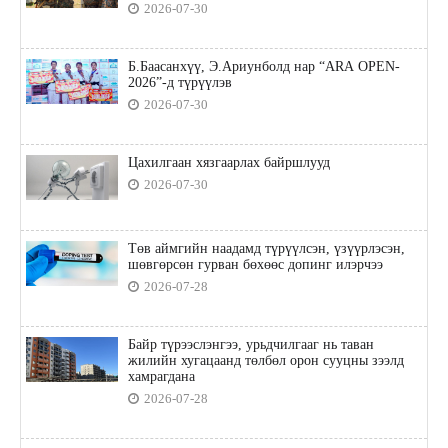
2026-07-30
Б.Баасанхүү, Э.Ариунболд нар “ARA OPEN-
2026”-д түрүүлэв
2026-07-30
Цахилгаан хязгаарлах байршлууд
2026-07-30
Төв аймгийн наадамд түрүүлсэн, үзүүрлэсэн,
шөвгөрсөн гурван бөхөөс допинг илэрчээ
2026-07-28
Байр түрээслэнгээ, урьдчилгааг нь таван
жилийн хугацаанд төлбөл орон сууцны зээлд
хамрагдана
2026-07-28