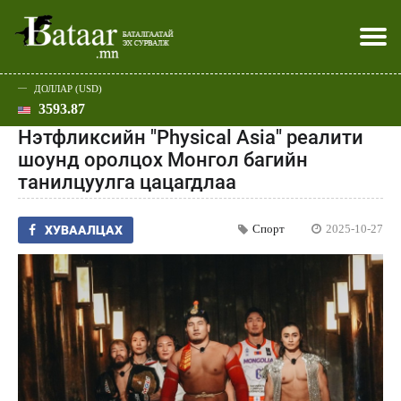
ДОЛЛАР (USD)
3593.87
Хэвлэл мэдээллээр
Батаар юу хэлэв
Эдийн засаг
Нийгэм
Дэлхий
Улс төр
Спорт
Эхлэл
Шар
Нэтфликсийн "Physical Asia" реалити
шоунд оролцох Монгол багийн
танилцуулга цацагдлаа
Спорт
2025-10-27
ХУВААЛЦАХ