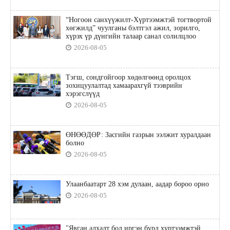
“Ногоон санхүүжилт-Хүртээмжтэй тогтвортой
хөгжилд” чуулганы бэлтгэл ажил, зорилго,
хүрэх үр дүнгийн талаар санал солилцлоо
2026-08-05
Тэгш, сондгойгоор хөдөлгөөнд оролцох
зохицуулалтад хамаарахгүй тээврийн
хэрэгслүүд
2026-08-05
ӨНӨӨДӨР: Засгийн газрын ээлжит хуралдаан
болно
2026-08-05
Улаанбаатарт 28 хэм дулаан, аадар бороо орно
2026-08-05
"Явган алхалт бол иргэн бүрд хүртээмжтэй