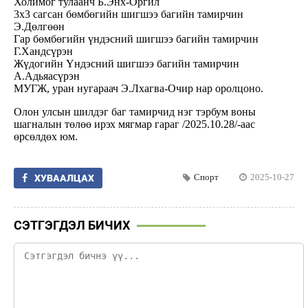
Холимог тулаанч Б.Энх-Оргил
3х3 сагсан бөмбөгийн шигшээ багийн тамирчин
Э.Дөлгөөн
Гар бөмбөгийн үндэсний шигшээ багийн тамирчин
Г.Хандсүрэн
Жүдогийн Үндэсний шигшээ багийн тамирчин
А.Адьяасүрэн
МУГЖ, уран нугараач Э.Лхагва-Очир нар оролцоно.
Олон улсын шилдэг баг тамирчид нэг тэрбум воны
шагналын төлөө ирэх мягмар гараг /2025.10.28/-аас
өрсөлдөх юм.
Спорт
2025-10-27
ХУВААЛЦАХ
СЭТГЭГДЭЛ БИЧИХ