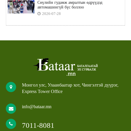
Сөүлийн гудамж амралтын өдрүүдэд
автомашингүй бүс боллоо
2026-07-28
Монгол улс, Улаанбаатар хот, Чингэлтэй дүүрэг,
Express Tower Office
info@bataar.mn
7011-8081