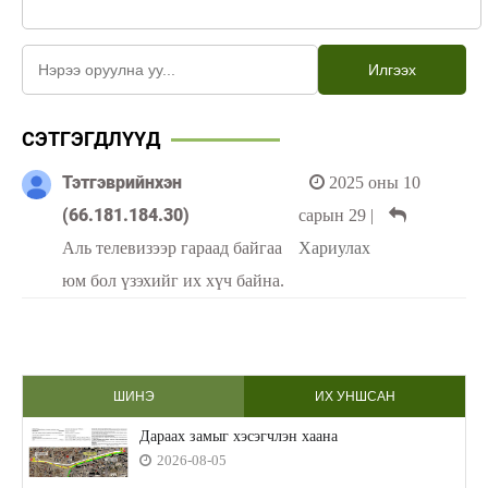
Илгээх
СЭТГЭГДЛҮҮД
Тэтгэврийнхэн
2025 оны 10
(66.181.184.30)
сарын 29
|
Аль телевизээр гараад байгаа
Хариулах
юм бол үзэхийг их хүч байна.
ШИНЭ
ИХ УНШСАН
Дараах замыг хэсэгчлэн хаана
2026-08-05