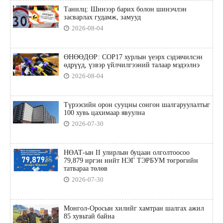
Танилц: Шинээр барих болон шинэчлэн
засварлах гудамж, замууд
2026-08-04
ӨНӨӨДӨР: COP17 хурлын үеэрх сэдэвчилсэн
өдрүүд, үзвэр үйлчилгээний талаар мэдээлнэ
2026-08-04
Түрээсийн орон сууцны сонгон шалгаруулалтыг
100 хувь цахимаар явуулна
2026-07-30
НӨАТ-ын II улирлын буцаан олголтоосоо
79,879 иргэн нийт НЭГ ТЭРБУМ төгрөгийн
татвараа төлөв
2026-07-30
Монгол-Оросын хилийг хамтран шалгах ажил
85 хувьтай байна