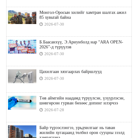
Монгол-Оросын хилийг хамтран шалгах ажил
85 хувьтай байна
2026-07-30
Б.Баасанхүү, Э.Ариунболд нар “ARA OPEN-
2026”-д түрүүлэв
2026-07-30
Цахилгаан хязгаарлах байршлууд
2026-07-30
Төв аймгийн наадамд түрүүлсэн, үзүүрлэсэн,
шөвгөрсөн гурван бөхөөс допинг илэрчээ
2026-07-28
Байр түрээслэнгээ, урьдчилгааг нь таван
жилийн хугацаанд төлбөл орон сууцны зээлд
хамрагдана