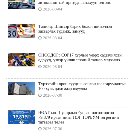
автомашинтай иргэдэд шатахуун олгоно
2026-08-04
Танилц: Шинээр барих болон шинэчлэн
засварлах гудамж, замууд
2026-08-04
ӨНӨӨДӨР: COP17 хурлын үеэрх сэдэвчилсэн
өдрүүд, үзвэр үйлчилгээний талаар мэдээлнэ
2026-08-04
Түрээсийн орон сууцны сонгон шалгаруулалтыг
100 хувь цахимаар явуулна
2026-07-30
НӨАТ-ын II улирлын буцаан олголтоосоо
79,879 иргэн нийт НЭГ ТЭРБУМ төгрөгийн
татвараа төлөв
2026-07-30