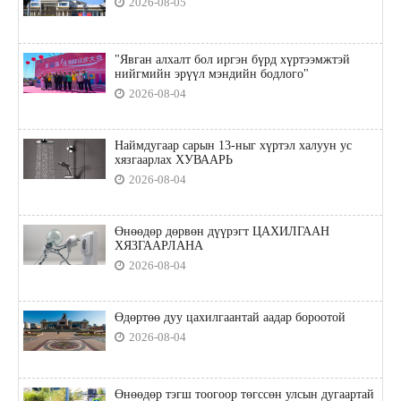
2026-08-05
"Явган алхалт бол иргэн бүрд хүртээмжтэй
нийгмийн эрүүл мэндийн бодлого"
2026-08-04
Наймдугаар сарын 13-ныг хүртэл халуун ус
хязгаарлах ХУВААРЬ
2026-08-04
Өнөөдөр дөрвөн дүүрэгт ЦАХИЛГААН
ХЯЗГААРЛАНА
2026-08-04
Өдөртөө дуу цахилгаантай аадар бороотой
2026-08-04
Өнөөдөр тэгш тоогоор төгссөн улсын дугаартай