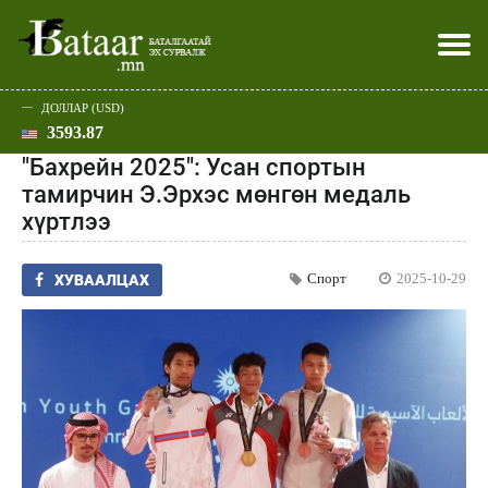
ДОЛЛАР (USD)
3593.87
Хэвлэл мэдээллээр
Батаар юу хэлэв
Эдийн засаг
Нийгэм
Дэлхий
Улс төр
Спорт
Эхлэл
Шар
"Бахрейн 2025": Усан спортын
тамирчин Э.Эрхэс мөнгөн медаль
хүртлээ
Спорт
2025-10-29
ХУВААЛЦАХ