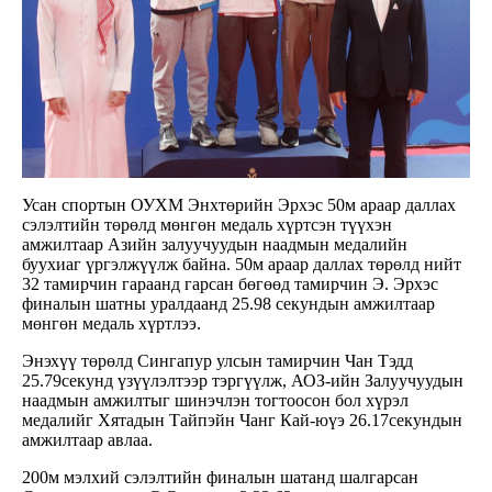
Усан спортын ОУХМ Энхтөрийн Эрхэс 50м араар даллах
сэлэлтийн төрөлд мөнгөн медаль хүртсэн түүхэн
амжилтаар Азийн залуучуудын наадмын медалийн
буухиаг үргэлжүүлж байна. 50м араар даллах төрөлд нийт
32 тамирчин гараанд гарсан бөгөөд тамирчин Э. Эрхэс
финалын шатны уралдаанд 25.98 секундын амжилтаар
мөнгөн медаль хүртлээ.
Энэхүү төрөлд Сингапур улсын тамирчин Чан Тэдд
25.79секунд үзүүлэлтээр тэргүүлж, АОЗ-ийн Залуучуудын
наадмын амжилтыг шинэчлэн тогтоосон бол хүрэл
медалийг Хятадын Тайпэйн Чанг Кай-юүэ 26.17секундын
амжилтаар авлаа.
200м мэлхий сэлэлтийн финалын шатанд шалгарсан