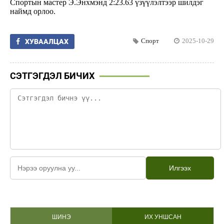
Спортын мастер Э.Энхмэнд 2:23.63 үзүүлэлтээр шилдэг
наймд орлоо.
Спорт
2025-10-29
ХУВААЛЦАХ
СЭТГЭГДЭЛ БИЧИХ
Илгээх
ШИНЭ
ИХ УНШСАН