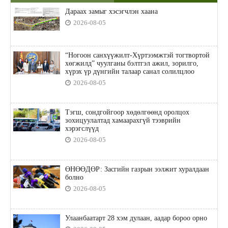
Дараах замыг хэсэгчлэн хаана
2026-08-05
“Ногоон санхүүжилт-Хүртээмжтэй тогтвортой
хөгжилд” чуулганы бэлтгэл ажил, зорилго,
хүрэх үр дүнгийн талаар санал солилцлоо
2026-08-05
Тэгш, сондгойгоор хөдөлгөөнд оролцох
зохицуулалтад хамаарахгүй тээврийн
хэрэгслүүд
2026-08-05
ӨНӨӨДӨР: Засгийн газрын ээлжит хуралдаан
болно
2026-08-05
Улаанбаатарт 28 хэм дулаан, аадар бороо орно