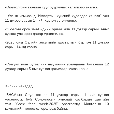
-Оюутолгойн зээлийн хүүг бууруулах хэлэлцээр эхэлнэ.
-Улсын хэмжээнд “Импортын хүнсний худалдаа-хяналт” аян
11 дүгээр сарын 1-нийг хүртэл үргэлжилнэ.
-"Соёлын орон зай-Бидний орчин" аян 11 дүгээр сарын 3-ныг
хүртэл улс орон даяар үргэлжилнэ.
-2025 оны Өвлийн элсэлтийн шалгалтын бүртгэл 11 дүгээр
сарын 14-нд хаана.
-Сэтгүүл зүйн бүтээлийн шүүмжийн уралдааны бүтээлийг 12
дугаар сарын 5-ныг хүртэл цахимаар хүлээн авна.
Хилийн чанадад:
-БНСУ-ын Сөүл хотноо 11 дүгээр сарын 1-нийг хүртэл
үргэлжилж буй Солонгосын хүнсний салбарын хамгийн
том “Coex food week-2025” үзэсгэлэнд Монголын 10
компанийн төлөөлөл оролцож байна.