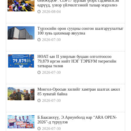
ӨНӨӨДӨР: COP17 хурлын үеэрх сэдэвчилсэн
өдрүүд, үзвэр үйлчилгээний талаар мэдээлнэ
2026-08-04
Түрээсийн орон сууцны сонгон шалгаруулалтыг
100 хувь цахимаар явуулна
2026-07-30
НӨАТ-ын II улирлын буцаан олголтоосоо
79,879 иргэн нийт НЭГ ТЭРБУМ төгрөгийн
татвараа төлөв
2026-07-30
Монгол-Оросын хилийг хамтран шалгах ажил
85 хувьтай байна
2026-07-30
Б.Баасанхүү, Э.Ариунболд нар “ARA OPEN-
2026”-д түрүүлэв
2026-07-30