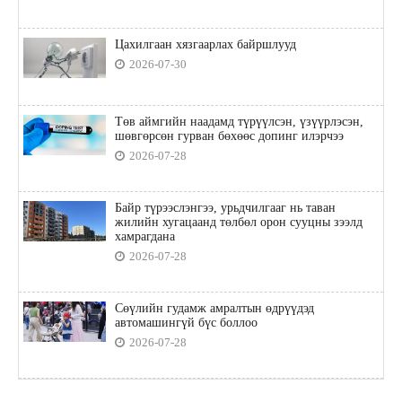
Цахилгаан хязгаарлах байршлууд
2026-07-30
Төв аймгийн наадамд түрүүлсэн, үзүүрлэсэн,
шөвгөрсөн гурван бөхөөс допинг илэрчээ
2026-07-28
Байр түрээслэнгээ, урьдчилгааг нь таван
жилийн хугацаанд төлбөл орон сууцны зээлд
хамрагдана
2026-07-28
Сөүлийн гудамж амралтын өдрүүдэд
автомашингүй бүс боллоо
2026-07-28