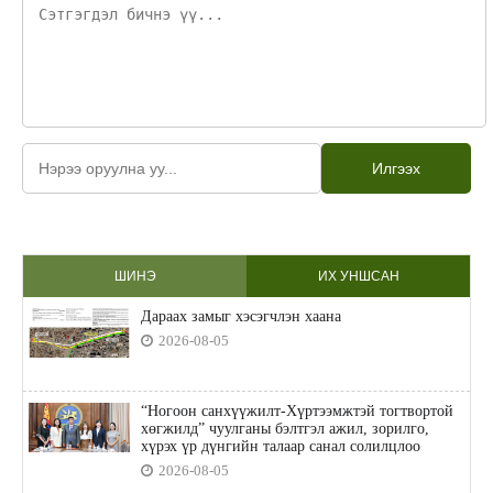
Илгээх
ШИНЭ
ИХ УНШСАН
Дараах замыг хэсэгчлэн хаана
2026-08-05
“Ногоон санхүүжилт-Хүртээмжтэй тогтвортой
хөгжилд” чуулганы бэлтгэл ажил, зорилго,
хүрэх үр дүнгийн талаар санал солилцлоо
2026-08-05