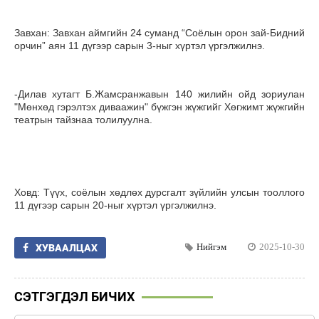
Завхан: Завхан аймгийн 24 суманд “Соёлын орон зай-Бидний
орчин” аян 11 дүгээр сарын 3-ныг хүртэл үргэлжилнэ.
-Дилав хутагт Б.Жамсранжавын 140 жилийн ойд зориулан
"Мөнхөд гэрэлтэх диваажин" бүжгэн жүжгийг Хөгжимт жүжгийн
театрын тайзнаа толилуулна.
Ховд: Түүх, соёлын хөдлөх дурсгалт зүйлийн улсын тооллого
11 дүгээр сарын 20-ныг хүртэл үргэлжилнэ.
Нийгэм
2025-10-30
ХУВААЛЦАХ
СЭТГЭГДЭЛ БИЧИХ