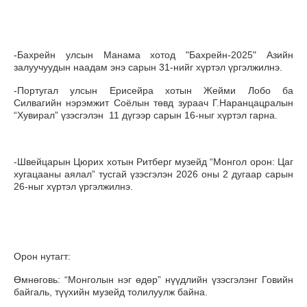
-Бахрейн улсын Манама хотод "Бахрейн-2025" Азийн
залуучуудын наадам энэ сарын 31-нийг хүртэл үргэлжилнэ.
-Португал улсын Ерисейра хотын Жейми Лобо ба
Силвагийн нэрэмжит Соёлын төвд зураач Г.Наранцацралын
“Хувирал” үзэсгэлэн 11 дүгээр сарын 16-ныг хүртэл гарна.
-Швейцарын Цюрих хотын Ритберг музейд “Монгол орон: Цаг
хугацааны аялал” тусгай үзэсгэлэн 2026 оны 2 дугаар сарын
26-ныг хүртэл үргэлжилнэ.
Орон нутагт:
Өмнөговь: “Монголын нэг өдөр” нүүдлийн үзэсгэлэнг Говийн
байгаль, түүхийн музейд толилуулж байна.