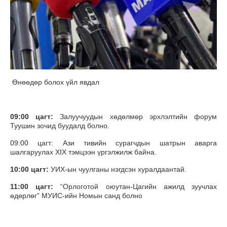
Өнөөдөр болох үйл явдал
09:
00
цагт:
Залуучуудын хөдөлмөр эрхлэлтийн форум
Туушин зочид буудалд болно.
09:00 цагт: Ази тивийн сурагчдын шатрын аварга
шалгаруулах XIX тэмцээн үргэлжилж байна.
10:00 цагт:
УИХ-ын чуулганы нэгдсэн хуралдаантай.
11:00 цагт:
“Орлоготой оюутан-Цагийн ажилд зуучлах
өдөрлөг” МУИС-ийн Номын санд болно