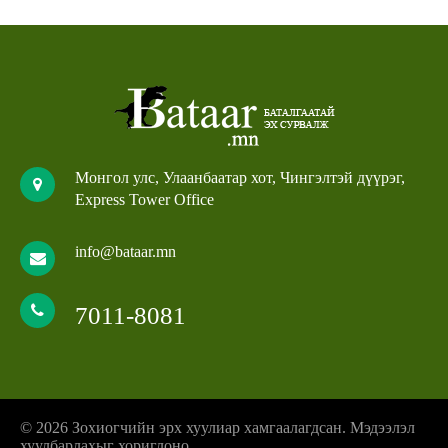
Монгол улс, Улаанбаатар хот, Чингэлтэй дүүрэг,
Express Tower Office
info@bataar.mn
7011-8081
© 2026 Зохиогчийн эрх хуулиар хамгаалагдсан. Мэдээлэл
хуулбарлахыг хориглоно.