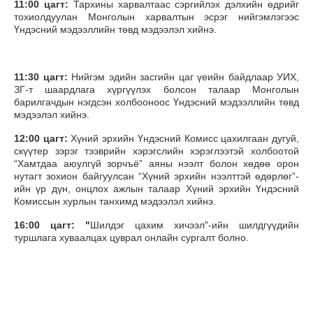
11:00 цагт:
Тархины харвалтаас сэргийлэх дэлхийн өдрийг
тохиолдуулан Монголын харвалтын эсрэг нийгэмлэгээс
Үндэсний мэдээллийн төвд мэдээлэл хийнэ.
11:30 цагт:
Нийгэм эдийн засгийн цаг үеийн байдлаар УИХ,
ЗГ-т шаардлага хүргүүлэх болсон талаар Монголын
барилгачдын нэгдсэн холбооноос Үндэсний мэдээллийн төвд
мэдээлэл хийнэ.
12:00 цагт:
Хүний эрхийн Үндэсний Комисс цахилгаан дугуй,
скүүтер зэрэг тээврийн хэрэгслийн хэрэглээтэй холбоотой
“Хамтдаа аюулгүй зорчъё” аяны нээлт болон хөдөө орон
нутагт зохион байгуулсан “Хүний эрхийн нээлттэй өдөрлөг”-
ийн үр дүн, онцлох ажлын талаар Хүний эрхийн Үндэсний
Комиссын хурлын танхимд мэдээлэл хийнэ.
16:00 цагт: "
Шилдэг цахим хичээл"-ийн шилдгүүдийн
туршлага хуваалцах цуврал онлайн сургалт болно.