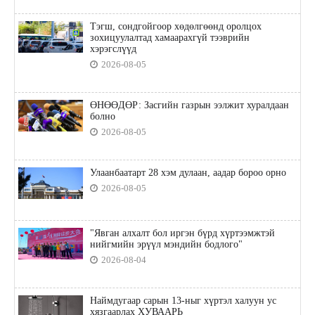
Тэгш, сондгойгоор хөдөлгөөнд оролцох
зохицуулалтад хамаарахгүй тээврийн
хэрэгслүүд
2026-08-05
ӨНӨӨДӨР: Засгийн газрын ээлжит хуралдаан
болно
2026-08-05
Улаанбаатарт 28 хэм дулаан, аадар бороо орно
2026-08-05
"Явган алхалт бол иргэн бүрд хүртээмжтэй
нийгмийн эрүүл мэндийн бодлого"
2026-08-04
Наймдугаар сарын 13-ныг хүртэл халуун ус
хязгаарлах ХУВААРЬ