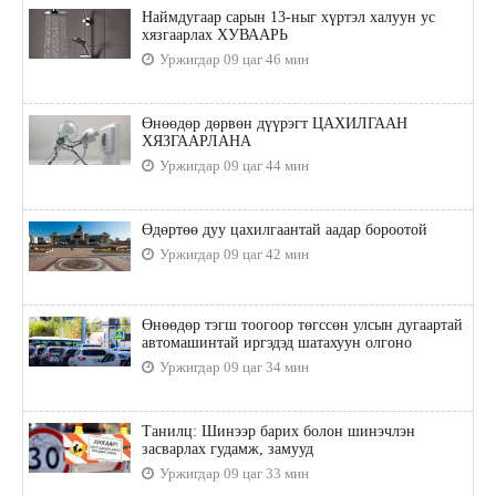
Наймдугаар сарын 13-ныг хүртэл халуун ус
хязгаарлах ХУВААРЬ
Уржигдар 09 цаг 46 мин
Өнөөдөр дөрвөн дүүрэгт ЦАХИЛГААН
ХЯЗГААРЛАНА
Уржигдар 09 цаг 44 мин
Өдөртөө дуу цахилгаантай аадар бороотой
Уржигдар 09 цаг 42 мин
Өнөөдөр тэгш тоогоор төгссөн улсын дугаартай
автомашинтай иргэдэд шатахуун олгоно
Уржигдар 09 цаг 34 мин
Танилц: Шинээр барих болон шинэчлэн
засварлах гудамж, замууд
Уржигдар 09 цаг 33 мин