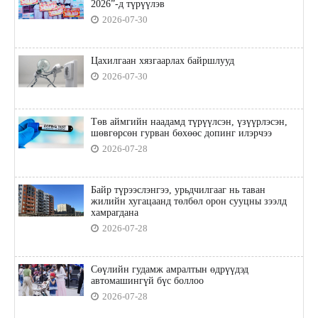
2026”-д түрүүлэв
2026-07-30
Цахилгаан хязгаарлах байршлууд
2026-07-30
Төв аймгийн наадамд түрүүлсэн, үзүүрлэсэн,
шөвгөрсөн гурван бөхөөс допинг илэрчээ
2026-07-28
Байр түрээслэнгээ, урьдчилгааг нь таван
жилийн хугацаанд төлбөл орон сууцны зээлд
хамрагдана
2026-07-28
Сөүлийн гудамж амралтын өдрүүдэд
автомашингүй бүс боллоо
2026-07-28