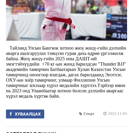
Тайланд Улсын Бангкок хотноо жюү жицү-гийн дэлхийн
аварга шалгаруулах тэмцээн гурав дахь өдрөө үргэлжилж
байна. Жюү жицү-гийн 2025 оны ДАШТ-ий
эмэгтэйчүүдийн +70 кг-ын жинд барилдсан "Thunder BJJ"
академийн тамирчин Батбаатарын Хулан Казахстан Улсын
тамирчинд оноогоор ялагдаж, дагах барилдаанд Энэтхэг,
ОХУ-ын хоёр тамирчинг, улмаар Филлипин Улсын
тамирчныг ялснаар хүрэл медалийн хүртлээ.Тэрбээр өмнө
нь 2023 онд Улаанбаатар хотноо болсон дэлхийн аваргаас
хүрэл медаль хүртэж байв.
Спорт
2025-11-03
ХУВААЛЦАХ