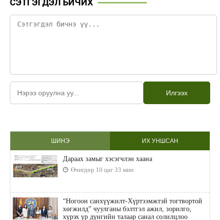
СЭТГЭГДЭЛ БИЧИХ
Илгээх
ШИНЭ
ИХ УНШСАН
Дараах замыг хэсэгчлэн хаана
Өчигдөр 10 цаг 33 мин
“Ногоон санхүүжилт-Хүртээмжтэй тогтвортой
хөгжилд” чуулганы бэлтгэл ажил, зорилго,
хүрэх үр дүнгийн талаар санал солилцлоо