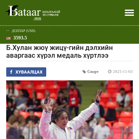
ДОЛЛАР (USD)
3593.5
Хэвлэл мэдээллээр
Батаар юу хэлэв
Эдийн засаг
Нийгэм
Дэлхий
Улс төр
Спорт
Эхлэл
Шар
Б.Хулан жюү жицү-гийн дэлхийн
аваргаас хүрэл медаль хүртлээ
Спорт
2025-11-03
ХУВААЛЦАХ