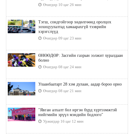
Өчигдөр 10 цаг 26 мин
Тэгш, сондгойгоор хөдөлгөөнд оролцох
зохицуулалтад хамаарахгүй тээврийн
хэрэгслүүд
Өчигдөр 09 цаг 23 мин
ӨНӨӨДӨР: Засгийн газрын ээлжит хуралдаан
болно
Өчигдөр 08 цаг 24 мин
Улаанбаатарт 28 хэм дулаан, аадар бороо орно
Өчигдөр 08 цаг 21 мин
"Явган алхалт бол иргэн бүрд хүртээмжтэй
нийгмийн эрүүл мэндийн бодлого"
Уржигдар 16 цаг 12 мин