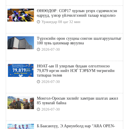
ӨНӨӨДӨР: COP17 хурлын үеэрх сэдэвчилсэн
өдрүүд, үзвэр үйлчилгээний талаар мэдээлнэ
Уржигдар 08 цаг 32 мин
Түрээсийн орон сууцны сонгон шалгаруулалтыг
100 хувь цахимаар явуулна
2026-07-30
НӨАТ-ын II улирлын буцаан олголтоосоо
79,879 иргэн нийт НЭГ ТЭРБУМ төгрөгийн
татвараа төлөв
2026-07-30
Монгол-Оросын хилийг хамтран шалгах ажил
85 хувьтай байна
2026-07-30
Б.Баасанхүү, Э.Ариунболд нар “ARA OPEN-