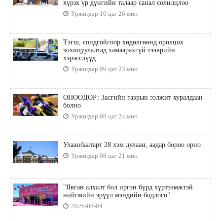
хүрэх үр дүнгийн талаар санал солилцлоо
Уржигдар 10 цаг 26 мин
Тэгш, сондгойгоор хөдөлгөөнд оролцох
зохицуулалтад хамаарахгүй тээврийн
хэрэгслүүд
Уржигдар 09 цаг 23 мин
ӨНӨӨДӨР: Засгийн газрын ээлжит хуралдаан
болно
Уржигдар 08 цаг 24 мин
Улаанбаатарт 28 хэм дулаан, аадар бороо орно
Уржигдар 08 цаг 21 мин
"Явган алхалт бол иргэн бүрд хүртээмжтэй
нийгмийн эрүүл мэндийн бодлого"
2026-08-04