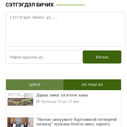
СЭТГЭГДЭЛ БИЧИХ
Илгээх
ШИНЭ
ИХ УНШСАН
Дараах замыг хэсэгчлэн хаана
Уржигдар 10 цаг 33 мин
“Ногоон санхүүжилт-Хүртээмжтэй тогтвортой
хөгжилд” чуулганы бэлтгэл ажил, зорилго,