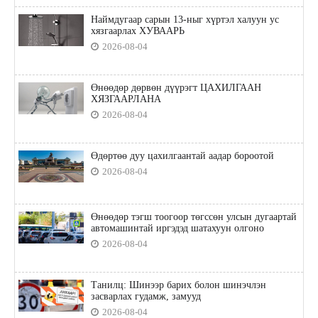
Наймдугаар сарын 13-ныг хүртэл халуун ус
хязгаарлах ХУВААРЬ
2026-08-04
Өнөөдөр дөрвөн дүүрэгт ЦАХИЛГААН
ХЯЗГААРЛАНА
2026-08-04
Өдөртөө дуу цахилгаантай аадар бороотой
2026-08-04
Өнөөдөр тэгш тоогоор төгссөн улсын дугаартай
автомашинтай иргэдэд шатахуун олгоно
2026-08-04
Танилц: Шинээр барих болон шинэчлэн
засварлах гудамж, замууд
2026-08-04