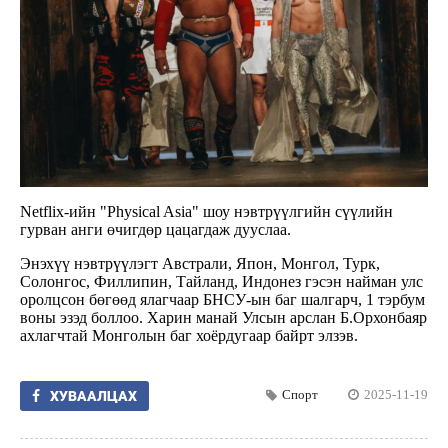
Netflix-ийн "Physical Asia" шоу нэвтрүүлгийн сүүлийн
гурван анги өчигдөр цацагдаж дууслаа.
Энэхүү нэвтрүүлэгт Австрали, Япон, Монгол, Турк,
Солонгос, Филлипин, Тайланд, Индонез гэсэн найман улс
оролцсон бөгөөд ялагчаар БНСУ-ын баг шалгарч, 1 тэрбум
воны эзэд боллоо. Харин манай Улсын арслан Б.Орхонбаяр
ахлагчтай Монголын баг хоёрдугаар байрт элзэв.
Спорт
2025-11-19
ХУВААЛЦАХ