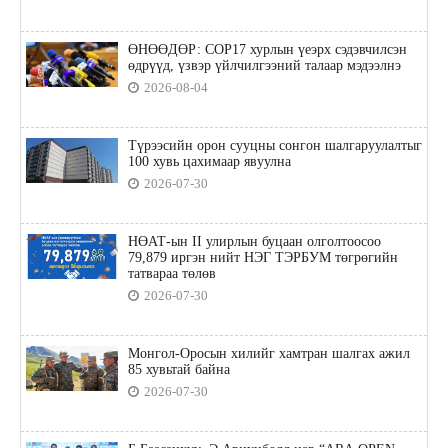
ӨНӨӨДӨР: COP17 хурлын үеэрх сэдэвчилсэн
өдрүүд, үзвэр үйлчилгээний талаар мэдээлнэ
2026-08-04
Түрээсийн орон сууцны сонгон шалгаруулалтыг
100 хувь цахимаар явуулна
2026-07-30
НӨАТ-ын II улирлын буцаан олголтоосоо
79,879 иргэн нийт НЭГ ТЭРБУМ төгрөгийн
татвараа төлөв
2026-07-30
Монгол-Оросын хилийг хамтран шалгах ажил
85 хувьтай байна
2026-07-30