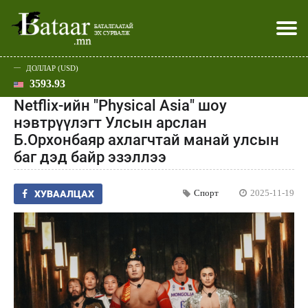
ДОЛЛАР (USD)
3593.93
Хэвлэл мэдээллээр
Батаар юу хэлэв
Эдийн засаг
Нийгэм
Дэлхий
Улс төр
Спорт
Эхлэл
Шар
Netflix-ийн "Physical Asia" шоу
нэвтрүүлэгт Улсын арслан
Б.Орхонбаяр ахлагчтай манай улсын
баг дэд байр эзэллээ
Спорт
2025-11-19
ХУВААЛЦАХ