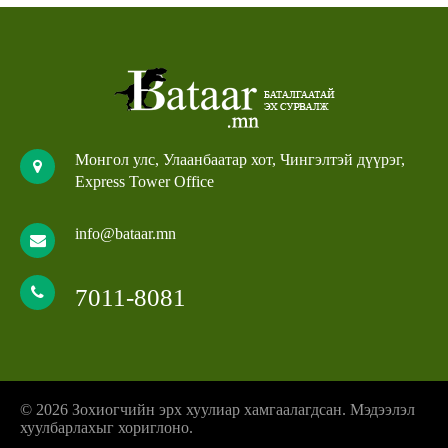
Монгол улс, Улаанбаатар хот, Чингэлтэй дүүрэг,
Express Tower Office
info@bataar.mn
7011-8081
© 2026 Зохиогчийн эрх хуулиар хамгаалагдсан. Мэдээлэл
хуулбарлахыг хориглоно.