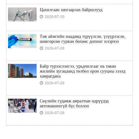
Цахилгаан хязгаарлах байршлууд
2026-07-30
Төв аймгийн наадамд түрүүлсэн, үзүүрлэсэн,
шөвгөрсөн гурван бөхөөс допинг илэрчээ
2026-07-28
Байр түрээслэнгээ, урьдчилгааг нь таван
жилийн хугацаанд төлбөл орон сууцны зээлд
хамрагдана
2026-07-28
Сөүлийн гудамж амралтын өдрүүдэд
автомашингүй бүс боллоо
2026-07-28