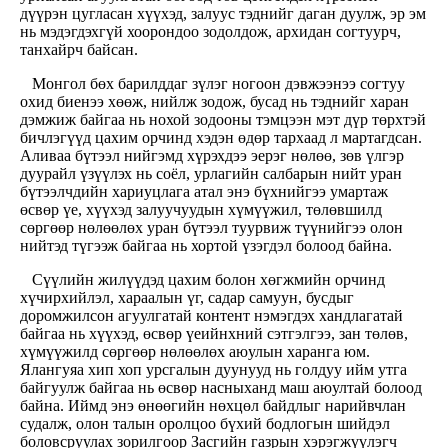
дүүрэн цугласан хүүхэд, залуус тэднийг даган дуулж, эр эм
нь мэдэгдэхгүй хоорондоо зодолдож, архидан согтуурч,
танхайрч байсан.
Монгол бөх барилддаг зүлэг ногоон дэвжээнээ согтуу
охид биенээ хөөж, нийлж зодож, бусад нь тэднийг харан
дэмжиж байгаа нь нохой зодооны тэмцээн мэт дүр төрхтэй
бичлэгүүд цахим орчинд хэдэн өдөр тархаад л мартагдсан.
Аливаа бүтээл нийгэмд хүрэхдээ эерэг нөлөө, зөв үлгэр
дуурайл үзүүлэх нь соёл, урлагийн салбарын нийт уран
бүтээлчдийн хариуцлага атал энэ бүхнийгээ умартаж
өсвөр үе, хүүхэд залуучуудын хүмүүжил, төлөвшилд
сөргөөр нөлөөлөх уран бүтээл туурвиж түүнийгээ олон
нийтэд түгээж байгаа нь хортой үзэгдэл болоод байна.
Сүүлийн жилүүдэд цахим болон хөгжмийн орчинд
хүчирхийлэл, хараалын үг, садар самуун, бусдыг
доромжилсон агуулгатай контент нэмэгдэх хандлагатай
байгаа нь хүүхэд, өсвөр үеийнхний сэтгэлгээ, зан төлөв,
хүмүүжилд сөргөөр нөлөөлөх аюулын харанга юм.
Ялангуяа хип хоп урсгалын дуунууд нь голдуу ийм утга
байгуулж байгаа нь өсвөр насныханд маш аюултай болоод
байна. Иймд энэ өнөөгийн нөхцөл байдлыг нарийвчлан
судалж, олон талын оролцоо бүхий бодлогын шийдэл
боловсруулах зорилгоор Засгийн газрын хэрэгжүүлэгч