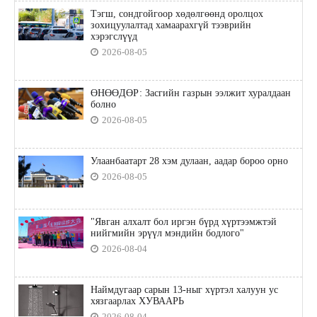
Тэгш, сондгойгоор хөдөлгөөнд оролцох
зохицуулалтад хамаарахгүй тээврийн
хэрэгслүүд
2026-08-05
ӨНӨӨДӨР: Засгийн газрын ээлжит хуралдаан
болно
2026-08-05
Улаанбаатарт 28 хэм дулаан, аадар бороо орно
2026-08-05
"Явган алхалт бол иргэн бүрд хүртээмжтэй
нийгмийн эрүүл мэндийн бодлого"
2026-08-04
Наймдугаар сарын 13-ныг хүртэл халуун ус
хязгаарлах ХУВААРЬ
2026-08-04