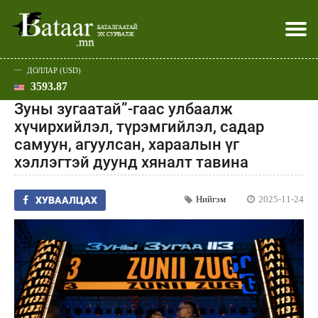
ДОЛЛАР (USD)
3593.87
Хэвлэл мэдээллээр
Батаар юу хэлэв
Эдийн засаг
Нийгэм
Дэлхий
Улс төр
Спорт
Эхлэл
Шар
Зуны зугаатай”-гаас улбаалж
хүчирхийлэл, түрэмгийлэл, садар
самуун, агуулсан, хараалын үг
хэллэгтэй дуунд хяналт тавина
Нийгэм
2025-11-24
ХУВААЛЦАХ