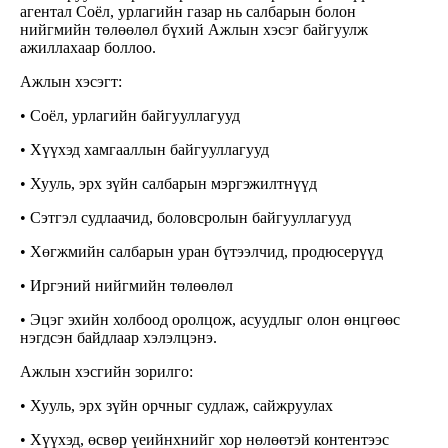
агентал Соёл, урлагийн газар нь салбарын болон
нийгмийн төлөөлөл бүхий Ажлын хэсэг байгуулж
ажиллахаар боллоо.
Ажлын хэсэгт:
• Соёл, урлагийн байгууллагууд
• Хүүхэд хамгааллын байгууллагууд
• Хууль, эрх зүйн салбарын мэргэжилтнүүд
• Сэтгэл судлаачид, боловсролын байгууллагууд
• Хөгжмийн салбарын уран бүтээлчид, продюсерүүд
• Иргэний нийгмийн төлөөлөл
• Эцэг эхийн холбоод оролцож, асуудлыг олон өнцгөөс
нэгдсэн байдлаар хэлэлцэнэ.
Ажлын хэсгийн зорилго:
• Хууль, эрх зүйн орчныг судлаж, сайжруулах
• Хүүхэд, өсвөр үеийнхнийг хор нөлөөтэй контентээс