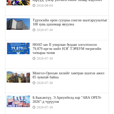
2026-08-04
Түрээсийн орон сууцны сонгон шалгаруулалтыг
100 хувь цахимаар явуулна
2026-07-30
НӨАТ-ын II улирлын буцаан олголтоосоо
79,879 иргэн нийт НЭГ ТЭРБУМ төгрөгийн
татвараа төлөв
2026-07-30
Монгол-Оросын хилийг хамтран шалгах ажил
85 хувьтай байна
2026-07-30
Б.Баасанхүү, Э.Ариунболд нар “ARA OPEN-
2026”-д түрүүлэв
2026-07-30