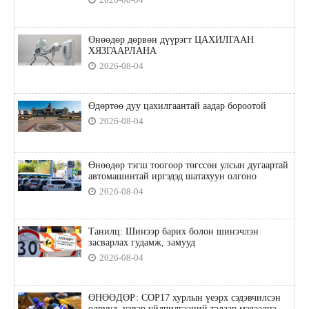
Өнөөдөр дөрвөн дүүрэгт ЦАХИЛГААН
ХЯЗГААРЛАНА
2026-08-04
Өдөртөө дуу цахилгаантай аадар бороотой
2026-08-04
Өнөөдөр тэгш тоогоор төгссөн улсын дугаартай
автомашинтай иргэдэд шатахуун олгоно
2026-08-04
Танилц: Шинээр барих болон шинэчлэн
засварлах гудамж, замууд
2026-08-04
ӨНӨӨДӨР: COP17 хурлын үеэрх сэдэвчилсэн
өдрүүд, үзвэр үйлчилгээний талаар мэдээлнэ