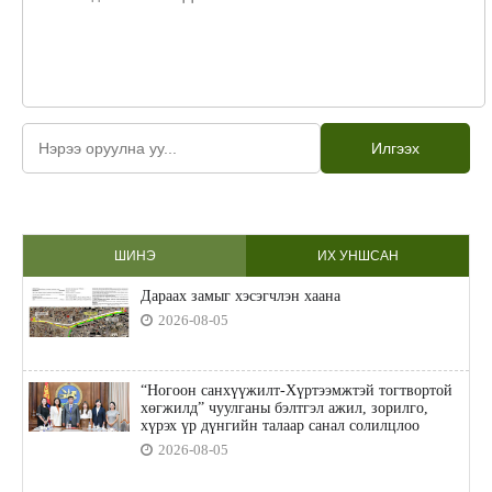
Илгээх
ШИНЭ
ИХ УНШСАН
Дараах замыг хэсэгчлэн хаана
2026-08-05
“Ногоон санхүүжилт-Хүртээмжтэй тогтвортой
хөгжилд” чуулганы бэлтгэл ажил, зорилго,
хүрэх үр дүнгийн талаар санал солилцлоо
2026-08-05