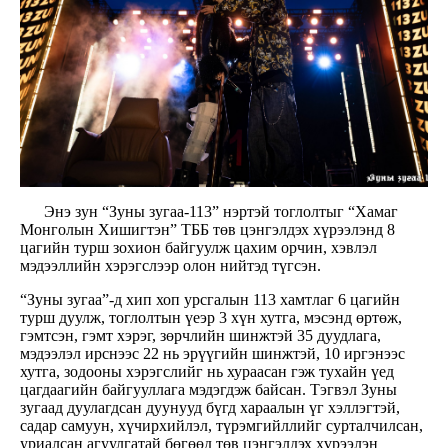
Энэ зун “Зуны зугаа-113” нэртэй тоглолтыг “Хамаг
Монголын Хишигтэн” ТББ төв цэнгэлдэх хүрээлэнд 8
цагийн турш зохион байгуулж цахим орчин, хэвлэл
мэдээллийн хэрэгслээр олон нийтэд түгсэн.
“Зуны зугаа”-д хип хоп урсгалын 113 хамтлаг 6 цагийн
турш дуулж, тоглолтын үеэр 3 хүн хутга, мэсэнд өртөж,
гэмтсэн, гэмт хэрэг, зөрчлийн шинжтэй 35 дуудлага,
мэдээлэл ирснээс 22 нь эрүүгийн шинжтэй, 10 иргэнээс
хутга, зодооны хэрэгслийг нь хураасан гэж тухайн үед
цагдаагийн байгууллага мэдэгдэж байсан. Тэгвэл Зуны
зугаад дуулагдсан дуунууд бүгд хараалын үг хэллэгтэй,
садар самуун, хүчирхийлэл, түрэмгийллийг сурталчилсан,
уриалсан агуулгатай бөгөөд төв цэнгэлдэх хүрээлэн