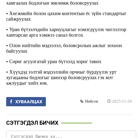
хамгаалах бодлогын зөвлөмж боловсруулах
• Хөгжмийн болон цахим контентын ёс зүйн стандартыг
сайжруулах
• Уран бүтээлчдийн хариуцлагыг нэмэгдүүлэх чиглэлээр
хамтарсан арга хэмжээ санал болгох
• Олон нийтийн мэдээлэл, боловсролын ажлыг зохион
байгуулах
• Сөрөг агуулгатай уран бүтээлд хориг тавих
• Хүүхдэд ээлтэй мэдээллийн орчныг бүрдүүлэх урт
хугацааны бодлогыг шинээр боловсруулах гэх мэт
ажлуудыг хийх юм.
Нийгэм
2025-11-24
ХУВААЛЦАХ
СЭТГЭГДЭЛ БИЧИХ