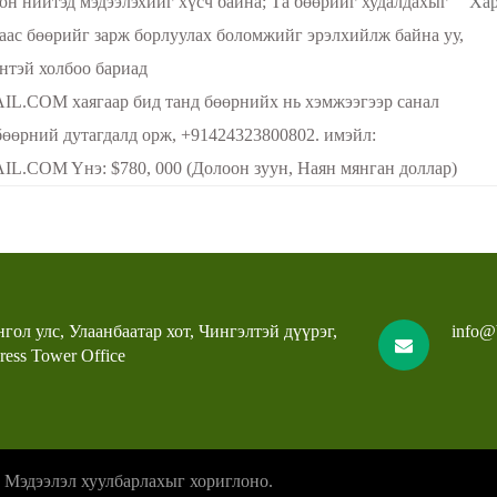
он нийтэд мэдээлэхийг хүсч байна; Та бөөрийг худалдахыг
Хар
аас бөөрийг зарж борлуулах боломжийг эрэлхийлж байна уу,
энтэй холбоо бариад
M хаягаар бид танд бөөрнийх нь хэмжээгээр санал
бөөрний дутагдалд орж, +91424323800802. имэйл:
M Yнэ: $780, 000 (Долоон зуун, Наян мянган доллар)
гол улс, Улаанбаатар хот, Чингэлтэй дүүрэг,
info@
ress Tower Office
. Мэдээлэл хуулбарлахыг хориглоно.