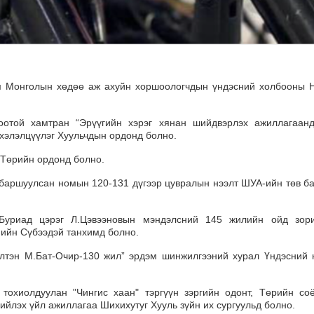
м Монголын хөдөө аж ахуйн хоршоологчдын үндэсний холбооны
той хамтран “Эрүүгийн хэрэг хянан шийдвэрлэх ажиллагаанд
” хэлэлцүүлэг Хуульчдын ордонд болно.
 Төрийн ордонд болно.
баршуулсан номын 120-131 дүгээр цувралын нээлт ШУА-ийн төв б
Буриад цэрэг Л.Цэвээновын мэндэлсний 145 жилийн ойд зор
ийн Сүбээдэй танхимд болно.
элтэн М.Бат-Очир-130 жил” эрдэм шинжилгээний хурал Үндэсний
хиолдуулан "Чингис хаан" тэргүүн зэргийн одонт, Төрийн соё
ийлэх үйл ажиллагаа Шихихутуг Хууль зүйн их сургуульд болно.