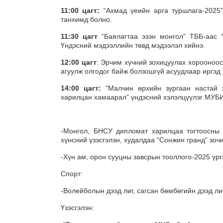
11:00 цагт:
“Ахмад үеийн арга туршлага-2025
танхимд болно.
11:30 цагт
“Баялагтаа эзэн монгол” ТББ-аас “
Үндэсний мэдээллийн төвд мэдээлэл хийнэ.
12:00 цагт
: Эрчим хүчний зохицуулах хорооноос
агуулж олгодог байж болзошгүй асуудлаар иргэд
14:00 цагт:
“Малчин өрхийн зургаан настай х
харилцан хамаарал” үндэсний хэлэлцүүлэг МУБ
-Монгол, БНСУ дипломат харилцаа тогтоосны 
хүнсний үзэсгэлэн, худалдаа “Сонжин гранд” зо
-Хүн ам, орон сууцны завсрын тооллого-2025 үр
Спорт:
-Волейболын дээд лиг, сагсан бөмбөгийн дээд ли
Үзэсгэлэн: