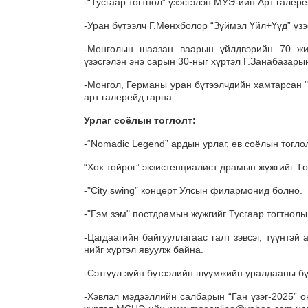
-“Тусгаар тогтнол” үзэсгэлэн МУЭ-ийн Арт галере
-Уран бүтээлч Г.Мөнхболор “Зүймэл Үйл+Үүд” үзэ
-Монголын шаазан ваарын үйлдвэрийн 70 жил
үзэсгэлэн энэ сарын 30-ныг хүртэл Г.Занабазары
-Монгол, Германы уран бүтээлчдийн хамтарсан "А
арт галерейд гарна.
Урлаг соёлын тоглолт:
-“Nomadic Legend” ардын урлаг, өв соёлын тогло
“Хөх тойрог” экзистенциалист драмын жүжгийг Тө
-"City swing” концерт Улсын филармонид болно.
-"Гэм зэм" постдрамын жүжгийг Тусгаар тогтнолы
-Цагдаагийн байгууллагаас галт зэвсэг, түүнтэй
нийг хүртэл явуулж байна.
-Сэтгүүл зүйн бүтээлийн шүүмжийн уралдааны бү
-Хэвлэл мэдээллийн салбарын “Ган үзэг-2025” 