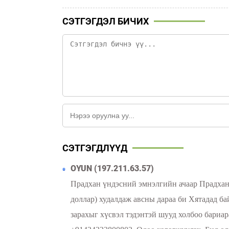
СЭТГЭГДЭЛ БИЧИХ
СЭТГЭГДЛҮҮД
OYUN (197.211.63.57)
Прадхан үндэсний эмнэлгийн ачаар Прадхан
доллар) худалдаж авсны дараа би Хятадад ба
зарахыг хүсвэл тэдэнтэй шууд холбоо 