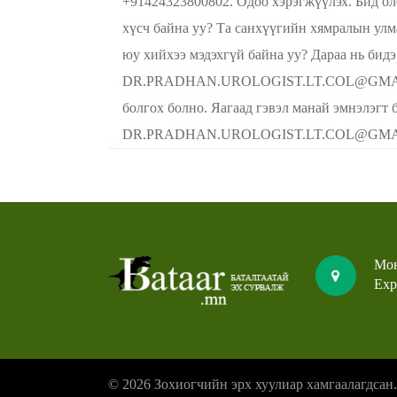
+91424323800802. Одоо хэрэгжүүлэх. Бид ол
хүсч байна уу? Та санхүүгийн хямралын улм
юу хийхээ мэдэхгүй байна уу? Дараа нь бид
DR.PRADHAN.UROLOGIST.LT.COL@GMAIL.CO
болгох болно. Яагаад гэвэл манай эмнэлэгт 
DR.PRADHAN.UROLOGIST.LT.COL@GMAIL.CO
Мон
Exp
© 2026 Зохиогчийн эрх хуулиар хамгаалагдсан