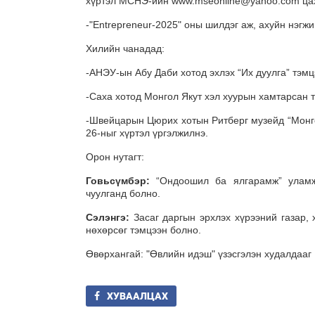
хүртэл МСНЭ-ийн www.mseonline@yahoo.com цах
-"Entrepreneur-2025" оны шилдэг аж, ахуйн нэгж
Хилийн чанадад:
-АНЭУ-ын Абу Даби хотод эхлэх “Их дуулга” тэм
-Саха хотод Монгол Якут хэл хуурын хамтарсан т
-Швейцарын Цюрих хотын Ритберг музейд “Монгол
26-ныг хүртэл үргэлжилнэ.
Орон нутагт:
Говьсүмбэр:
“Ондоошил ба ялгарамж” уламж
чуулганд болно.
Сэлэнгэ:
Засаг даргын эрхлэх хүрээний газар,
нөхөрсөг тэмцээн болно.
Өвөрхангай: "Өвлийн идэш" үзэсгэлэн худалдааг 
ХУВААЛЦАХ