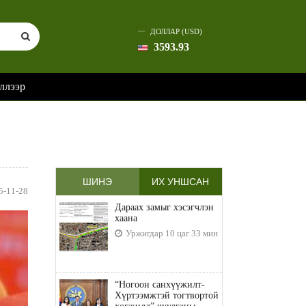
ДОЛЛАР (USD)
3593.93
ллээр
ШИНЭ
ИХ УНШСАН
5-11-28
Дараах замыг хэсэгчлэн
хаана
Уржигдар 10 цаг 33 мин
“Ногоон санхүүжилт-
Хүртээмжтэй тогтвортой