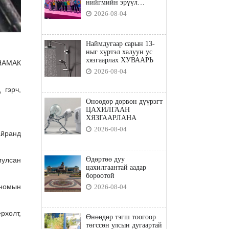
нийгмийн эрүүл
мэндийн бодлого"
2026-08-04
Наймдугаар сарын 13-
ныг хүртэл халуун ус
хязгаарлах ХУВААРЬ
 НАМАК
2026-08-04
 гэрч,
Өнөөдөр дөрвөн дүүрэгт
ЦАХИЛГААН
ХЯЗГААРЛАНА
2026-08-04
айранд
Өдөртөө дуу
иулсан
цахилгаантай аадар
бороотой
 номын
2026-08-04
рхолт,
Өнөөдөр тэгш тоогоор
төгссөн улсын дугаартай