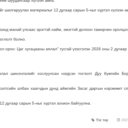
им шуудангаар хүлээн авна.
ийг шалгаруулах материалыг 12 дугаар сарын 5-ныг хүртэл хүлээн а
цээнд манай улсаас эрэгтэй найм, эмэгтэй долоон тамирчин оролцо
оглолт болно.
 орон: Цаг хугацааны аялал” тусгай үзэсгэлэн 2026 оны 2 дугаар
лал шинэчлэлийг хослуулсан нэгдсэн тоглолт Дуу бүжгийн Бо
 хэлтсийн албан хаагчдын дунд аймгийн Засаг даргын нэрэмжит с
12 дугаар сарын 5-ныг хүртэл зохион байгуулна.
Улс төр
202