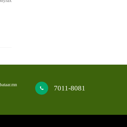
иулах
bataar.mn
7011-8081