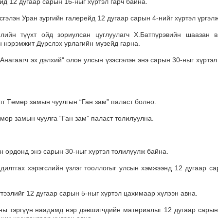
йд 12 дугаар сарын 16-ныг хүртэл гарч байна.
сгэлэн Уран зургийн галерейд 12 дугаар сарын 4-нийг хүртэл үргэл
ийн түүхт ойд зориулсан цуглуулагч Х.Батпүрэвийн шаазан 
н нэрэмжит Дүрслэх урлагийн музейд гарна.
нагаагч эх дэлхий" олон улсын үзэсгэлэн энэ сарын 30-ныг хүртэл
лт Төмөр замын чуулгын “Ган зам” паласт болно.
мөр замын чуулга “Ган зам” паласт толилуулна.
н ордонд энэ сарын 30-ныг хүртэл толилуулж байна.
 адилтгах хэрэгслийн үзлэг тооллогыг улсын хэмжээнд 12 дугаар са
тээлийг 12 дугаар сарын 5-ныг хүртэл цахимаар хүлээн авна.
оны тэргүүн наадамд нэр дэвшигчдийн материалыг 12 дугаар сарын