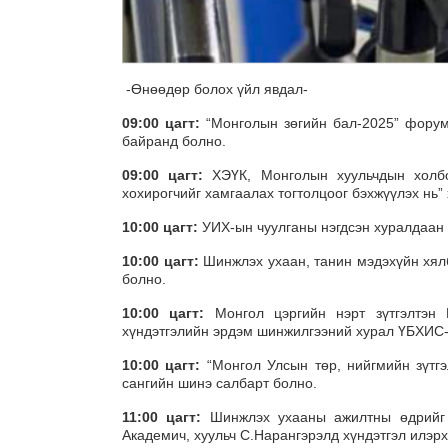
-Өнөөдөр болох үйл явдал-
09:00 цагт:
“Монголын зөгийн бал-2025” фору
байранд болно.
09:00 цагт:
ХЭҮК, Монголын хуульчдын холбоо
хохирогчийг хамгаалах тогтолцоог бэхжүүлэх нь
10:00 цагт:
УИХ-ын чуулганы нэгдсэн хуралдаан
10:00 цагт:
Шинжлэх ухаан, танин мэдэхүйн хял
болно.
10:00 цагт:
Монгол цэргийн нэрт зүтгэлтэн 
хүндэтгэлийн эрдэм шинжилгээний хурал ҮБХИС-
10
:
00
цагт:
“Монгол Улсын төр, нийгмийн зүтг
сангийн шинэ салбарт болно.
11:00 цагт:
Шинжлэх ухааны ажилтны өдрийг то
Академич, хуульч С.Нарангэрэлд хүндэтгэл илэрх