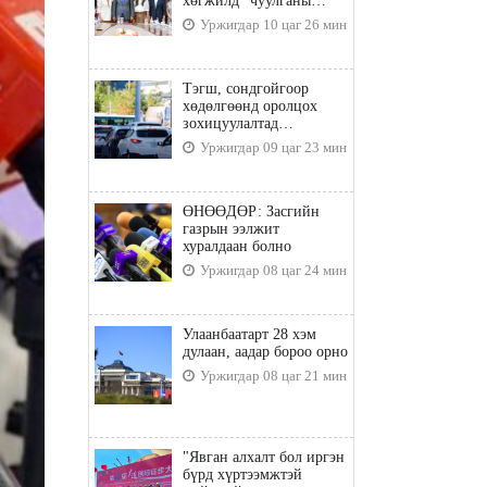
хөгжилд” чуулганы
бэлтгэл ажил, зорилго,
Уржигдар 10 цаг 26 мин
хүрэх үр дүнгийн талаар
санал солилцлоо
Тэгш, сондгойгоор
хөдөлгөөнд оролцох
зохицуулалтад
хамаарахгүй тээврийн
Уржигдар 09 цаг 23 мин
хэрэгслүүд
ӨНӨӨДӨР: Засгийн
газрын ээлжит
хуралдаан болно
Уржигдар 08 цаг 24 мин
Улаанбаатарт 28 хэм
дулаан, аадар бороо орно
Уржигдар 08 цаг 21 мин
"Явган алхалт бол иргэн
бүрд хүртээмжтэй