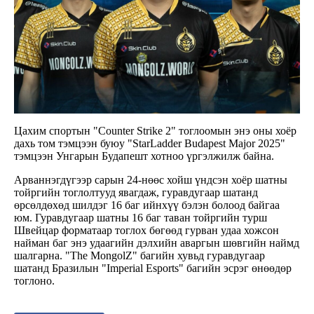
Цахим спортын "Counter Strike 2" тоглоомын энэ оны хоёр
дахь том тэмцээн буюу "StarLadder Budapest Major 2025"
тэмцээн Унгарын Будапешт хотноо үргэлжилж байна.
Арваннэгдүгээр сарын 24-нөөс хойш үндсэн хоёр шатны
тойргийн тоглолтууд явагдаж, гуравдугаар шатанд
өрсөлдөхөд шилдэг 16 баг ийнхүү бэлэн болоод байгаа
юм. Гуравдугаар шатны 16 баг таван тойргийн турш
Швейцар форматаар тоглох бөгөөд гурван удаа хожсон
найман баг энэ удаагийн дэлхийн аваргын шөвгийн наймд
шалгарна. "The MongolZ" багийн хувьд гуравдугаар
шатанд Бразилын "Imperial Esports" багийн эсрэг өнөөдөр
тоглоно.