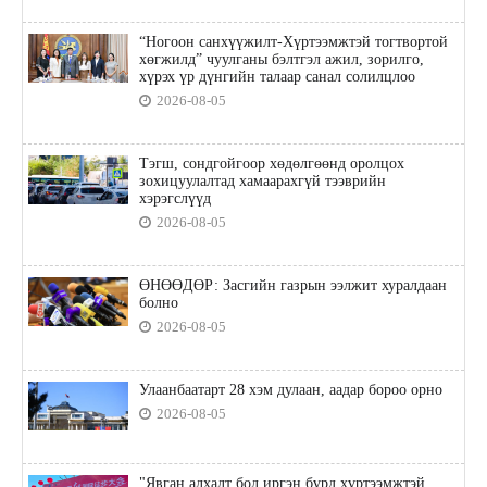
“Ногоон санхүүжилт-Хүртээмжтэй тогтвортой
хөгжилд” чуулганы бэлтгэл ажил, зорилго,
хүрэх үр дүнгийн талаар санал солилцлоо
2026-08-05
Тэгш, сондгойгоор хөдөлгөөнд оролцох
зохицуулалтад хамаарахгүй тээврийн
хэрэгслүүд
2026-08-05
ӨНӨӨДӨР: Засгийн газрын ээлжит хуралдаан
болно
2026-08-05
Улаанбаатарт 28 хэм дулаан, аадар бороо орно
2026-08-05
"Явган алхалт бол иргэн бүрд хүртээмжтэй