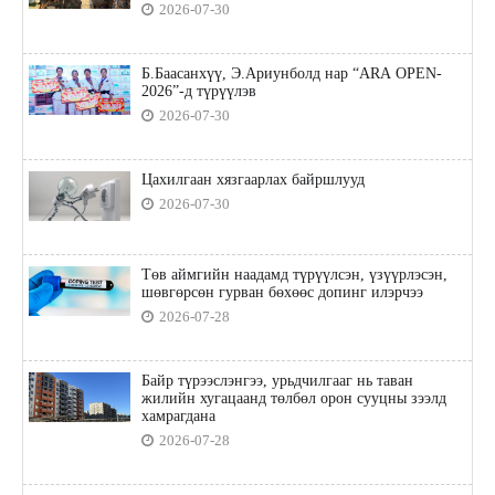
2026-07-30
Б.Баасанхүү, Э.Ариунболд нар “ARA OPEN-
2026”-д түрүүлэв
2026-07-30
Цахилгаан хязгаарлах байршлууд
2026-07-30
Төв аймгийн наадамд түрүүлсэн, үзүүрлэсэн,
шөвгөрсөн гурван бөхөөс допинг илэрчээ
2026-07-28
Байр түрээслэнгээ, урьдчилгааг нь таван
жилийн хугацаанд төлбөл орон сууцны зээлд
хамрагдана
2026-07-28