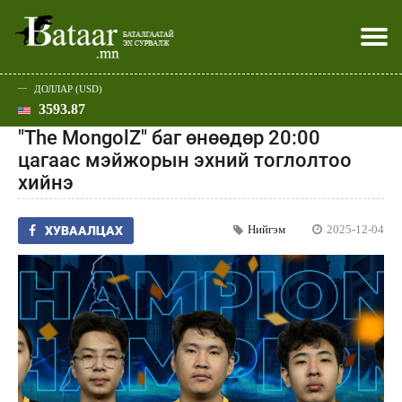
ДОЛЛАР (USD)
3593.87
Хэвлэл мэдээллээр
Батаар юу хэлэв
Эдийн засаг
Нийгэм
Дэлхий
Улс төр
Спорт
Эхлэл
Шар
"The MongolZ" баг өнөөдөр 20:00
цагаас мэйжорын эхний тоглолтоо
хийнэ
Нийгэм
2025-12-04
ХУВААЛЦАХ