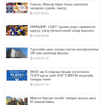
Танилц: Шинээр барих болон шинэчлэн
засварлах гудамж, замууд
2026-08-04
ӨНӨӨДӨР: COP17 хурлын үеэрх сэдэвчилсэн
өдрүүд, үзвэр үйлчилгээний талаар мэдээлнэ
2026-08-04
Түрээсийн орон сууцны сонгон шалгаруулалтыг
100 хувь цахимаар явуулна
2026-07-30
НӨАТ-ын II улирлын буцаан олголтоосоо
79,879 иргэн нийт НЭГ ТЭРБУМ төгрөгийн
татвараа төлөв
2026-07-30
Монгол-Оросын хилийг хамтран шалгах ажил
85 хувьтай байна