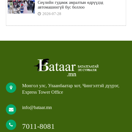
Сөүлийн гудамж амралтын өдрүүдэд
автомашингүй бүс боллоо
2026-07-28
Монгол улс, Улаанбаатар хот, Чингэлтэй дүүрэг,
Express Tower Office
info@bataar.mn
7011-8081