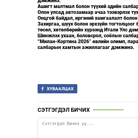
дэмжинэ.
Ашигт малтмал болон түүхий эдийн салба
Олон улсад автозамаар ачаа тээвэрлэх ту
Онцгой байдал, иргэний хамгаалалт бол
Захиргаа, шүүх болон эрхзүйн тогтолцоо
төсөл, хөтөлбөрийн хүрээнд Итали Улс дэм
Шинжлэх ухаан, боловсрол, соёлын салб
“Милан-Кортина 2026” өвлийн олимп, па
салбарын хамтын ажиллагааг дэмжинэ.
ХУВААЛЦАХ
СЭТГЭГДЭЛ БИЧИХ