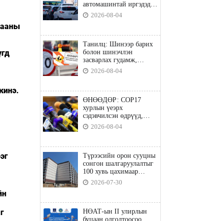
автомашинтай иргэдэд
шатахуун олгоно
2026-08-04
гааны
Танилц: Шинээр барих
үгд
болон шинэчлэн
засварлах гудамж,
замууд
2026-08-04
жинэ.
ӨНӨӨДӨР: COP17
хурлын үеэрх
сэдэвчилсэн өдрүүд,
үзвэр үйлчилгээний
2026-08-04
талаар мэдээлнэ
эг
Түрээсийн орон сууцны
сонгон шалгаруулалтыг
100 хувь цахимаар
явуулна
2026-07-30
йн
г
НӨАТ-ын II улирлын
буцаан олголтоосоо