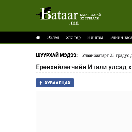
Эхлэл
Улс төр
Нийгэм
Эдийн зас
ШУУРХАЙ МЭДЭЭ:
Улаанбаатарт 23 градус 
Ерөнхийлөгчийн Итали улсад 
ХУВААЛЦАХ