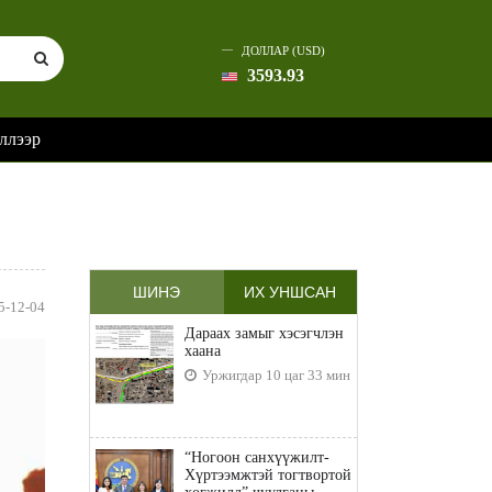
ДОЛЛАР (USD)
3593.93
ллээр
ШИНЭ
ИХ УНШСАН
5-12-04
Дараах замыг хэсэгчлэн
хаана
Уржигдар 10 цаг 33 мин
“Ногоон санхүүжилт-
Хүртээмжтэй тогтвортой