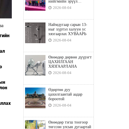
нийгмийн эрүүл
мэндийн бодлого"
2026-08-04
Наймдугаар сарын 13-
аа
ныг хүртэл халуун ус
хязгаарлах ХУВААРЬ
гийн
2026-08-04
лал
Өнөөдөр дөрвөн дүүрэгт
ЦАХИЛГААН
о
ХЯЗГААРЛАНА
2026-08-04
сын
лон
Өдөртөө дуу
цахилгаантай аадар
бороотой
иллах
2026-08-04
Өнөөдөр тэгш тоогоор
төгссөн улсын дугаартай