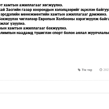
рт хамтын ажиллагааг хөгжүүлнэ.
хай Засгийн газар хоорондын хэлэлцээрийг эцэслэн байгуу
он эрсдэлийн менежментийн хамтын ажиллагааг дэмжинэ.
г бэхжүүлэх чиглэлээр Европын Холбооны хэрэгжүүлж байг
жлэг үзүүлнэ.
арын хамтын ажиллагааг бэхжүүлнэ.
ралимпын наадамд түшиглэн спорт болон аялал жуулчлал
Улс төр
202