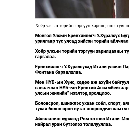
Хоёр улсын төрийн тэргүүн харилцааны түвшни
Монгол Улсын Ерөнхийлөгч У.Хүрэлсүх Бү
урилгаар тус улсад хийсэн төрийн айлчла
Хоёр улсын төрийн тэргүүн харилцааны тү
гаргалаа.
Ерөнхийлөгч У.Хүрэлсүхэд Итали улсын 
Фонтана бараалхлаа.
Мөн НҮБ-ын Хүнс, хөдөө аж ахуйн байгуу
санаачлан НҮБ-ын Ерөнхий Ассамбейгаар 
улсын жилийн” нээлтэд оролцлоо.
Боловсрол, шинжлэх ухаан соёл, спорт, а
тухай болон орон нутаг хоорондын хамты
Айлчлалын хүрээнд Ром хотноо Итали-Мо
найрал уран бүтээлээ толилууллаа.