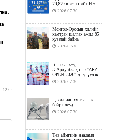
79,879 иргэн нийт НЭГ
ТЭРБУМ төгрөгийн
2026-07-30
лна.
татвараа төлөв
аа
Монгол-Оросын хилийг
хамтран шалгах ажил 85
хувьтай байна
ын
2026-07-30
Б.Баасанхүү,
Э.Ариунболд нар “ARA
OPEN-2026”-д түрүүлэв
2026-07-30
5-12-04
Цахилгаан хязгаарлах
байршлууд
2026-07-30
Төв аймгийн наадамд