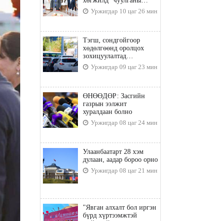
хөгжилд” чуулганы
бэлтгэл ажил, зорилго,
Уржигдар 10 цаг 26 мин
хүрэх үр дүнгийн талаар
санал солилцлоо
Тэгш, сондгойгоор
хөдөлгөөнд оролцох
зохицуулалтад
хамаарахгүй тээврийн
Уржигдар 09 цаг 23 мин
хэрэгслүүд
ӨНӨӨДӨР: Засгийн
газрын ээлжит
хуралдаан болно
Уржигдар 08 цаг 24 мин
Улаанбаатарт 28 хэм
дулаан, аадар бороо орно
Уржигдар 08 цаг 21 мин
"Явган алхалт бол иргэн
бүрд хүртээмжтэй