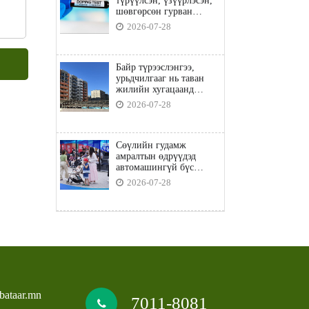
түрүүлсэн, үзүүрлэсэн,
шөвгөрсөн гурван
бөхөөс допинг илэрчээ
2026-07-28
Байр түрээслэнгээ,
урьдчилгааг нь таван
жилийн хугацаанд
төлбөл орон сууцны
2026-07-28
зээлд хамрагдана
Сөүлийн гудамж
амралтын өдрүүдэд
автомашингүй бүс
боллоо
2026-07-28
bataar.mn
7011-8081