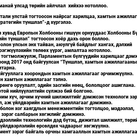
манай улсад төрийн айлчлал хийхээ нотоллоо.
тали улстай тогтоосон найрсаг харилцаа, хамтын ажилла
ратегийн түншлэл”-д хүргэлээ.
н хувьд Европын Холбооны гишүүн орнуудаас Холбооны Б
н түншлэл” тогтоосон хоёр дахь орон боллоо.
олон улсын энх тайван, аюулгүй байдлыг хангах, дэлхий
эгжүүлэхийн төлөөх үүрэг, амлалтаа нотоллоо.
г тогтмолжуулж, Парламентын бүлгүүдийн харилцааг дэм
ронд 2017 онд байгуулсан “Түншлэл, хамтын ажиллагааны
мтарна.
байгууллага хоорондын хамтын ажиллагааг эрчимжүүлнэ.
ын хамтын ажиллагааг тэлнэ.
рөнгө оруулалт, эдийн засгийн нөөц, бололцоог ашиглана.
ртой нийлүүлэлтийн сүлжээ бий болгоно.
рчим хүч, эрчим хүчний шилжилтийг дэмжсэн технологи зэр
эл, аж үйлдвэрийн хамтын ажиллагааг дэмжинэ.
с болон хог хаягдлын менежментийн тогтолцоо, мэдээлэл,
д зэрэг салбарын хөгжлийг дэмжинэ.
эдээллийн технологийн дэд бүтэц, дижитал шилжилт, төри
 үйлдвэрлэлийн өрсөлдөх чадварыг хөгжүүлнэ.
ежмент зэрэг байгаль орчны хамгааллын хамтын ажиллагаа