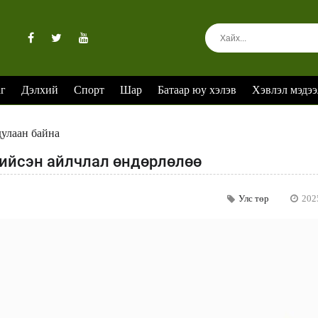
аг
Дэлхий
Спорт
Шар
Батаар юу хэлэв
Хэвлэл мэдээ
дулаан байна
хийсэн айлчлал өндөрлөлөө
Улс төр
202