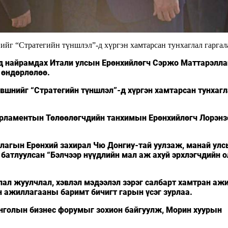
йг “Стратегийн түншлэл”-д хүргэн хамтарсан тунхаглал гаргал
гд найрамдах Итали улсын Ерөнхийлөгч Сэржо Маттарэлла
л өндөрлөлөө.
вшнийг “Стратегийн түншлэл”-д хүргэн хамтарсан тунхаг
Парламентын Төлөөлөгчдийн танхимын Ерөнхийлөгч Лорэнз
ллагын Ерөнхий захирал Чю Донгиу-тай уулзаж, манай ул
батлуулсан “Бэлчээр нүүдлийн мал аж ахуй эрхлэгчдийн о
ялал жуулчлал, хэвлэл мэдээлэл зэрэг салбарт хамтран аж
н ажиллагааны баримт бичигт гарын үсэг зурлаа.
нголын бизнес форумыг зохион байгуулж, Морин хуурын