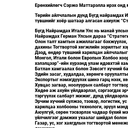
Ерөнхийлөгч Сэржо Маттарэлла ирэх онд 
Төрийн айлчлалын дүнд Бүгд найрамдах И
түвшнийг хоёр шатаар алгасан ахиулж “Ст
Бүгд Найрамдах Итали Улс нь манай улсы
Найрамдах Герман Улсын дараа “Стратегий
Олон талт хамтын ажиллагааг бэхжүүлэх, 
дахины Тогтвортой хөгжлийн зорилтыг хэр
Дээд, өндөр түвшний харилцан айлчлалы
Монгол, Итали болон Европын Холбоо хоо
хэлэлцээр”-ийн хүрээнд улам идэвхтэй ха
Батлан хамгаалах болон Зэвсэгт хүчний 
Эдийн засаг, худалдаа, хөрөнгө оруулалт
Экспортыг нэмэгдүүлэх шинэ гарц нээх, хө
Хувцас загвар, ноолуурын салбарт тогтво
Хөдөө аж ахуйн үйлдвэрлэл, сэргээгдэх э
тэргүүлэх салбарт жижиг, дунд үйлдвэрл
Эрчим хүчний сүлжээ, тээвэр, логистик, у
харилцаа холбооны технологи, эрүүл мэн
Аюулгүй, сөрөн тэсвэрлэх чадвар бүхий м
үйлчилгээг дэмжих ухаалаг шийдэл болон
Газар, ус, хог хаягдлын тогтвортой мен