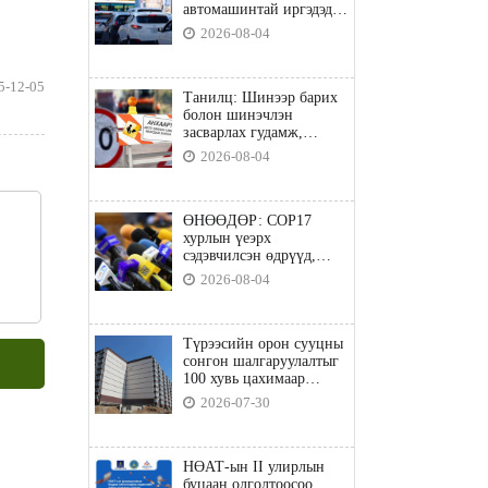
автомашинтай иргэдэд
шатахуун олгоно
2026-08-04
5-12-05
Танилц: Шинээр барих
болон шинэчлэн
засварлах гудамж,
замууд
2026-08-04
ӨНӨӨДӨР: COP17
хурлын үеэрх
сэдэвчилсэн өдрүүд,
үзвэр үйлчилгээний
2026-08-04
талаар мэдээлнэ
Түрээсийн орон сууцны
сонгон шалгаруулалтыг
100 хувь цахимаар
явуулна
2026-07-30
НӨАТ-ын II улирлын
буцаан олголтоосоо