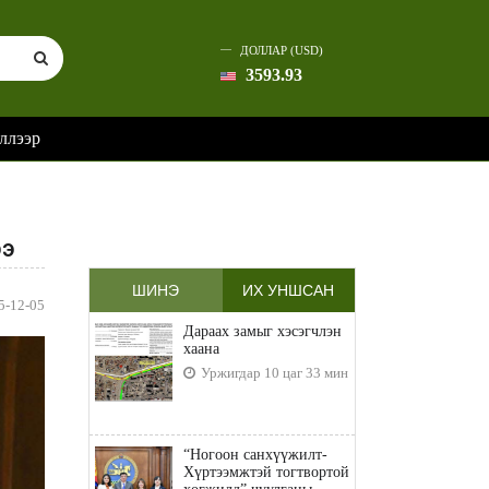
ДОЛЛАР (USD)
3593.93
ллээр
ээ
ШИНЭ
ИХ УНШСАН
5-12-05
Дараах замыг хэсэгчлэн
хаана
Уржигдар 10 цаг 33 мин
“Ногоон санхүүжилт-
Хүртээмжтэй тогтвортой