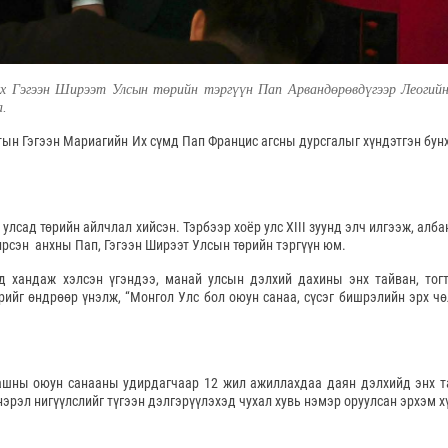
үх Гэгээн Ширээт Улсын төрийн тэргүүн Пап Арвандөрөвдүгээр Леогий
а.
тын Гэгээн Мариагийн Их сүмд Пап Францис агсны дурсгалыг хүндэтгэн бун
лсад төрийн айлчлал хийсэн. Тэрбээр хоёр улс XIII зуунд элч илгээж, алба
рсэн анхны Пап, Гэгээн Ширээт Улсын төрийн тэргүүн юм.
 хандаж хэлсэн үгэндээ, манай улсын дэлхий дахины энх тайван, тог
ийг өндрөөр үнэлж, “Монгол Улс бол оюун санаа, сүсэг бишрэлийн эрх ч
шашны оюун санааны удирдагчаар 12 жил ажиллахдаа даян дэлхийд энх 
энэрэл нигүүлслийг түгээн дэлгэрүүлэхэд чухал хувь нэмэр оруулсан эрхэм х