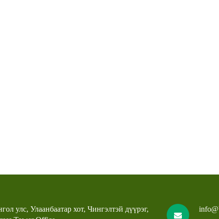
гол улс, Улаанбаатар хот, Чингэлтэй дүүрэг,
info@