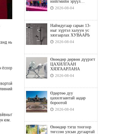
нийгмийн эрүүл
мэндийн бодлого"
2026-08-04
Наймдугаар сарын 13-
н
ныг хүртэл халуун ус
хязгаарлах ХУВААРЬ
2026-08-04
ханд нь
Өнөөдөр дөрвөн дүүрэгт
ЦАХИЛГААН
н ёсоор
ХЯЗГААРЛАНА
2026-08-04
твортой
өлөөний
Өдөртөө дуу
цахилгаантай аадар
бороотой
2026-08-04
тайвныг
үн юм.
Өнөөдөр тэгш тоогоор
төгссөн улсын дугаартай