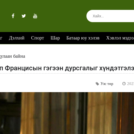
аг
Дэлхий
Спорт
Шар
Батаар юу хэлэв
Хэвлэл мэдээ
дулаан байна
п Францисын гэгээн дурсгалыг хүндэтгэл
Улс төр
202