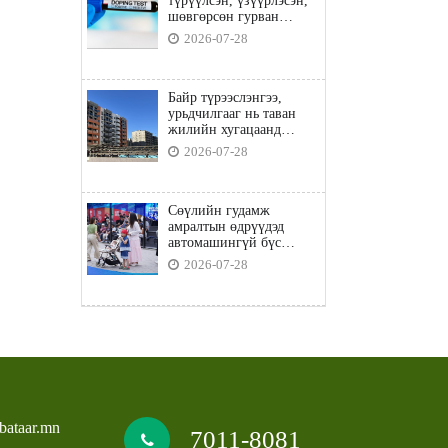
түрүүлсэн, үзүүрлэсэн,
шөвгөрсөн гурван
бөхөөс допинг илэрчээ
2026-07-28
Байр түрээслэнгээ,
урьдчилгааг нь таван
жилийн хугацаанд
төлбөл орон сууцны
2026-07-28
зээлд хамрагдана
Сөүлийн гудамж
амралтын өдрүүдэд
автомашингүй бүс
боллоо
2026-07-28
bataar.mn
7011-8081