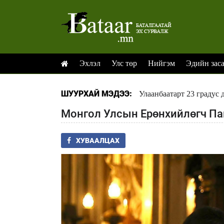
Эхлэл
Улс төр
Нийгэм
Эдийн зас
ШУУРХАЙ МЭДЭЭ:
Улаанбаатарт 23 градус 
Монгол Улсын Ерөнхийлөгч Па
ХУВААЛЦАХ