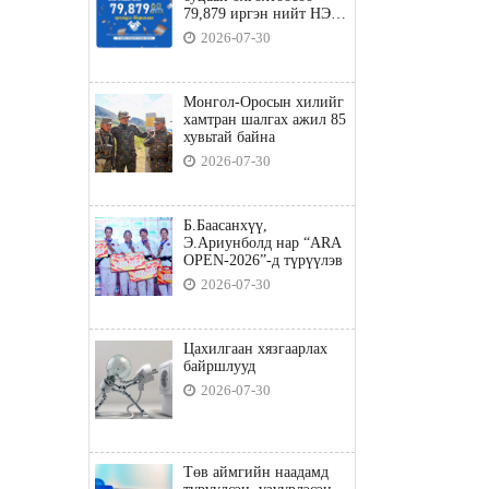
79,879 иргэн нийт НЭГ
ТЭРБУМ төгрөгийн
2026-07-30
татвараа төлөв
Монгол-Оросын хилийг
хамтран шалгах ажил 85
хувьтай байна
2026-07-30
Б.Баасанхүү,
Э.Ариунболд нар “ARA
OPEN-2026”-д түрүүлэв
2026-07-30
Цахилгаан хязгаарлах
байршлууд
2026-07-30
Төв аймгийн наадамд