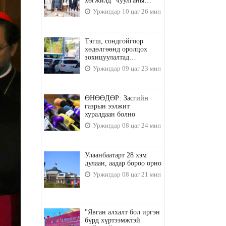
хөгжилд” чуулганы
бэлтгэл ажил, зорилго,
Уржигдар 10 цаг 26 мин
хүрэх үр дүнгийн талаар
санал солилцлоо
Тэгш, сондгойгоор
хөдөлгөөнд оролцох
зохицуулалтад
хамаарахгүй тээврийн
Уржигдар 09 цаг 23 мин
хэрэгслүүд
ӨНӨӨДӨР: Засгийн
газрын ээлжит
хуралдаан болно
Уржигдар 08 цаг 24 мин
Улаанбаатарт 28 хэм
дулаан, аадар бороо орно
Уржигдар 08 цаг 21 мин
"Явган алхалт бол иргэн
бүрд хүртээмжтэй