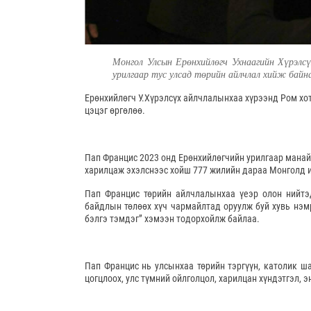
Монгол Улсын Ерөнхийлөгч Ухнаагийн Хүрэлс
урилгаар тус улсад төрийн айлчлал хийж байн
Ерөнхийлөгч У.Хүрэлсүх айлчлалынхаа хүрээнд Ром хо
цэцэг өргөлөө.
Пап Францис 2023 онд Ерөнхийлөгчийн урилгаар манай у
харилцаж эхэлснээс хойш 777 жилийн дараа Монголд и
Пап Францис төрийн айлчлалынхаа үеэр олон нийтэд
байдлын төлөөх хүч чармайлтад оруулж буй хувь нэмр
бэлгэ тэмдэг” хэмээн тодорхойлж байлаа.
Пап Францис нь улсынхаа төрийн тэргүүн, католик 
цогцлоох, улс түмний ойлголцол, харилцан хүндэтгэл, 