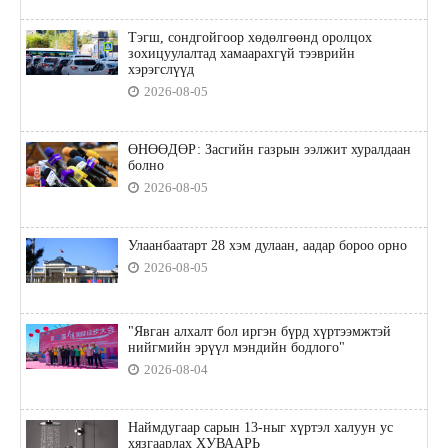
Тэгш, сондгойгоор хөдөлгөөнд оролцох
зохицуулалтад хамаарахгүй тээврийн
хэрэгслүүд
2026-08-05
ӨНӨӨДӨР: Засгийн газрын ээлжит хуралдаан
болно
2026-08-05
Улаанбаатарт 28 хэм дулаан, аадар бороо орно
2026-08-05
"Явган алхалт бол иргэн бүрд хүртээмжтэй
нийгмийн эрүүл мэндийн бодлого"
2026-08-04
Наймдугаар сарын 13-ныг хүртэл халуун ус
хязгаарлах ХУВААРЬ