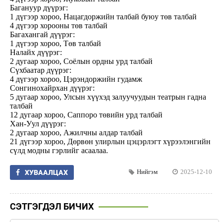
Багануур дүүрэг:
1 дүгээр хороо, Нацагдоржийн талбай буюу төв талбай
4 дүгээр хорооны төв талбай
Багахангай дүүрэг:
1 дүгээр хороо, Төв талбай
Налайх дүүрэг:
2 дугаар хороо, Соёлын ордны урд талбай
Сүхбаатар дүүрэг:
4 дүгээр хороо, Цэрэндоржийн гудамж
Сонгинохайрхан дүүрэг:
5 дугаар хороо, Улсын хүүхэд залуучуудын театрын гадна
талбай
12 дугаар хороо, Саппоро төвийн урд талбай
Хан-Уул дүүрэг:
2 дугаар хороо, Ажилчны алдар талбай
21 дүгээр хороо, Дөрвөн улирлын цэцэрлэгт хүрээлэнгийн
сүлд модны гэрлийг асаалаа.
Нийгэм
2025-12-10
ХУВААЛЦАХ
СЭТГЭГДЭЛ БИЧИХ