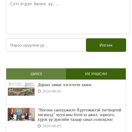
Илгээх
ШИНЭ
ИХ УНШСАН
Дараах замыг хэсэгчлэн хаана
2026-08-05
“Ногоон санхүүжилт-Хүртээмжтэй тогтвортой
хөгжилд” чуулганы бэлтгэл ажил, зорилго,
хүрэх үр дүнгийн талаар санал солилцлоо
2026-08-05