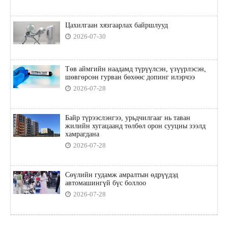
Цахилгаан хязгаарлах байршлууд
2026-07-30
Төв аймгийн наадамд түрүүлсэн, үзүүрлэсэн,
шөвгөрсөн гурван бөхөөс допинг илэрчээ
2026-07-28
Байр түрээслэнгээ, урьдчилгааг нь таван
жилийн хугацаанд төлбөл орон сууцны зээлд
хамрагдана
2026-07-28
Сөүлийн гудамж амралтын өдрүүдэд
автомашингүй бүс боллоо
2026-07-28