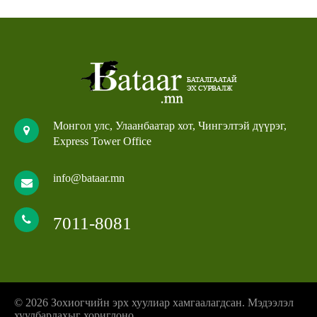
Монгол улс, Улаанбаатар хот, Чингэлтэй дүүрэг,
Express Tower Office
info@bataar.mn
7011-8081
© 2026 Зохиогчийн эрх хуулиар хамгаалагдсан. Мэдээлэл
хуулбарлахыг хориглоно.