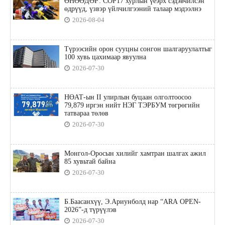
ӨНӨӨДӨР: COP17 хурлын үеэрх сэдэвчилсэн
өдрүүд, үзвэр үйлчилгээний талаар мэдээлнэ
2026-08-04
Түрээсийн орон сууцны сонгон шалгаруулалтыг
100 хувь цахимаар явуулна
2026-07-30
НӨАТ-ын II улирлын буцаан олголтоосоо
79,879 иргэн нийт НЭГ ТЭРБУМ төгрөгийн
татвараа төлөв
2026-07-30
Монгол-Оросын хилийг хамтран шалгах ажил
85 хувьтай байна
2026-07-30
Б.Баасанхүү, Э.Ариунболд нар “ARA OPEN-
2026”-д түрүүлэв
2026-07-30