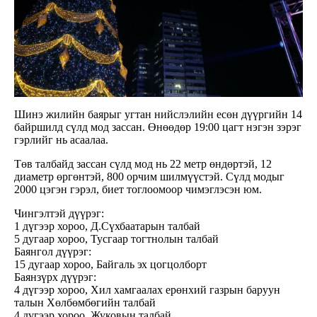
Шинэ жилийн баярыг угтан нийслэлийн есөн дүүргийн 14
байршилд сүлд мод зассан. Өнөөдөр 19:00 цагт нэгэн зэрэг
гэрлийг нь асаалаа.
Төв талбайд зассан сүлд мод нь 22 метр өндөртэй, 12
диаметр өргөнтэй, 800 орчим шилмүүстэй. Сүлд модыг
2000 цэгэн гэрэл, биет тоглоомоор чимэглэсэн юм.
Чингэлтэй дүүрэг:
1 дүгээр хороо, Д.Сүхбаатарын талбай
5 дугаар хороо, Тусгаар тогтнолын талбай
Баянгол дүүрэг:
15 дугаар хороо, Байгаль эх цогцолборт
Баянзүрх дүүрэг:
4 дүгээр хороо, Хил хамгаалах ерөнхий газрын баруун
талын Хөлбөмбөгийн талбай
4 дүгээр хороо, Жуковын талбай