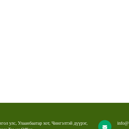
гол улс, Улаанбаатар хот, Чингэлтэй дүүрэг,
info@