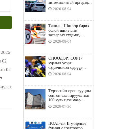
автомашинтай иргэдэд
шатахуун олгоно
2026-08-04
Танилц: Шинээр барих
болон шинэчлэн
засварлах гудамж,
замууд
2026-08-04
2026
ӨНӨӨДӨР: COP17
 02
хурлын үеэрх
сэдэвчилсэн өдрүүд,
ын 02
үзвэр үйлчилгээний
2026-08-04
талаар мэдээлнэ
иулах
Түрээсийн орон сууцны
сонгон шалгаруулалтыг
100 хувь цахимаар
явуулна
2026-07-30
НӨАТ-ын II улирлын
буцаан олголтоосоо