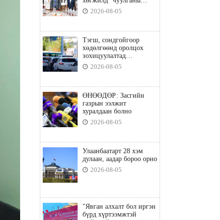
хөгжилд” чуулганы
бэлтгэл ажил, зорилго,
2026-08-05
хүрэх үр дүнгийн талаар
санал солилцлоо
Тэгш, сондгойгоор
хөдөлгөөнд оролцох
зохицуулалтад
хамаарахгүй тээврийн
2026-08-05
хэрэгслүүд
ӨНӨӨДӨР: Засгийн
газрын ээлжит
хуралдаан болно
2026-08-05
Улаанбаатарт 28 хэм
дулаан, аадар бороо орно
2026-08-05
"Явган алхалт бол иргэн
бүрд хүртээмжтэй