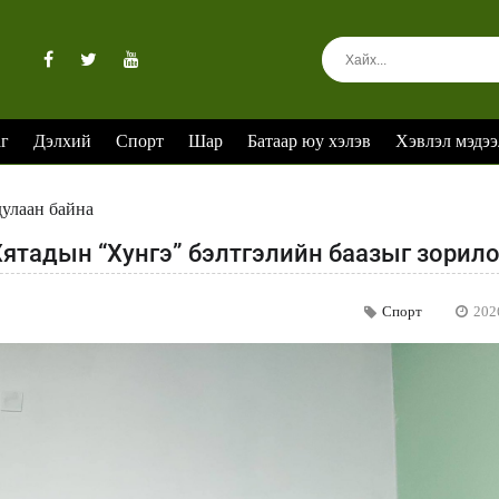
аг
Дэлхий
Спорт
Шар
Батаар юу хэлэв
Хэвлэл мэдээ
дулаан байна
ятадын “Хунгэ” бэлтгэлийн баазыг зорил
Спорт
202