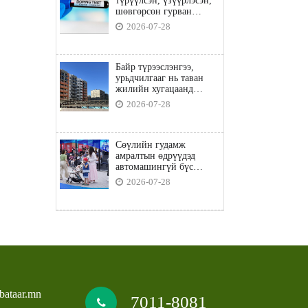
түрүүлсэн, үзүүрлэсэн,
шөвгөрсөн гурван
бөхөөс допинг илэрчээ
2026-07-28
Байр түрээслэнгээ,
урьдчилгааг нь таван
жилийн хугацаанд
төлбөл орон сууцны
2026-07-28
зээлд хамрагдана
Сөүлийн гудамж
амралтын өдрүүдэд
автомашингүй бүс
боллоо
2026-07-28
bataar.mn
7011-8081