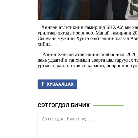
Хөнгөн атлетикийн тамирчид БНХАУ-ын хөнг
урилгаар хятадыг зорилоо. Манай тамирчид 202
Сычуань мужийн Хунгэ бэлтгэлийн баазад Ази
хийнэ.
Азийн Хөнгөн атлетикийн холбооноос 2026 о
дахь удаагийн танхимын аварга шалгаруулах тэ
уртын харайлт, гурвын харайлт, бөөрөнцөг түл
ХУВААЛЦАХ
СЭТГЭГДЭЛ БИЧИХ