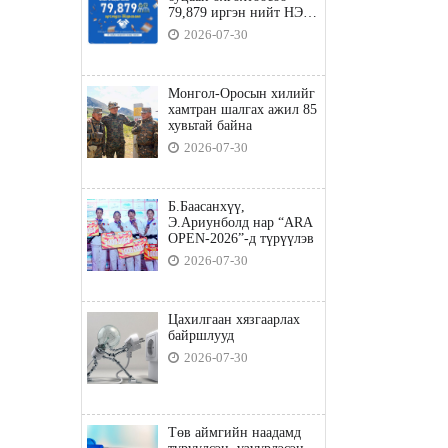
79,879 иргэн нийт НЭГ
ТЭРБУМ төгрөгийн
2026-07-30
татвараа төлөв
Монгол-Оросын хилийг
хамтран шалгах ажил 85
хувьтай байна
2026-07-30
Б.Баасанхүү,
Э.Ариунболд нар “ARA
OPEN-2026”-д түрүүлэв
2026-07-30
Цахилгаан хязгаарлах
байршлууд
2026-07-30
Төв аймгийн наадамд