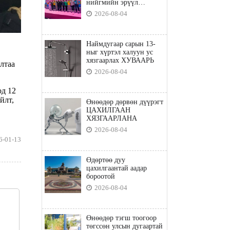
нийгмийн эрүүл
мэндийн бодлого"
2026-08-04
Наймдугаар сарын 13-
ныг хүртэл халуун ус
хязгаарлах ХУВААРЬ
лтаа
2026-08-04
д 12
йлт,
Өнөөдөр дөрвөн дүүрэгт
ЦАХИЛГААН
ХЯЗГААРЛАНА
2026-08-04
6-01-13
Өдөртөө дуу
цахилгаантай аадар
бороотой
2026-08-04
Өнөөдөр тэгш тоогоор
төгссөн улсын дугаартай