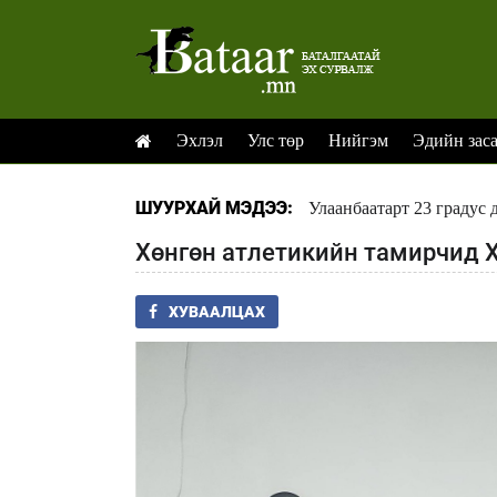
Эхлэл
Улс төр
Нийгэм
Эдийн зас
ШУУРХАЙ МЭДЭЭ:
Улаанбаатарт 23 градус 
Хөнгөн атлетикийн тамирчид Х
ХУВААЛЦАХ