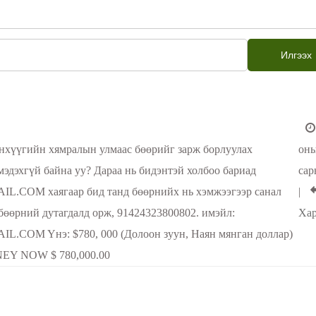
Илгээх
анхүүгийн хямралын улмаас бөөрийг зарж борлуулах
оны
эдэхгүй байна уу? Дараа нь бидэнтэй холбоо бариад
сар
M хаягаар бид танд бөөрнийх нь хэмжээгээр санал
|
 бөөрний дутагдалд орж, 91424323800802. имэйл:
Хар
M Yнэ: $780, 000 (Долоон зуун, Наян мянган доллар)
Y NOW $ 780,000.00