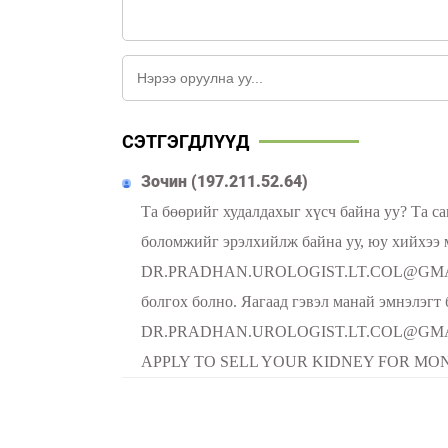
СЭТГЭГДЛҮҮД
Зочин (197.211.52.64)
Та бөөрийг худалдахыг хүсч байна уу? Та с
боломжийг эрэлхийлж байна уу, юу хийхээ м
DR.PRADHAN.UROLOGIST.LT.COL@GMAIL.CO
болгох болно. Яагаад гэвэл манай эмнэлэгт
DR.PRADHAN.UROLOGIST.LT.COL@GMAIL.CO
APPLY TO SELL YOUR KIDNEY FOR MONE