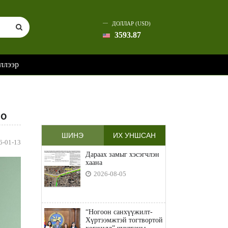
ДОЛЛАР (USD)
3593.87
ллээр
оо
ШИНЭ
ИХ УНШСАН
6-01-13
Дараах замыг хэсэгчлэн
хаана
2026-08-05
“Ногоон санхүүжилт-
Хүртээмжтэй тогтвортой