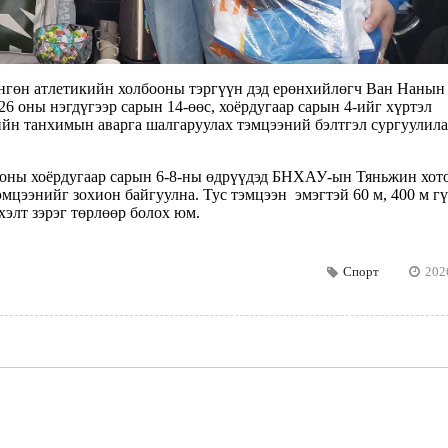
өн атлетикийн холбооны тэргүүн дэд ерөнхийлөгч Ван Нанын
6 оны нэгдүгээр сарын 14-өөс, хоёрдугаар сарын 4-ийг хүртэл
йн танхимын аварга шалгаруулах тэмцээний бэлтгэл сургуулила
ны хоёрдугаар сарын 6-8-ны өдрүүдэд БНХАУ-ын Тяньжин хото
мцээнийг зохион байгуулна. Тус тэмцээн эмэгтэй 60 м, 400 м гү
хэлт зэрэг төрлөөр болох юм.
Спорт
202