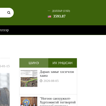
ДОЛЛАР (USD)
3593.87
ллээр
ШИНЭ
ИХ УНШСАН
6-01-15
Дараах замыг хэсэгчлэн
хаана
2026-08-05
“Ногоон санхүүжилт-
Хүртээмжтэй тогтвортой