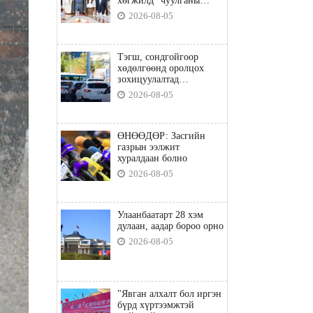
хөгжилд” чуулганы
бэлтгэл ажил, зорилго,
2026-08-05
хүрэх үр дүнгийн талаар
санал солилцлоо
Тэгш, сондгойгоор
хөдөлгөөнд оролцох
зохицуулалтад
хамаарахгүй тээврийн
2026-08-05
хэрэгслүүд
ӨНӨӨДӨР: Засгийн
газрын ээлжит
хуралдаан болно
2026-08-05
Улаанбаатарт 28 хэм
дулаан, аадар бороо орно
2026-08-05
"Явган алхалт бол иргэн
бүрд хүртээмжтэй