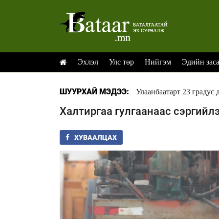
Эхлэл
Улс төр
Нийгэм
Эдийн зас
ШУУРХАЙ МЭДЭЭ:
Улаанбаатарт 23 градус 
Халтиргаа гулгаанаас сэргий
ХУВААЛЦАХ