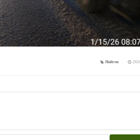
Нийгэм
202