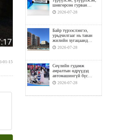
түрүүлсэн, үзүүрлэсэн,
шөвгөрсөн гурван
бөхөөс допинг илэрчээ
2026-07-28
Байр түрээслэнгээ,
урьдчилгааг нь таван
жилийн хугацаанд
төлбөл орон сууцны
2026-07-28
зээлд хамрагдана
6-01-15
Сөүлийн гудамж
амралтын өдрүүдэд
автомашингүй бүс
боллоо
2026-07-28