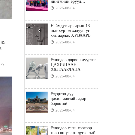
нийгмийн эрүүл
мэндийн бодлого"
2026-08-04
Наймдугаар сарын 13-
ныг хүртэл халуун ус
хязгаарлах ХУВААРЬ
 45
2026-08-04
а.
Өнөөдөр дөрвөн дүүрэгт
с,
ЦАХИЛГААН
ХЯЗГААРЛАНА
2026-08-04
Өдөртөө дуу
цахилгаантай аадар
бороотой
2026-08-04
Өнөөдөр тэгш тоогоор
төгссөн улсын дугаартай