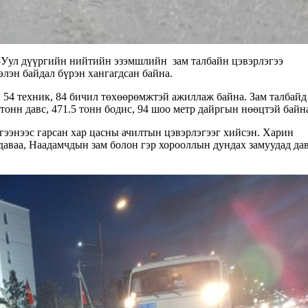
-Уул дүүргийн нийтийн эзэмшлийн зам талбайн цэвэрлэгээ
элэн байдал бүрэн хангагдсан байна.
, 54 техник, 84 бичил төхөөрөмжтэй ажиллаж байна. Зам талбайд
 тонн давс, 471.5 тонн бодис, 94 шоо метр дайргын нөөцтэй байн
лэгээнээс гарсан хар цасны ачилтын цэвэрлэгээг хийсэн. Харин
ваа, Наадамчдын зам болон гэр хорооллын дундах замуудад дав