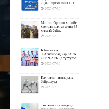
79,879 иргэн нийт НЭГ
ТЭРБУМ төгрөгийн
2026-07-30
татвараа төлөв
Монгол-Оросын хилийг
хамтран шалгах ажил 85
хувьтай байна
2026-07-30
Б.Баасанхүү,
Э.Ариунболд нар “ARA
OPEN-2026”-д түрүүлэв
2026-07-30
Цахилгаан хязгаарлах
байршлууд
2026-07-30
Төв аймгийн наадамд