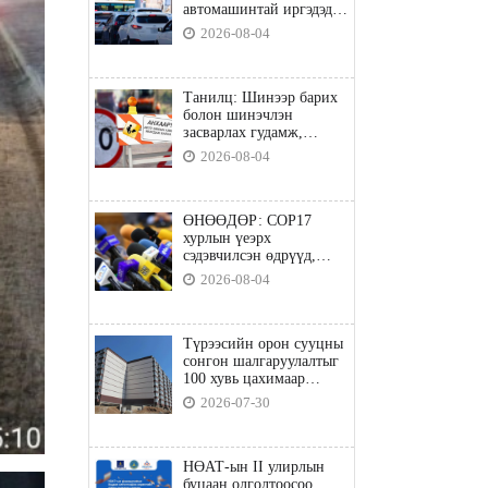
автомашинтай иргэдэд
шатахуун олгоно
2026-08-04
Танилц: Шинээр барих
болон шинэчлэн
засварлах гудамж,
замууд
2026-08-04
ӨНӨӨДӨР: COP17
хурлын үеэрх
сэдэвчилсэн өдрүүд,
үзвэр үйлчилгээний
2026-08-04
талаар мэдээлнэ
Түрээсийн орон сууцны
сонгон шалгаруулалтыг
100 хувь цахимаар
явуулна
2026-07-30
НӨАТ-ын II улирлын
буцаан олголтоосоо