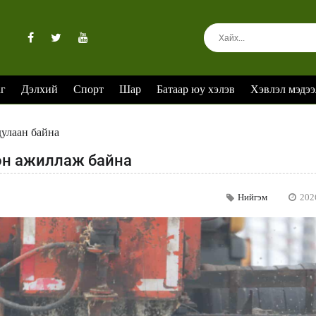
аг
Дэлхий
Спорт
Шар
Батаар юу хэлэв
Хэвлэл мэдээ
дулаан байна
лэн ажиллаж байна
Нийгэм
202