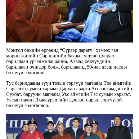
Монгол бөхийн өргөөнд “Сүрээр дарагч” хэмээх гал
морин жилийн Сар шинийн баярыг угтсан цуврал
барилдаан үргэлжилж байна. Ахмад бөхчүүдийн
барилдаан өчигдөр болж, барилдаанд 50-иас дээш насны
бөхчүүд зодоглов.
Тус барилдааны зүүн талын тэргүүн магнайд Төв аймгийн
Сэргэлэн сумын харьяат Дархан аварга Агваансамдангийн
Сүхбат, барууны магнайд Увс аймгийн Тэс сумын харьяат,
Улсын начин Лхаасүрэнгийн Цэвээн нарын тэргүүтэй
бөхчүүд зодоглолоо.