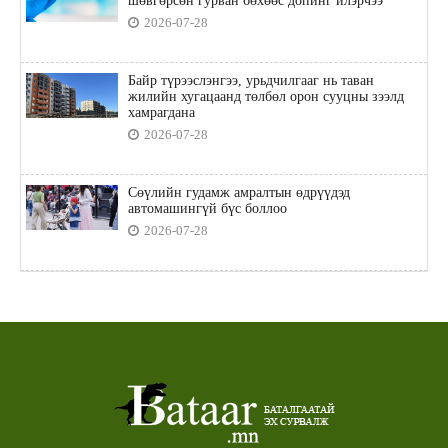
шөвгөрсөн гурван бөхөөс допинг илэрчээ
2026-07-28
Байр түрээслэнгээ, урьдчилгааг нь таван
жилийн хугацаанд төлбөл орон сууцны зээлд
хамрагдана
2026-07-28
Сөүлийн гудамж амралтын өдрүүдэд
автомашингүй бүс боллоо
2026-07-28