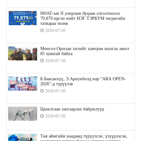
НӨАТ-ын II улирлын буцаан олголтоосоо
79,879 иргэн нийт НЭГ ТЭРБУМ төгрөгийн
татвараа төлөв
2026-07-30
Монгол-Оросын хилийг хамтран шалгах ажил
85 хувьтай байна
2026-07-30
Б.Баасанхүү, Э.Ариунболд нар “ARA OPEN-
2026”-д түрүүлэв
2026-07-30
Цахилгаан хязгаарлах байршлууд
2026-07-30
Төв аймгийн наадамд түрүүлсэн, үзүүрлэсэн,