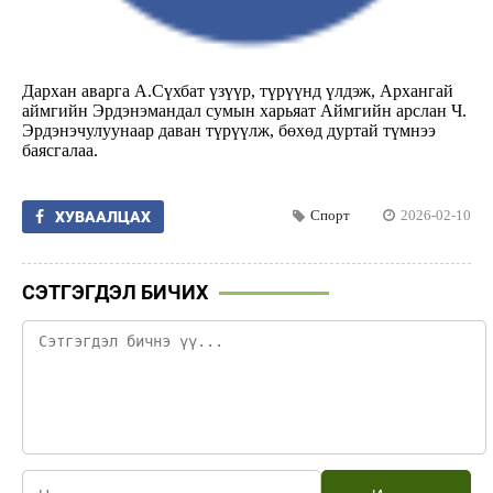
Дархан аварга А.Сүхбат үзүүр, түрүүнд үлдэж, Архангай
аймгийн Эрдэнэмандал сумын харьяат Аймгийн арслан Ч.
Эрдэнэчулуунаар даван түрүүлж, бөхөд дуртай түмнээ
баясгалаа.
Спорт
2026-02-10
ХУВААЛЦАХ
СЭТГЭГДЭЛ БИЧИХ