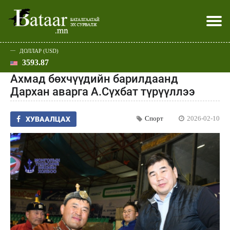
ДОЛЛАР (USD)
3593.87
Хэвлэл мэдээллээр
Батаар юу хэлэв
Эдийн засаг
Нийгэм
Дэлхий
Улс төр
Спорт
Эхлэл
Шар
Ахмад бөхчүүдийн барилдаанд
Дархан аварга А.Сүхбат түрүүллээ
Спорт
2026-02-10
ХУВААЛЦАХ