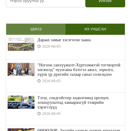
Илгээх
ШИНЭ
ИХ УНШСАН
Дараах замыг хэсэгчлэн хаана
2026-08-05
“Ногоон санхүүжилт-Хүртээмжтэй тогтвортой
хөгжилд” чуулганы бэлтгэл ажил, зорилго,
хүрэх үр дүнгийн талаар санал солилцлоо
2026-08-05
Тэгш, сондгойгоор хөдөлгөөнд оролцох
зохицуулалтад хамаарахгүй тээврийн
хэрэгслүүд
2026-08-05
ӨНӨӨДӨР: Засгийн газрын ээлжит хуралдаан