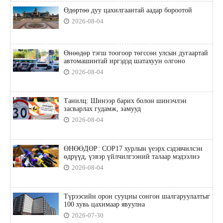
Өдөртөө дуу цахилгаантай аадар бороотой
2026-08-04
Өнөөдөр тэгш тоогоор төгссөн улсын дугаартай
автомашинтай иргэдэд шатахуун олгоно
2026-08-04
Танилц: Шинээр барих болон шинэчлэн
засварлах гудамж, замууд
2026-08-04
ӨНӨӨДӨР: COP17 хурлын үеэрх сэдэвчилсэн
өдрүүд, үзвэр үйлчилгээний талаар мэдээлнэ
2026-08-04
Түрээсийн орон сууцны сонгон шалгаруулалтыг
100 хувь цахимаар явуулна
2026-07-30