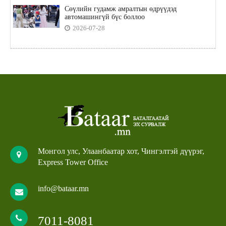
Сөүлийн гудамж амралтын өдрүүдэд
автомашингүй бүс боллоо
2026-07-28
Монгол улс, Улаанбаатар хот, Чингэлтэй дүүрэг,
Express Tower Office
info@bataar.mn
7011-8081