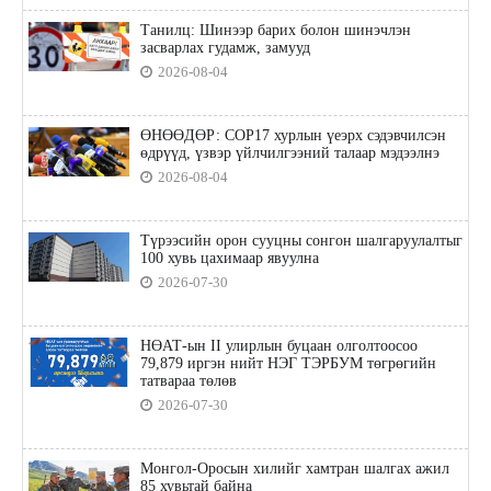
Танилц: Шинээр барих болон шинэчлэн
засварлах гудамж, замууд
2026-08-04
ӨНӨӨДӨР: COP17 хурлын үеэрх сэдэвчилсэн
өдрүүд, үзвэр үйлчилгээний талаар мэдээлнэ
2026-08-04
Түрээсийн орон сууцны сонгон шалгаруулалтыг
100 хувь цахимаар явуулна
2026-07-30
НӨАТ-ын II улирлын буцаан олголтоосоо
79,879 иргэн нийт НЭГ ТЭРБУМ төгрөгийн
татвараа төлөв
2026-07-30
Монгол-Оросын хилийг хамтран шалгах ажил
85 хувьтай байна