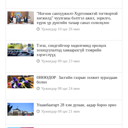
“Ногоон санхүүжилт-Хүртээмжтэй тогтвортой
хөгжилд” чуулганы бэлтгэл ажил, зорилго,
хүрэх үр дүнгийн талаар санал солилцлоо
Уржигдар 10 цаг 26 мин
Тэгш, сондгойгоор хөдөлгөөнд оролцох
зохицуулалтад хамаарахгүй тээврийн
хэрэгслүүд
Уржигдар 09 цаг 23 мин
ӨНӨӨДӨР: Засгийн газрын ээлжит хуралдаан
болно
Уржигдар 08 цаг 24 мин
Улаанбаатарт 28 хэм дулаан, аадар бороо орно
Уржигдар 08 цаг 21 мин