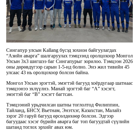
Сингапур улсын Kallang бүсэд зохион байгуулагдах
“Азийн аварга” шалгаруулах тэмцээнд оролцохоор Монгол
Улсын 3x3 шигшээ баг Сингапурыг зорилоо. Тэмцээн 2026
оны дөрөвдүгээр сарын 1-5-нд болно. Энэ жил тивийн 45
улсаас 43 нь оролцохоор болсон байна.
Монгол Улсын эрэгтэй, эмэгтэй багууд хоёрдугаар шатнаас
тэмцээнээ эхлүүлнэ. Манай эрэгтэй баг “А” хэсэгт,
эмэгтэй баг “В” хэсэгт багтсан.
Тэмцээний урьдчилсан шатны тоглолтод Филиппин,
Тайланд, БНСУ, Вьетнам, Энэтхэг, Казахстан, Малайз
зэрэг 20 гаруй багууд өрсөлдөхөөр болсон. Эдгээр
багуудаас хэсэг бүрийн аварга баг топ багуудтай сүүлийн
шатанд тоглох эрхийг авах юм.