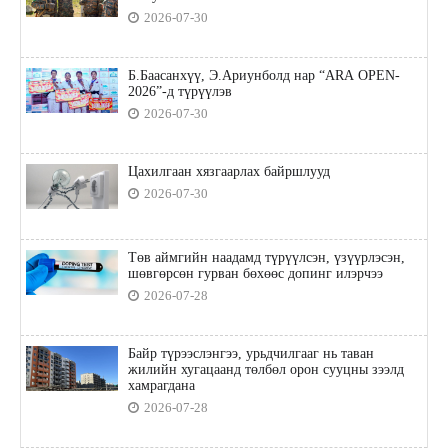
2026-07-30
Б.Баасанхүү, Э.Ариунболд нар “ARA OPEN-
2026”-д түрүүлэв
2026-07-30
Цахилгаан хязгаарлах байршлууд
2026-07-30
Төв аймгийн наадамд түрүүлсэн, үзүүрлэсэн,
шөвгөрсөн гурван бөхөөс допинг илэрчээ
2026-07-28
Байр түрээслэнгээ, урьдчилгааг нь таван
жилийн хугацаанд төлбөл орон сууцны зээлд
хамрагдана
2026-07-28