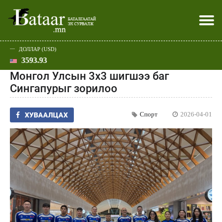
ДОЛЛАР (USD)
3593.93
Хэвлэл мэдээллээр
Батаар юу хэлэв
Эдийн засаг
Нийгэм
Дэлхий
Улс төр
Спорт
Эхлэл
Шар
Монгол Улсын 3x3 шигшээ баг
Сингапурыг зорилоо
Спорт
2026-04-01
ХУВААЛЦАХ