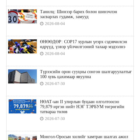
Танилц: Шинээр барих болон шинэчлэн
засварлах гудамж, замууд
2026-08-04
ӨНӨӨДӨР: COP17 хурлын үеэрх сэдэвчилсэн
өдрүүд, үзвэр үйлчилгээний талаар мэдээлнэ
2026-08-04
Түрээсийн орон сууцны сонгон шалгаруулалтыг
100 хувь цахимаар явуулна
2026-07-30
НӨАТ-ын II улирлын буцаан олголтоосоо
79,879 иргэн нийт НЭГ ТЭРБУМ төгрөгийн
татвараа төлөв
2026-07-30
Монгол-Оросын хилийг хамтран шалгах ажил