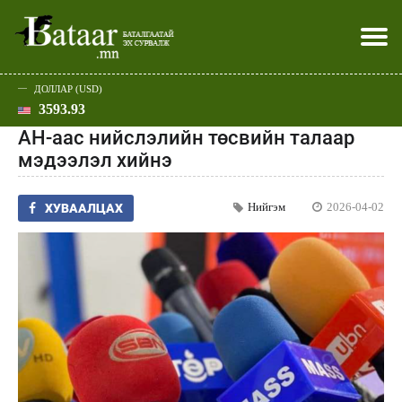
ДОЛЛАР (USD)
3593.93
Хэвлэл мэдээллээр
Батаар юу хэлэв
Эдийн засаг
Нийгэм
Дэлхий
Улс төр
Спорт
Эхлэл
Шар
АН-аас нийслэлийн төсвийн талаар
мэдээлэл хийнэ
Нийгэм
2026-04-02
ХУВААЛЦАХ