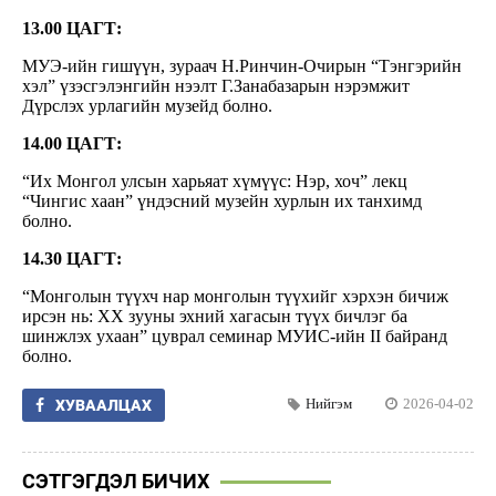
13.00 ЦАГТ:
МУЭ-ийн гишүүн, зураач Н.Ринчин-Очирын “Тэнгэрийн
хэл” үзэсгэлэнгийн нээлт Г.Занабазарын нэрэмжит
Дүрслэх урлагийн музейд болно.
14.00 ЦАГТ:
“Их Монгол улсын харьяат хүмүүс: Нэр, хоч” лекц
“Чингис хаан” үндэсний музейн хурлын их танхимд
болно.
14.30 ЦАГТ:
“Монголын түүхч нар монголын түүхийг хэрхэн бичиж
ирсэн нь: XX зууны эхний хагасын түүх бичлэг ба
шинжлэх ухаан” цуврал семинар МУИС-ийн II байранд
болно.
Нийгэм
2026-04-02
ХУВААЛЦАХ
СЭТГЭГДЭЛ БИЧИХ