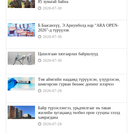
85 хувьтай байна
2026-07-30
Б.Баасанхүү, Э.Ариунболд нар “ARA OPEN-
2026”-д түрүүлэв
2026-07-30
Цахилгаан хязгаарлах байршлууд
2026-07-30
Төв аймгийн наадамд түрүүлсэн, үзүүрлэсэн,
шөвгөрсөн гурван бөхөөс допинг илэрчээ
2026-07-28
Байр түрээслэнгээ, урьдчилгааг нь таван
жилийн хугацаанд төлбөл орон сууцны зээлд
хамрагдана
2026-07-28