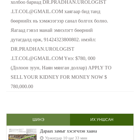
холбоо бариад DR.PRADHAN.UROLOGIST
.LT.COL@GMAIL.COM хаягаар бид танд
бөөрнийх нь хэмжээгээр санал болгох болно.
Яагаад гэвэл манай эмнэлэгт бөөрний
дутагдалд орж, 91424323800802. имэйл:
DR.PRADHAN.UROLOGIST
.LT.COL@GMAIL.COM Yнэ: $780, 000
(Долоон зуун, Наян мянган доллар) APPLY TO
SELL YOUR KIDNEY FOR MONEY NOW $
780,000.00
ШИНЭ
ИХ УНШСАН
Дараах замыг хэсэгчлэн хаана
Уржигдар 10 цаг 33 мин