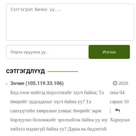
Илгээх
СЭТГЭГДЛҮҮД
Зочин (105.119.33.106)
2026
Бид олон нийтэд мэдээлэхийг хүсч байна; Та
оны 04
бөөрийг худалдахыг хүсч байна уу? Та
сарын 10
санхүүгийн хямралын улмаас бөөрийг зарж
|
борлуулах боломжийг эрэлхийлж байна уу, юу
Хариулах
хийхээ мэдэхгүй байна уу? Дараа нь бидэнтэй