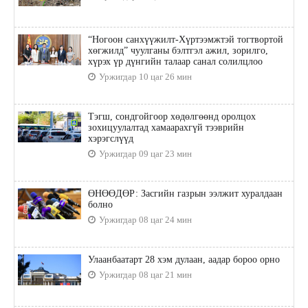
“Ногоон санхүүжилт-Хүртээмжтэй тогтвортой
хөгжилд” чуулганы бэлтгэл ажил, зорилго,
хүрэх үр дүнгийн талаар санал солилцлоо
Уржигдар 10 цаг 26 мин
Тэгш, сондгойгоор хөдөлгөөнд оролцох
зохицуулалтад хамаарахгүй тээврийн
хэрэгслүүд
Уржигдар 09 цаг 23 мин
ӨНӨӨДӨР: Засгийн газрын ээлжит хуралдаан
болно
Уржигдар 08 цаг 24 мин
Улаанбаатарт 28 хэм дулаан, аадар бороо орно
Уржигдар 08 цаг 21 мин