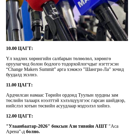
10.00 ЦАГТ:
Үл хөдлөх хөрөнгийн салбарын төлөөлөл, хөрөнгө
оруулагчид болон бодлого тодорхойлогчдыг нэгтгэсэн
“Change Makers Summit” арга хэмжээ "Шангри-Ла" зочид
буудалд эхэлнэ.
11.00 ЦАГТ:
Ардчилсан намаас Төрийн ордонд Туулын хурдны зам
төслийн талаарх нээлттэй хэлэлцүүлгээс гарсан шийдвэр,
нийслэл хотын төсвийн асуудлаар мэдээлэл хийнэ.
12.00 ЦАГТ:
"Улаанбаатар-2026" боксын Ази тивийн АШТ
"Аса
Арена"-д
болно.