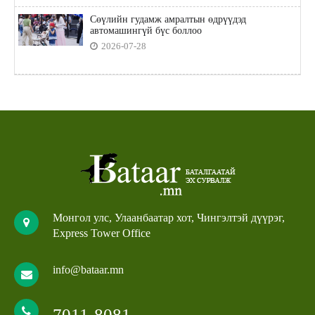
Сөүлийн гудамж амралтын өдрүүдэд
автомашингүй бүс боллоо
2026-07-28
Монгол улс, Улаанбаатар хот, Чингэлтэй дүүрэг,
Express Tower Office
info@bataar.mn
7011-8081