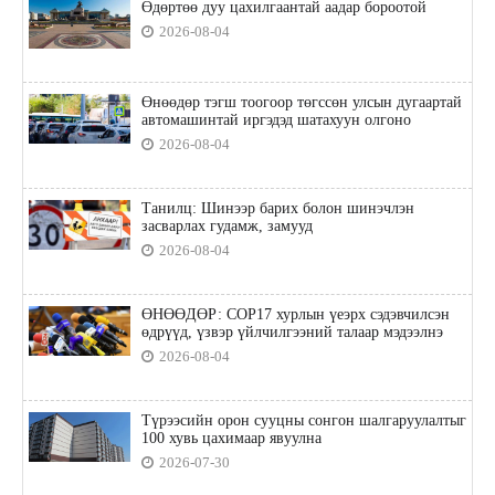
Өдөртөө дуу цахилгаантай аадар бороотой
2026-08-04
Өнөөдөр тэгш тоогоор төгссөн улсын дугаартай
автомашинтай иргэдэд шатахуун олгоно
2026-08-04
Танилц: Шинээр барих болон шинэчлэн
засварлах гудамж, замууд
2026-08-04
ӨНӨӨДӨР: COP17 хурлын үеэрх сэдэвчилсэн
өдрүүд, үзвэр үйлчилгээний талаар мэдээлнэ
2026-08-04
Түрээсийн орон сууцны сонгон шалгаруулалтыг
100 хувь цахимаар явуулна
2026-07-30