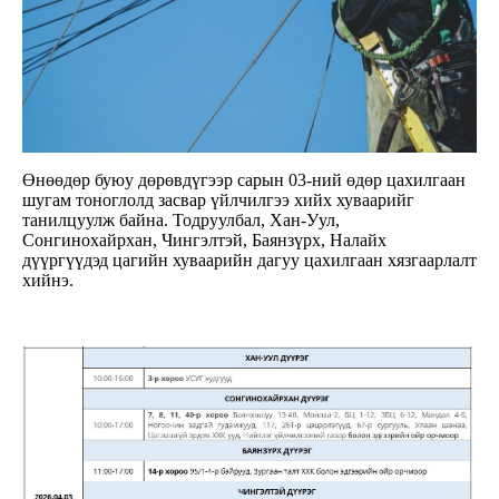
Өнөөдөр буюу дөрөвдүгээр сарын 03-ний өдөр цахилгаан
шугам тоноглолд засвар үйлчилгээ хийх хуваарийг
танилцуулж байна. Тодруулбал, Хан-Уул,
Сонгинохайрхан, Чингэлтэй, Баянзүрх, Налайх
дүүргүүдэд цагийн хуваарийн дагуу цахилгаан хязгаарлалт
хийнэ.