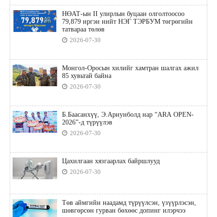
НӨАТ-ын II улирлын буцаан олголтоосоо
79,879 иргэн нийт НЭГ ТЭРБУМ төгрөгийн
татвараа төлөв
2026-07-30
Монгол-Оросын хилийг хамтран шалгах ажил
85 хувьтай байна
2026-07-30
Б.Баасанхүү, Э.Ариунболд нар “ARA OPEN-
2026”-д түрүүлэв
2026-07-30
Цахилгаан хязгаарлах байршлууд
2026-07-30
Төв аймгийн наадамд түрүүлсэн, үзүүрлэсэн,
шөвгөрсөн гурван бөхөөс допинг илэрчээ