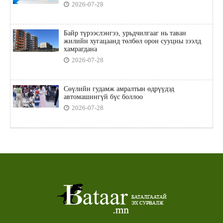
2026-07-28
Байр түрээслэнгээ, урьдчилгааг нь таван
жилийн хугацаанд төлбөл орон сууцны зээлд
хамрагдана
2026-07-28
Сөүлийн гудамж амралтын өдрүүдэд
автомашингүй бүс боллоо
2026-07-28