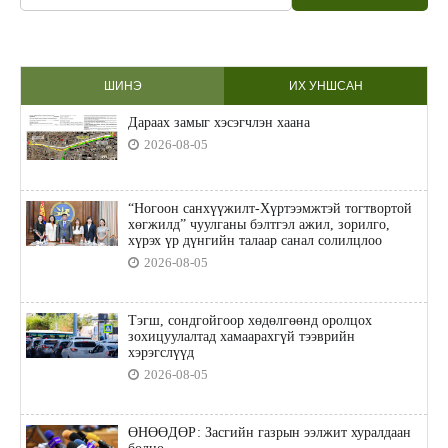
ШИНЭ
ИХ УНШСАН
Дараах замыг хэсэгчлэн хаана
2026-08-05
“Ногоон санхүүжилт-Хүртээмжтэй тогтвортой
хөгжилд” чуулганы бэлтгэл ажил, зорилго,
хүрэх үр дүнгийн талаар санал солилцлоо
2026-08-05
Тэгш, сондгойгоор хөдөлгөөнд оролцох
зохицуулалтад хамаарахгүй тээврийн
хэрэгслүүд
2026-08-05
ӨНӨӨДӨР: Засгийн газрын ээлжит хуралдаан