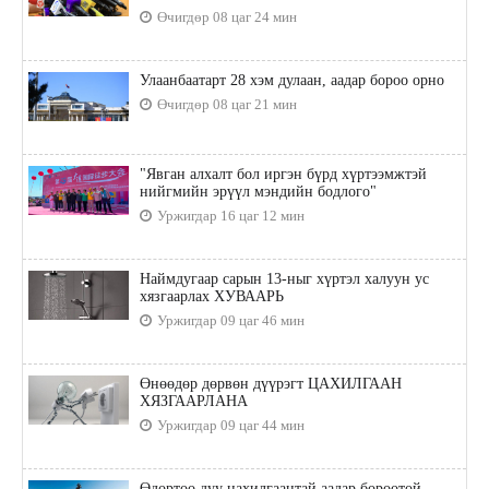
Өчигдөр 08 цаг 24 мин
Улаанбаатарт 28 хэм дулаан, аадар бороо орно
Өчигдөр 08 цаг 21 мин
"Явган алхалт бол иргэн бүрд хүртээмжтэй
нийгмийн эрүүл мэндийн бодлого"
Уржигдар 16 цаг 12 мин
Наймдугаар сарын 13-ныг хүртэл халуун ус
хязгаарлах ХУВААРЬ
Уржигдар 09 цаг 46 мин
Өнөөдөр дөрвөн дүүрэгт ЦАХИЛГААН
ХЯЗГААРЛАНА
Уржигдар 09 цаг 44 мин
Өдөртөө дуу цахилгаантай аадар бороотой