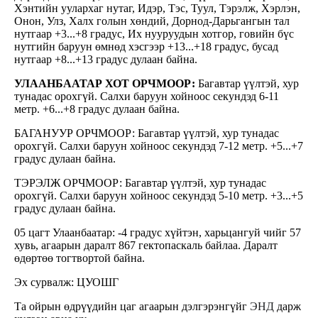
Хэнтийн уулархаг нутаг, Идэр, Тэс, Туул, Тэрэлж, Хэрлэн,
Онон, Улз, Халх голын хөндий, Дорнод-Дарьгангын тал
нутгаар +3...+8 градус, Их нууруудын хотгор, говийн бүс
нутгийн баруун өмнөд хэсгээр +13...+18 градус, бусад
нутгаар +8...+13 градус дулаан байна.
УЛААНБААТАР ХОТ ОРЧМООР:
Багавтар үүлтэй, хур
тунадас орохгүй. Салхи баруун хойноос секундэд 6-11
метр. +6...+8 градус дулаан байна.
БАГАНУУР ОРЧМООР: Багавтар үүлтэй, хур тунадас
орохгүй. Салхи баруун хойноос секундэд 7-12 метр. +5...+7
градус дулаан байна.
ТЭРЭЛЖ ОРЧМООР: Багавтар үүлтэй, хур тунадас
орохгүй. Салхи баруун хойноос секундэд 5-10 метр. +3...+5
градус дулаан байна.
05 цагт Улаанбаатар: -4 градус хүйтэн, харьцангуй чийг 57
хувь, агаарын даралт 867 гектопаскаль байлаа. Даралт
өдөртөө тогтвортой байна.
Эх сурвалж: ЦУОШГ
Та ойрын өдрүүдийн цаг агаарын дэлгэрэнгүйг
ЭНД
дарж