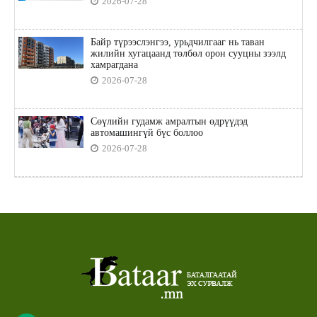
2026-07-28
Байр түрээслэнгээ, урьдчилгааг нь таван
жилийн хугацаанд төлбөл орон сууцны зээлд
хамрагдана
2026-07-28
Сөүлийн гудамж амралтын өдрүүдэд
автомашингүй бүс боллоо
2026-07-28