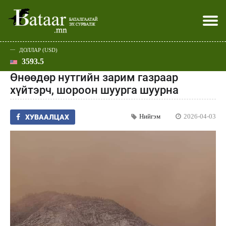
ДОЛЛАР (USD)
3593.5
Хэвлэл мэдээллээр
Батаар юу хэлэв
Эдийн засаг
Нийгэм
Дэлхий
Улс төр
Спорт
Эхлэл
Шар
Өнөөдөр нутгийн зарим газраар
хүйтэрч, шороон шуурга шуурна
Нийгэм
2026-04-03
ХУВААЛЦАХ