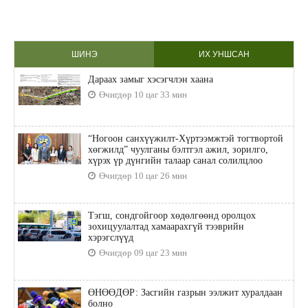
ШИНЭ
ИХ УНШСАН
Дараах замыг хэсэгчлэн хаана
Өчигдөр 10 цаг 33 мин
“Ногоон санхүүжилт-Хүртээмжтэй тогтвортой
хөгжилд” чуулганы бэлтгэл ажил, зорилго,
хүрэх үр дүнгийн талаар санал солилцлоо
Өчигдөр 10 цаг 26 мин
Тэгш, сондгойгоор хөдөлгөөнд оролцох
зохицуулалтад хамаарахгүй тээврийн
хэрэгслүүд
Өчигдөр 09 цаг 23 мин
ӨНӨӨДӨР: Засгийн газрын ээлжит хуралдаан
болно