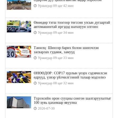
Уржигдар 09 цаг 42 мин
Өнөөдөр тэгш тоогоор төгссөн улсын дугаартай
автомашинтай иргэдэд шатахуун олгоно
Уржигдар 09 цаг 34 мин
Танилц: Шинээр барих болон шинэчлэн
засварлах гудамж, замууд
Уржигдар 09 цаг 33 мин
ӨНӨӨДӨР: COP17 хурлын үеэрх сэдэвчилсэн
өдрүүд, үзвэр үйлчилгээний талаар мэдээлнэ
Уржигдар 08 цаг 32 мин
Түрээсийн орон сууцны сонгон шалгаруулалтыг
100 хувь цахимаар явуулна
2026-07-30