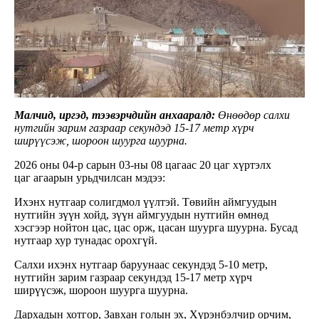
Малчид, иргэд, тээвэрчдийн анхааралд:
Өнөөдөр салхи
нутгийн зарим газраар секундэд 15-17 метр хүрч
ширүүсэж, шороон шуурга шуурна.
2026 оны 04-р сарын 03-ны 08 цагаас 20 цаг хүртэлх
цаг агаарын урьдчилсан мэдээ:
Ихэнх нутгаар солигдмол үүлтэй. Төвийн аймгуудын
нутгийн зүүн хойд, зүүн аймгуудын нутгийн өмнөд
хэсгээр нойтон цас, цас орж, цасан шуурга шуурна. Бусад
нутгаар хур тунадас орохгүй.
Салхи ихэнх нутгаар баруунаас секундэд 5-10 метр,
нутгийн зарим газраар секундэд 15-17 метр хүрч
ширүүсэж, шороон шуурга шуурна.
Дархадын хотгор, Завхан голын эх, Хүрэнбэлчир орчим,