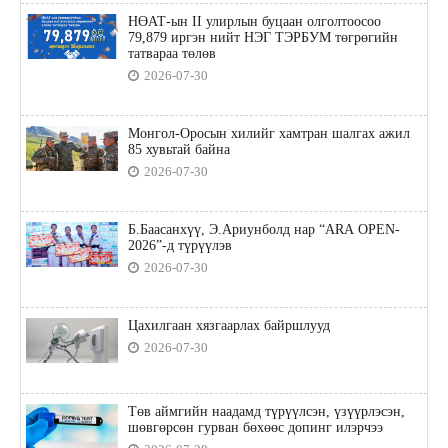
НӨАТ-ын II улирлын буцаан олголтоосоо
79,879 иргэн нийт НЭГ ТЭРБУМ төгрөгийн
татвараа төлөв
2026-07-30
Монгол-Оросын хилийг хамтран шалгах ажил
85 хувьтай байна
2026-07-30
Б.Баасанхүү, Э.Ариунболд нар “ARA OPEN-
2026”-д түрүүлэв
2026-07-30
Цахилгаан хязгаарлах байршлууд
2026-07-30
Төв аймгийн наадамд түрүүлсэн, үзүүрлэсэн,
шөвгөрсөн гурван бөхөөс допинг илэрчээ