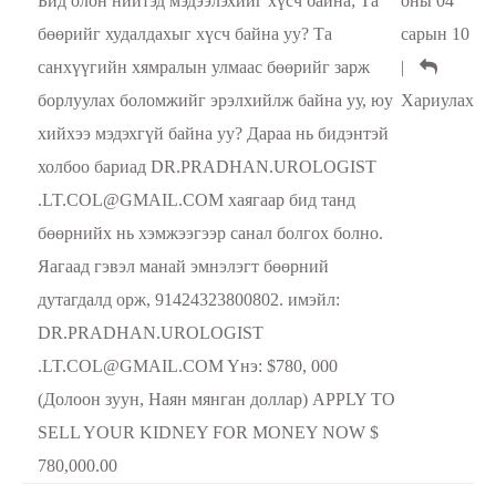
Бид олон нийтэд мэдээлэхийг хүсч байна; Та
оны 04
бөөрийг худалдахыг хүсч байна уу? Та
сарын 10
санхүүгийн хямралын улмаас бөөрийг зарж
|
борлуулах боломжийг эрэлхийлж байна уу, юу
Хариулах
хийхээ мэдэхгүй байна уу? Дараа нь бидэнтэй
холбоо бариад DR.PRADHAN.UROLOGIST
.LT.COL@GMAIL.COM хаягаар бид танд
бөөрнийх нь хэмжээгээр санал болгох болно.
Яагаад гэвэл манай эмнэлэгт бөөрний
дутагдалд орж, 91424323800802. имэйл:
DR.PRADHAN.UROLOGIST
.LT.COL@GMAIL.COM Yнэ: $780, 000
(Долоон зуун, Наян мянган доллар) APPLY TO
SELL YOUR KIDNEY FOR MONEY NOW $
780,000.00