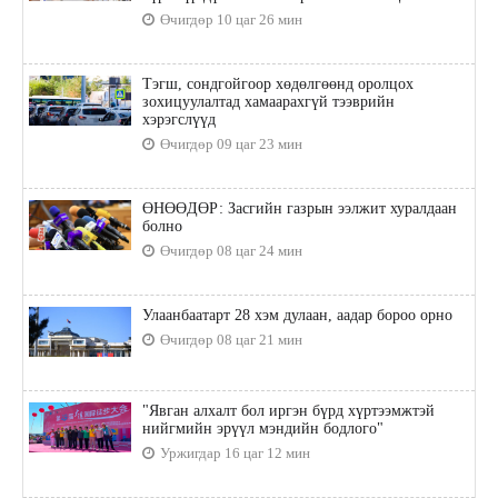
Өчигдөр 10 цаг 26 мин
Тэгш, сондгойгоор хөдөлгөөнд оролцох
зохицуулалтад хамаарахгүй тээврийн
хэрэгслүүд
Өчигдөр 09 цаг 23 мин
ӨНӨӨДӨР: Засгийн газрын ээлжит хуралдаан
болно
Өчигдөр 08 цаг 24 мин
Улаанбаатарт 28 хэм дулаан, аадар бороо орно
Өчигдөр 08 цаг 21 мин
"Явган алхалт бол иргэн бүрд хүртээмжтэй
нийгмийн эрүүл мэндийн бодлого"
Уржигдар 16 цаг 12 мин