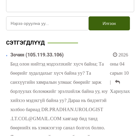
Илгээх
СЭТГЭГДЛҮҮД
Зочин (105.119.33.106)
2026
Бид олон нийтэд мэдээлэхийг хүсч байна; Та
оны 04
бөөрийг худалдахыг хүсч байна уу? Та
сарын 10
санхүүгийн хямралын улмаас бөөрийг зарж
|
борлуулах боломжийг эрэлхийлж байна уу, юу
Хариулах
хийхээ мэдэхгүй байна уу? Дараа нь бидэнтэй
холбоо бариад DR.PRADHAN.UROLOGIST
.LT.COL@GMAIL.COM хаягаар бид танд
бөөрнийх нь хэмжээгээр санал болгох болно.