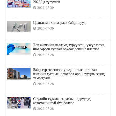
2026”-д түрүүлэв
2026-07-30
Цахилгаан хязгаарлах байршлууд
2026-07-30
Төв аймгийн наадамд түрүүлсэн, үзүүрлэсэн,
шөвгөрсөн гурван бөхөөс допинг илэрчээ
2026-07-28
Байр түрээслэнгээ, урьдчилгааг нь таван
жилийн хугацаанд төлбөл орон сууцны зээлд
хамрагдана
2026-07-28
Сөүлийн гудамж амралтын өдрүүдэд
автомашингүй бүс боллоо
2026-07-28