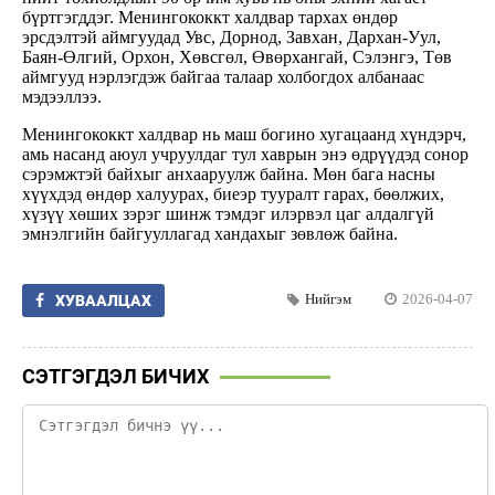
бүртгэгддэг. Менингококкт халдвар тархах өндөр
эрсдэлтэй аймгуудад Увс, Дорнод, Завхан, Дархан-Уул,
Баян-Өлгий, Орхон, Хөвсгөл, Өвөрхангай, Сэлэнгэ, Төв
аймгууд нэрлэгдэж байгаа талаар холбогдох албанаас
мэдээллээ.
Менингококкт халдвар нь маш богино хугацаанд хүндэрч,
амь насанд аюул учруулдаг тул хаврын энэ өдрүүдэд сонор
сэрэмжтэй байхыг анхааруулж байна. Мөн бага насны
хүүхдэд өндөр халуурах, биеэр тууралт гарах, бөөлжих,
хүзүү хөших зэрэг шинж тэмдэг илэрвэл цаг алдалгүй
эмнэлгийн байгууллагад хандахыг зөвлөж байна.
Нийгэм
2026-04-07
ХУВААЛЦАХ
СЭТГЭГДЭЛ БИЧИХ