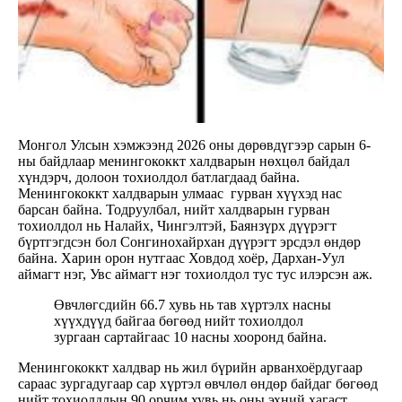
Монгол Улсын хэмжээнд 2026 оны дөрөвдүгээр сарын 6-
ны байдлаар менингококкт халдварын нөхцөл байдал
хүндэрч, долоон тохиолдол батлагдаад байна.
Менингококкт халдварын улмаас гурван хүүхэд нас
барсан байна. Тодруулбал, нийт халдварын гурван
тохиолдол нь Налайх, Чингэлтэй, Баянзүрх дүүрэгт
бүртгэгдсэн бол Сонгинохайрхан дүүрэгт эрсдэл өндөр
байна. Харин орон нутгаас Ховдод хоёр, Дархан-Уул
аймагт нэг, Увс аймагт нэг тохиолдол тус тус илэрсэн аж.
Өвчлөгсдийн 66.7 хувь нь тав хүртэлх насны
хүүхдүүд байгаа бөгөөд нийт тохиолдол
зургаан сартайгаас 10 насны хооронд байна.
Менингококкт халдвар нь жил бүрийн арванхоёрдугаар
сараас зургадугаар сар хүртэл өвчлөл өндөр байдаг бөгөөд
нийт тохиолдлын 90 орчим хувь нь оны эхний хагаст