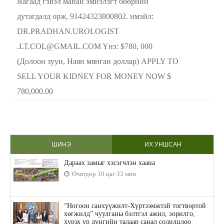
Яагаад гэвэл манай эмнэлэгт бөөрний
дутагдалд орж, 91424323800802. имэйл:
DR.PRADHAN.UROLOGIST
.LT.COL@GMAIL.COM Yнэ: $780, 000
(Долоон зуун, Наян мянган доллар) APPLY TO
SELL YOUR KIDNEY FOR MONEY NOW $
780,000.00
ШИНЭ
ИХ УНШСАН
Дараах замыг хэсэгчлэн хаана
Өчигдөр 10 цаг 33 мин
“Ногоон санхүүжилт-Хүртээмжтэй тогтвортой
хөгжилд” чуулганы бэлтгэл ажил, зорилго,
хүрэх үр дүнгийн талаар санал солилцлоо