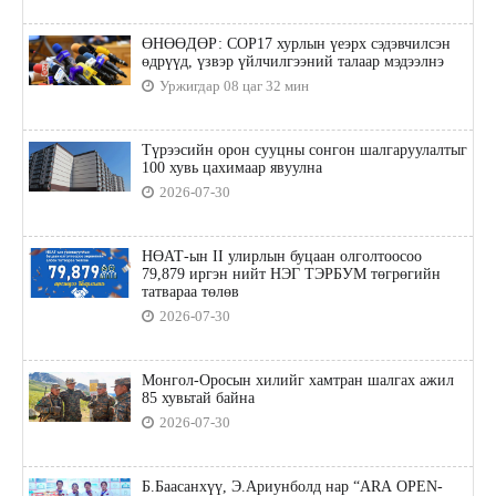
ӨНӨӨДӨР: COP17 хурлын үеэрх сэдэвчилсэн
өдрүүд, үзвэр үйлчилгээний талаар мэдээлнэ
Уржигдар 08 цаг 32 мин
Түрээсийн орон сууцны сонгон шалгаруулалтыг
100 хувь цахимаар явуулна
2026-07-30
НӨАТ-ын II улирлын буцаан олголтоосоо
79,879 иргэн нийт НЭГ ТЭРБУМ төгрөгийн
татвараа төлөв
2026-07-30
Монгол-Оросын хилийг хамтран шалгах ажил
85 хувьтай байна
2026-07-30
Б.Баасанхүү, Э.Ариунболд нар “ARA OPEN-