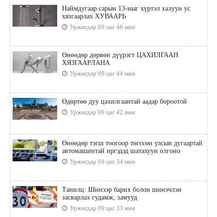
Наймдугаар сарын 13-ныг хүртэл халуун ус
хязгаарлах ХУВААРЬ
Уржигдар 09 цаг 46 мин
Өнөөдөр дөрвөн дүүрэгт ЦАХИЛГААН
ХЯЗГААРЛАНА
Уржигдар 09 цаг 44 мин
Өдөртөө дуу цахилгаантай аадар бороотой
Уржигдар 09 цаг 42 мин
Өнөөдөр тэгш тоогоор төгссөн улсын дугаартай
автомашинтай иргэдэд шатахуун олгоно
Уржигдар 09 цаг 34 мин
Танилц: Шинээр барих болон шинэчлэн
засварлах гудамж, замууд
Уржигдар 09 цаг 33 мин