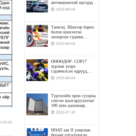
автомашинтай иргэдэд
шатахуун олгоно
2026-08-04
Танилц: Шинээр барих
болон шинэчлэн
засварлах гудамж,
замууд
2026-08-04
ӨНӨӨДӨР: COP17
хурлын үеэрх
сэдэвчилсэн өдрүүд,
үзвэр үйлчилгээний
2026-08-04
талаар мэдээлнэ
Түрээсийн орон сууцны
сонгон шалгаруулалтыг
100 хувь цахимаар
явуулна
2026-07-30
6-05-05
НӨАТ-ын II улирлын
буцаан олголтоосоо