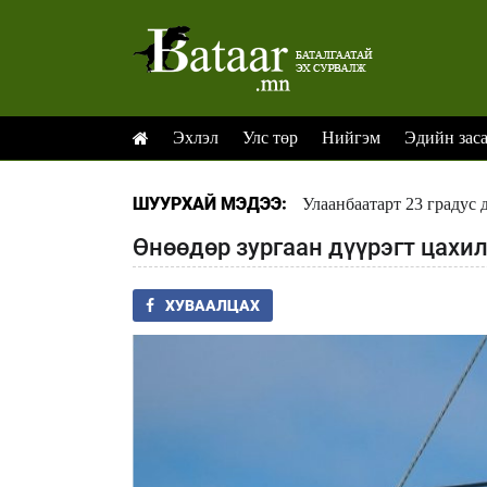
Эхлэл
Улс төр
Нийгэм
Эдийн зас
ШУУРХАЙ МЭДЭЭ:
Улаанбаатарт 23 градус 
Өнөөдөр зургаан дүүрэгт цахи
ХУВААЛЦАХ