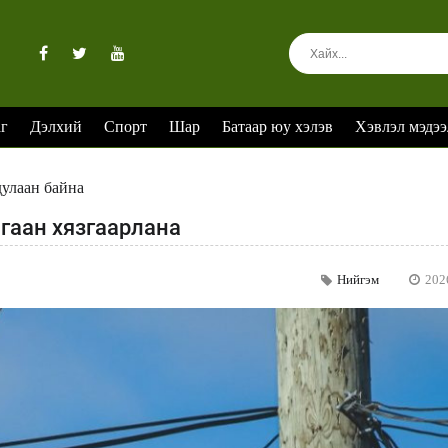
аг
Дэлхий
Спорт
Шар
Батаар юу хэлэв
Хэвлэл мэдээ
дулаан байна
лгаан хязгаарлана
Нийгэм
202