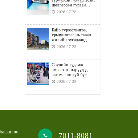
түрүүлсэн, үзүүрлэсэн,
шөвгөрсөн гурван
бөхөөс допинг илэрчээ
2026-07-28
Байр түрээслэнгээ,
урьдчилгааг нь таван
жилийн хугацаанд
төлбөл орон сууцны
2026-07-28
зээлд хамрагдана
Сөүлийн гудамж
амралтын өдрүүдэд
автомашингүй бүс
боллоо
2026-07-28
bataar.mn
7011-8081