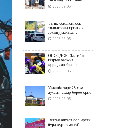
хөгжилд” чуулганы
бэлтгэл ажил, зорилго,
2026-08-05
хүрэх үр дүнгийн талаар
санал солилцлоо
Тэгш, сондгойгоор
хөдөлгөөнд оролцох
зохицуулалтад
хамаарахгүй тээврийн
2026-08-05
хэрэгслүүд
ӨНӨӨДӨР: Засгийн
газрын ээлжит
хуралдаан болно
2026-08-05
Улаанбаатарт 28 хэм
дулаан, аадар бороо орно
2026-08-05
"Явган алхалт бол иргэн
бүрд хүртээмжтэй