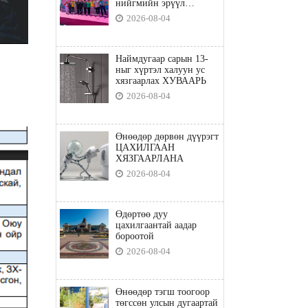
нийгмийн эрүүл
мэндийн бодлого"
2026-08-04
Наймдугаар сарын 13-
ныг хүртэл халуун ус
хязгаарлах ХУВААРЬ
2026-08-04
Өнөөдөр дөрвөн дүүрэгт
ЦАХИЛГААН
ХЯЗГААРЛАНА
2026-08-04
Өдөртөө дуу
цахилгаантай аадар
бороотой
2026-08-04
Өнөөдөр тэгш тоогоор
төгссөн улсын дугаартай