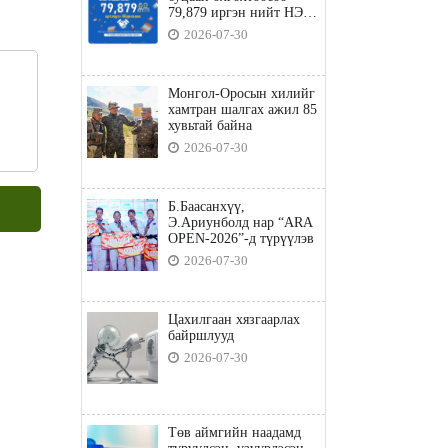
79,879 иргэн нийт НЭГ
ТЭРБУМ төгрөгийн
2026-07-30
татвараа төлөв
Монгол-Оросын хилийг
хамтран шалгах ажил 85
хувьтай байна
2026-07-30
Б.Баасанхүү,
Э.Ариунболд нар “ARA
OPEN-2026”-д түрүүлэв
2026-07-30
Цахилгаан хязгаарлах
байршлууд
2026-07-30
Төв аймгийн наадамд