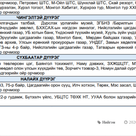
Нийгэм
202