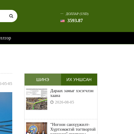
ДОЛЛАР (USD)
3593.87
ллээр
ШИНЭ
ИХ УНШСАН
6-05-05
Дараах замыг хэсэгчлэн
хаана
2026-08-05
“Ногоон санхүүжилт-
Хүртээмжтэй тогтвортой