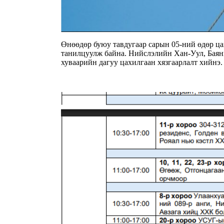
Өнөөдөр буюу тавдугаар сарын 05-ний өдөр ца
танилцуулж байна. Нийслэлийн Хан-Уул, Баянг
хуваарийн дагуу цахилгаан хязгаарлалт хийнэ.