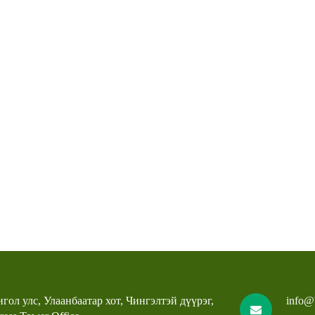
гол улс, Улаанбаатар хот, Чингэлтэй дүүрэг,
info@