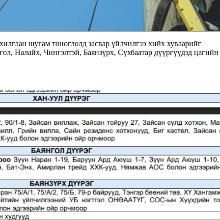
хилгаан шугам тоноглолд засвар үйлчилгээ хийх хуваарийг
ол, Налайх, Чингэлтэй, Баянзүрх, Сүхбаатар дүүргүүдэд цагийн