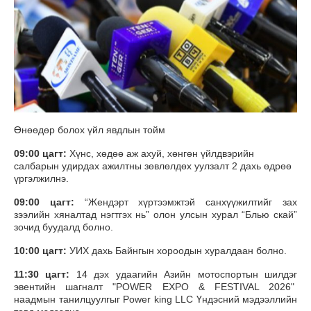
Өнөөдөр болох үйл явдлын тойм
09:00 цагт:
Хүнс, хөдөө аж ахуй, хөнгөн үйлдвэрийн
салбарын удирдах ажилтны зөвлөлдөх уулзалт 2 дахь өдрөө
үргэлжилнэ.
09:00 цагт:
“Жендэрт хүртээмжтэй санхүүжилтийг зах
зээлийн хяналтад нэгтгэх нь” олон улсын хурал “Блью скай”
зочид буудалд болно.
10:00 цагт:
УИХ дахь Байнгын хороодын хуралдаан болно.
11:30 цагт:
14 дэх удаагийн Азийн мотоспортын шилдэг
эвентийн шагналт "POWER EXPO & FESTIVAL 2026"
наадмын танилцуулгыг Power king LLC Үндэсний мэдээллийн