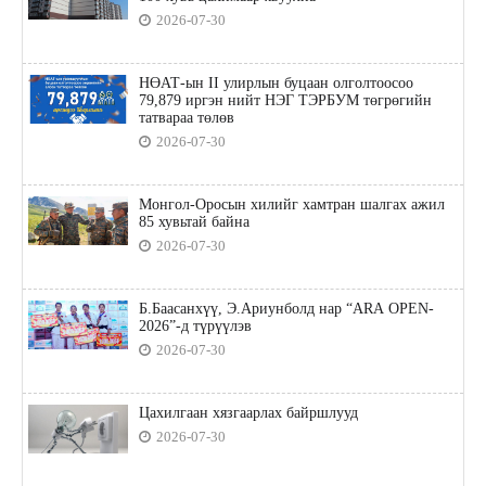
2026-07-30
НӨАТ-ын II улирлын буцаан олголтоосоо
79,879 иргэн нийт НЭГ ТЭРБУМ төгрөгийн
татвараа төлөв
2026-07-30
Монгол-Оросын хилийг хамтран шалгах ажил
85 хувьтай байна
2026-07-30
Б.Баасанхүү, Э.Ариунболд нар “ARA OPEN-
2026”-д түрүүлэв
2026-07-30
Цахилгаан хязгаарлах байршлууд
2026-07-30