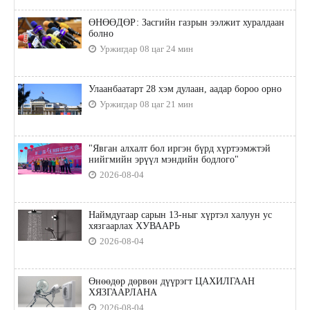
ӨНӨӨДӨР: Засгийн газрын ээлжит хуралдаан
болно
Уржигдар 08 цаг 24 мин
Улаанбаатарт 28 хэм дулаан, аадар бороо орно
Уржигдар 08 цаг 21 мин
"Явган алхалт бол иргэн бүрд хүртээмжтэй
нийгмийн эрүүл мэндийн бодлого"
2026-08-04
Наймдугаар сарын 13-ныг хүртэл халуун ус
хязгаарлах ХУВААРЬ
2026-08-04
Өнөөдөр дөрвөн дүүрэгт ЦАХИЛГААН
ХЯЗГААРЛАНА
2026-08-04