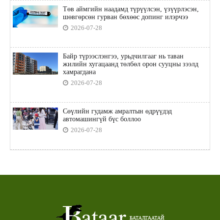
Төв аймгийн наадамд түрүүлсэн, үзүүрлэсэн,
шөвгөрсөн гурван бөхөөс допинг илэрчээ
2026-07-28
Байр түрээслэнгээ, урьдчилгааг нь таван
жилийн хугацаанд төлбөл орон сууцны зээлд
хамрагдана
2026-07-28
Сөүлийн гудамж амралтын өдрүүдэд
автомашингүй бүс боллоо
2026-07-28