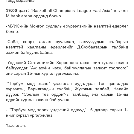
төвд мэдээлнэ.
19:00 цагт:
“Basketball Champions League East Asia” тоглолт
M bank arena ордонд болно.
-МУИС-ийн Монгол судлалын хүрээлэнгийн нээлттэй өдөрлөг
болно.
-Соёл, спорт, аялал жуулчлал, залуучуудын салбарын
нээлттэй хаалганы өдөрлөгийг Д.Сүхбаатарын талбайд
зохион байгуулж байна.
-Үндэсний Статистикийн Хорооноос таван жил тутам зохион
байгуулдаг "Аж ахуйн нэгж, байгууллагын ээлжит тооллого"
энэ сарын 15-ныг хүртэл үргэлжилнэ.
-“Тэрбум мод экспо” үзэсгэлэн худалдааг Төв цэнгэлдэх
хүрээлэн, Барилгачдын талбай, Жуковын талбай, Налайх
дүүрэг, “Соёлын төв ордон”-ы талбайд энэ сарын 15-ны
өдрийг хүртэл зохион байгуулна.
- “Тэрбум мод тарих үндэсний өдрүүд” 6 дугаар сарын 1-
нийг хүртэл үргэлжилнэ.
Үзэсгэлэн: