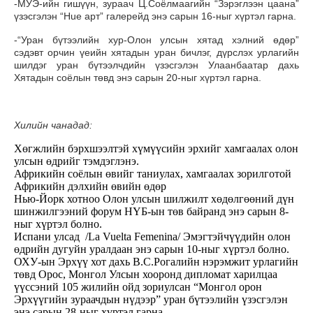
-МУЭ-ийн гишүүн, зураач Ц.Соёлмаагийн “Зэрэглээн цаана”
үзэсгэлэн “Hue арт” галерейд энэ сарын 16-ныг хүртэл гарна.
-“Уран бүтээлийн хур-Олон улсын хятад хэлний өдөр”
сэдэвт орчин үеийн хятадын уран бичлэг, дүрслэх урлагийн
шилдэг уран бүтээлчдийн үзэсгэлэн Улаанбаатар дахь
Хятадын соёлын төвд энэ сарын 20-ныг хүртэл гарна.
Хилийн чанадад:
Хөгжлийн бэрхшээлтэй хүмүүсийн эрхийг хамгаалах олон
улсын өдрийг тэмдэглэнэ.
Африкийн соёлын өвийг таниулах, хамгаалах зорилготой
Африкийн дэлхийн өвийн өдөр
Нью-Йорк хотноо Олон улсын шилжилт хөдөлгөөний дүн
шинжилгээний форум НҮБ-ын төв байранд энэ сарын 8-
ныг хүртэл болно.
Испани улсад
/La Vuelta Femenina/ Эмэгтэйчүүдийн олон
өдрийн дугуйн уралдаан энэ сарын 10-ныг хүртэл болно.
ОХУ-ын Эрхүү хот дахь В.С.Рогалийн нэрэмжит урлагийн
төвд Орос, Монгол Улсын хооронд дипломат харилцаа
үүссэний 105 жилийн ойд зориулсан “Монгол орон
Эрхүүгийн зураачдын нүдээр” уран бүтээлийн үзэсгэлэн
энэ сарын 28-ныг хүртэл гарна.