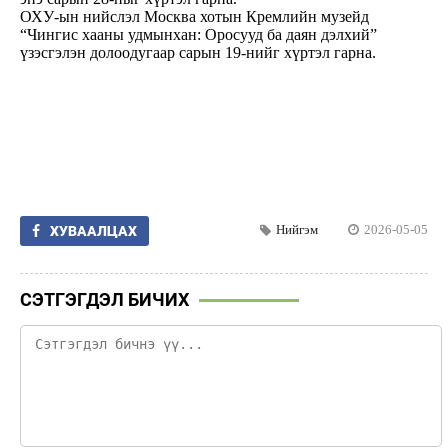
ОХУ-ын нийслэл Москва хотын Кремлийн музейд
“Чингис хааны удмынхан: Оросууд ба даян дэлхий”
үзэсгэлэн долоодугаар сарын 19-нийг хүртэл гарна.
Нийгэм
2026-05-05
ХУВААЛЦАХ
СЭТГЭГДЭЛ БИЧИХ