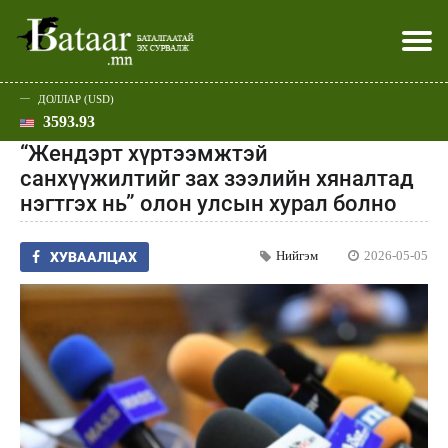
ДОЛЛАР (USD)
3593.93
Хэвлэл мэдээллээр
Батаар юу хэлэв
Эдийн засаг
Нийгэм
Дэлхий
Улс төр
Спорт
Эхлэл
Шар
“Жендэрт хүртээмжтэй
санхүүжилтийг зах зээлийн хяналтад
нэгтгэх нь” олон улсын хурал болно
Нийгэм
2026-05-05
ХУВААЛЦАХ