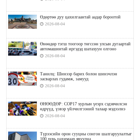
Өдөртөө дуу цахилгаантай аадар бороотой
2026-08-04
Өнөөдөр тэгш тоогоор төгссөн улсын дугаартай
автомашинтай иргэдэд шатахуун олгоно
2026-08-04
Танилц: Шинээр барих болон шинэчлэн
засварлах гудамж, замууд
2026-08-04
ӨНӨӨДӨР: COP17 хурлын үеэрх сэдэвчилсэн
өдрүүд, үзвэр үйлчилгээний талаар мэдээлнэ
2026-08-04
Түрээсийн орон сууцны сонгон шалгаруулалтыг
100 хувь цахимаар явуулна