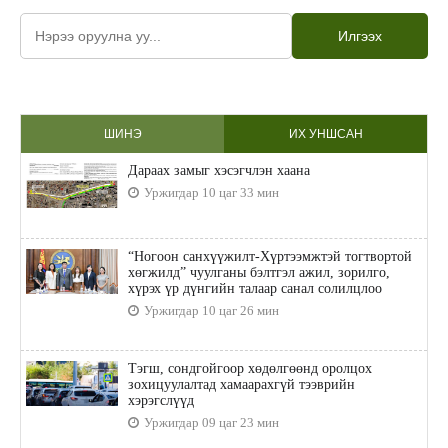
Илгээх
ШИНЭ
ИХ УНШСАН
Дараах замыг хэсэгчлэн хаана
Уржигдар 10 цаг 33 мин
“Ногоон санхүүжилт-Хүртээмжтэй тогтвортой
хөгжилд” чуулганы бэлтгэл ажил, зорилго,
хүрэх үр дүнгийн талаар санал солилцлоо
Уржигдар 10 цаг 26 мин
Тэгш, сондгойгоор хөдөлгөөнд оролцох
зохицуулалтад хамаарахгүй тээврийн
хэрэгслүүд
Уржигдар 09 цаг 23 мин