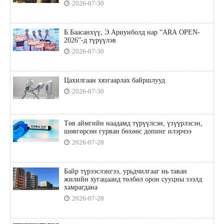
2026-07-30
Б.Баасанхүү, Э.Ариунболд нар “ARA OPEN-
2026”-д түрүүлэв
2026-07-30
Цахилгаан хязгаарлах байршлууд
2026-07-30
Төв аймгийн наадамд түрүүлсэн, үзүүрлэсэн,
шөвгөрсөн гурван бөхөөс допинг илэрчээ
2026-07-28
Байр түрээслэнгээ, урьдчилгааг нь таван
жилийн хугацаанд төлбөл орон сууцны зээлд
хамрагдана
2026-07-28