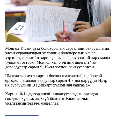
Монгол Улсын дээд боловсролын сургалтын байгууллагад
элсэн суралцагчдын эх хэлний боловсролын чанар,
хэрэглээ, иргэдийн харилцааны соёл, эх хэлний дархлааны
түвшин тогтоох "Монгол хэл бичгийн шалгалт"-ыг
дөрөвдүгээр сарын 9, 10-нд зохион байгуулагдсан.
Шалгалтын дүнт гарсан бөгөөд шалгалттай холбоотой
өргөдөл, гомдлыг тавдугаар сарын 4-8-ны өдрүүдэд Идэр
их сургуулийн В1 давхарт хүлээн авч байгаа аж.
Харин 10-11 дүгээр ангийн шалгуулагчдын өргөдөл
гомдлыг хүлээж авахгүй болохыг
Боловсолын
үнэлгээний төвөөс
мэдээллээ.