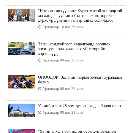
“Ногоон санхүүжилт-Хүртээмжтэй тогтвортой
хөгжилд” чуулганы бэлтгэл ажил, зорилго,
хүрэх үр дүнгийн талаар санал солилцлоо
Уржигдар 10 цаг 26 мин
Тэгш, сондгойгоор хөдөлгөөнд оролцох
зохицуулалтад хамаарахгүй тээврийн
хэрэгслүүд
Уржигдар 09 цаг 23 мин
ӨНӨӨДӨР: Засгийн газрын ээлжит хуралдаан
болно
Уржигдар 08 цаг 24 мин
Улаанбаатарт 28 хэм дулаан, аадар бороо орно
Уржигдар 08 цаг 21 мин
"Явган алхалт бол иргэн бүрд хүртээмжтэй