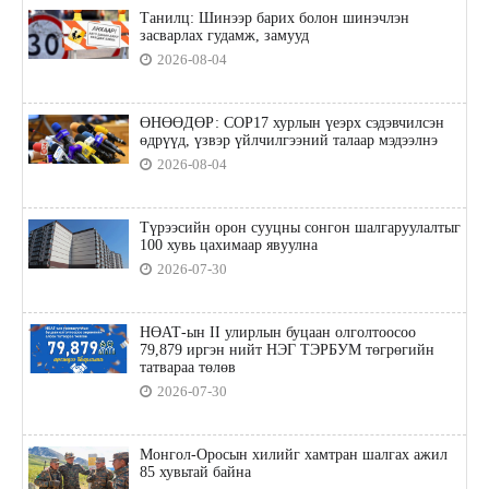
Танилц: Шинээр барих болон шинэчлэн
засварлах гудамж, замууд
2026-08-04
ӨНӨӨДӨР: COP17 хурлын үеэрх сэдэвчилсэн
өдрүүд, үзвэр үйлчилгээний талаар мэдээлнэ
2026-08-04
Түрээсийн орон сууцны сонгон шалгаруулалтыг
100 хувь цахимаар явуулна
2026-07-30
НӨАТ-ын II улирлын буцаан олголтоосоо
79,879 иргэн нийт НЭГ ТЭРБУМ төгрөгийн
татвараа төлөв
2026-07-30
Монгол-Оросын хилийг хамтран шалгах ажил
85 хувьтай байна