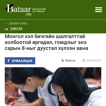
ДОЛЛАР (USD)
3593.93
Хэвлэл мэдээллээр
Батаар юу хэлэв
Эдийн засаг
Нийгэм
Дэлхий
Улс төр
Спорт
Эхлэл
Шар
Монгол хэл бичгийн шалгалттай
холбоотой өргөдөл, гомдлыг энэ
сарын 8-ныг дуустал хүлээн авна
Нийгэм
2026-05-05
ХУВААЛЦАХ