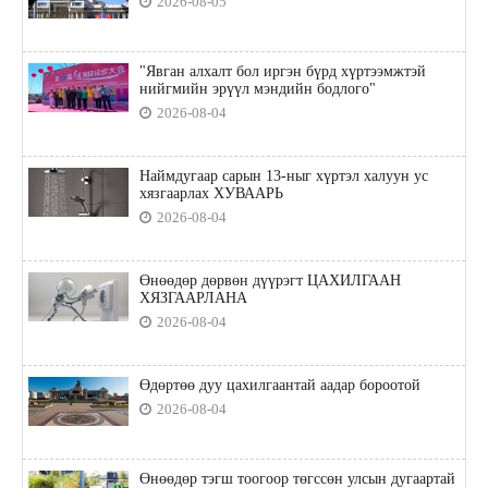
2026-08-05
"Явган алхалт бол иргэн бүрд хүртээмжтэй
нийгмийн эрүүл мэндийн бодлого"
2026-08-04
Наймдугаар сарын 13-ныг хүртэл халуун ус
хязгаарлах ХУВААРЬ
2026-08-04
Өнөөдөр дөрвөн дүүрэгт ЦАХИЛГААН
ХЯЗГААРЛАНА
2026-08-04
Өдөртөө дуу цахилгаантай аадар бороотой
2026-08-04
Өнөөдөр тэгш тоогоор төгссөн улсын дугаартай