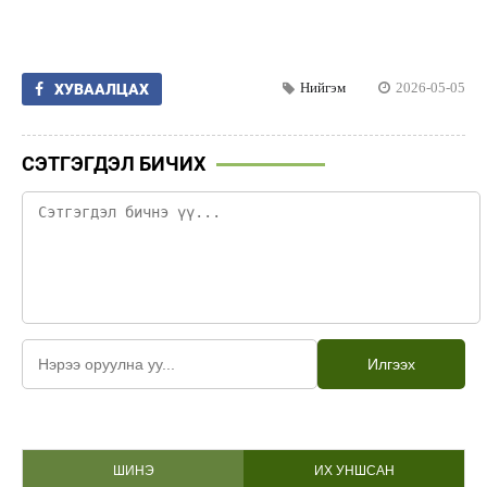
Нийгэм
2026-05-05
ХУВААЛЦАХ
СЭТГЭГДЭЛ БИЧИХ
Илгээх
ШИНЭ
ИХ УНШСАН