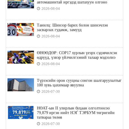
автомашинтай иргэдэд шатахуун олгоно
2026-08-04
Танилц: Шинээр барих болон шинэчлэн
засварлах гудамж, замууд
2026-08-04
ӨНӨӨДӨР: COP17 хурлын үеэрх сэдэвчилсэн
өдрүүд, үзвэр үйлчилгээний талаар мэдээлнэ
2026-08-04
Түрээсийн орон сууцны сонгон шалгаруулалтыг
100 хувь цахимаар явуулна
2026-07-30
НӨАТ-ын II улирлын буцаан олголтоосоо
79,879 иргэн нийт НЭГ ТЭРБУМ төгрөгийн
татвараа төлөв
2026-07-30