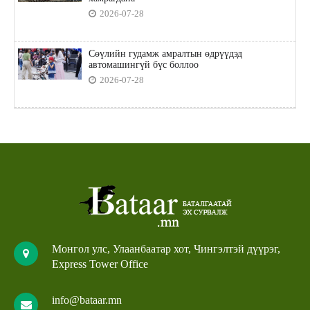
2026-07-28
Сөүлийн гудамж амралтын өдрүүдэд
автомашингүй бүс боллоо
2026-07-28
Монгол улс, Улаанбаатар хот, Чингэлтэй дүүрэг,
Express Tower Office
info@bataar.mn