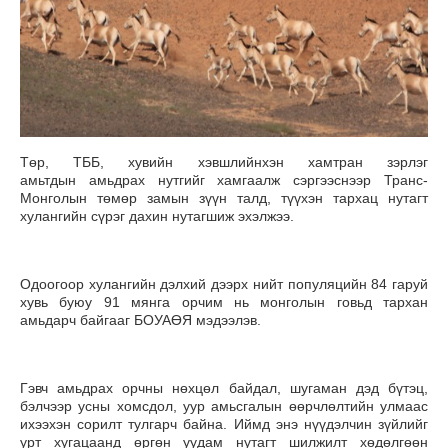
Төр, ТББ, хувийн хэвшлийнхэн хамтран зэрлэг
амьтдын амьдрах нутгийг хамгаалж сэргээснээр Транс-
Монголын төмөр замын зүүн талд, түүхэн тархац нутагт
хулангийн сүрэг дахин нутагшиж эхэлжээ.
Одоогоор хулангийн дэлхий дээрх нийт популяцийн 84 гаруй
хувь буюу 91 мянга орчим нь монголын говьд тархан
амьдарч байгааг БОУАӨЯ мэдээлэв.
Гэвч амьдрах орчны нөхцөл байдал, шугаман дэд бүтэц,
бэлчээр усны хомсдол, уур амьсгалын өөрчлөлтийн улмаас
ихээхэн сорилт тулгарч байна. Иймд энэ нүүдэлчин зүйлийг
урт хугацаанд өргөн уудам нутагт шилжилт хөдөлгөөн