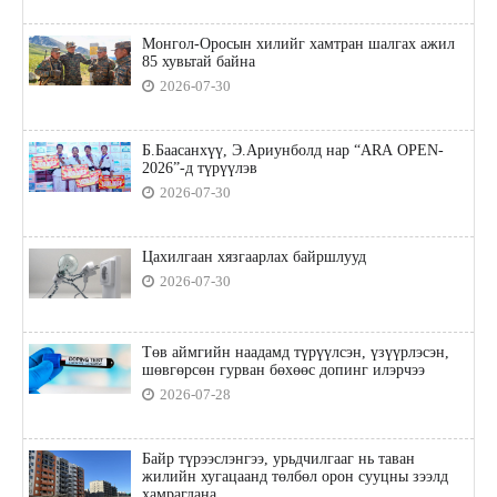
Монгол-Оросын хилийг хамтран шалгах ажил
85 хувьтай байна
2026-07-30
Б.Баасанхүү, Э.Ариунболд нар “ARA OPEN-
2026”-д түрүүлэв
2026-07-30
Цахилгаан хязгаарлах байршлууд
2026-07-30
Төв аймгийн наадамд түрүүлсэн, үзүүрлэсэн,
шөвгөрсөн гурван бөхөөс допинг илэрчээ
2026-07-28
Байр түрээслэнгээ, урьдчилгааг нь таван
жилийн хугацаанд төлбөл орон сууцны зээлд
хамрагдана