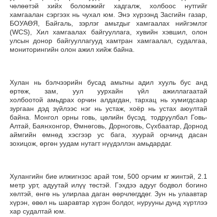
чөлөөтэй хийх боломжийг хадгалж, холбоос нутгийг
хамгаалан сэргээх нь чухал юм. Энэ хүрээнд Засгийн газар,
БОУАӨЯ, Байгаль, зэрлэг амьтдыг хамгаалах нийгэмлэг
(WCS), Хил хамгаалах байгууллага, хувийн хэвшил, олон
улсын донор байгууллагууд хамтран хамгаалал, судалгаа,
мониторингийн олон ажил хийж байна.
Хулан нь бэлчээрийн бусад амьтны адил хууль бус анд
өртөж, зам, уул уурхайн үйл ажиллагаатай
холбоотой амьдрах орчин алдагдан, тархац нь хумигдсаар
зургаан дэд зүйлээс нэг нь устаж, хоёр нь устах аюултай
байна. Монгол орны говь, цөлийн бүсэд, тодруулбал Говь-
Алтай, Баянхонгор, Өмнөговь, Дорноговь, Сүхбаатар, Дорнод
аймгийн өмнөд хэсгээр ус бага, хуурай орчинд дасан
зохицож, өргөн уудам нутагт нүүдэллэн амьдардаг.
Хулангийн бие илжигнээс арай том, 500 орчим кг жинтэй, 2.1
метр урт, адуутай илүү төстэй. Гэхдээ адууг бодвол богино
хөлтэй, өнгө нь улирлаа даган өөрчлөгддөг. Зун нь улаавтар
хүрэн, өвөл нь шаравтар хүрэн болдог, нурууны дунд хүртлээ
хар судалтай юм.