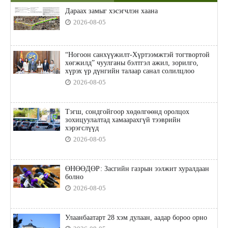
Дараах замыг хэсэгчлэн хаана
2026-08-05
“Ногоон санхүүжилт-Хүртээмжтэй тогтвортой
хөгжилд” чуулганы бэлтгэл ажил, зорилго,
хүрэх үр дүнгийн талаар санал солилцлоо
2026-08-05
Тэгш, сондгойгоор хөдөлгөөнд оролцох
зохицуулалтад хамаарахгүй тээврийн
хэрэгслүүд
2026-08-05
ӨНӨӨДӨР: Засгийн газрын ээлжит хуралдаан
болно
2026-08-05
Улаанбаатарт 28 хэм дулаан, аадар бороо орно