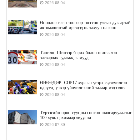
2026-08-04
Өнөөдөр тэгш тоогоор төгссөн улсын дугаартай
автомашинтай иргэдэд шатахуун олгоно
2026-08-04
Танилц: Шинээр барих болон шинэчлэн
засварлах гудамж, замууд
2026-08-04
ӨНӨӨДӨР: COP17 хурлын үеэрх сэдэвчилсэн
өдрүүд, үзвэр үйлчилгээний талаар мэдээлнэ
2026-08-04
Түрээсийн орон сууцны сонгон шалгаруулалтыг
100 хувь цахимаар явуулна
2026-07-30