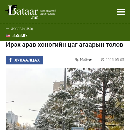
ДОЛЛАР (USD)
3593.87
Хэвлэл мэдээллээр
Батаар юу хэлэв
Эдийн засаг
Нийгэм
Дэлхий
Улс төр
Спорт
Эхлэл
Шар
Ирэх арав хоногийн цаг агаарын төлөв
Нийгэм
2026-05-05
ХУВААЛЦАХ