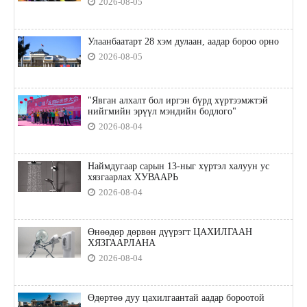
2026-08-05
Улаанбаатарт 28 хэм дулаан, аадар бороо орно
2026-08-05
"Явган алхалт бол иргэн бүрд хүртээмжтэй
нийгмийн эрүүл мэндийн бодлого"
2026-08-04
Наймдугаар сарын 13-ныг хүртэл халуун ус
хязгаарлах ХУВААРЬ
2026-08-04
Өнөөдөр дөрвөн дүүрэгт ЦАХИЛГААН
ХЯЗГААРЛАНА
2026-08-04
Өдөртөө дуу цахилгаантай аадар бороотой