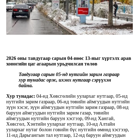
2026 оны тавдугаар сарын 04-нөөс 13-ныг хүртэлх арав
хоногийн цаг агаарын урьдчилсан төлөв
Тавдугаар сарын 05-нд нутгийн зарим газраар
хур тунадас орж, ихэнх нутгаар сэрүүхэн
байна.
Хур тунадас:
04-нд Хөвсгөлийн уулархаг нутгаар, 05-нд
нутгийн зарим газраар, 06-нд төвийн аймгуудын нутгийн
зүүн хэсэг, зүүн аймгуудын нутгийн зарим газраар, 08-нд
баруун аймгуудын нутгийн зарим газар, төвийн
аймгуудын нутгийн баруун хэсгээр, 09-нд Хангай,
Хөвсгөл, Хэнтийн уулархаг нутгаар, 10-нд Алтайн
уулархаг нутаг болон говийн бүс нутгийн өмнөд хэсгээр,
11-нд Дарьгангын тал нутгаар, 12-нд баруун аймгуудын