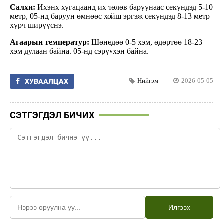
Салхи:
Ихэнх хугацаанд их төлөв баруунаас секундэд 5-10
метр, 05-нд баруун өмнөөс хойш эргэж секундэд 8-13 метр
хүрч ширүүснэ.
Агаарын температур:
Шөнөдөө 0-5 хэм, өдөртөө 18-23
хэм дулаан байна. 05-нд сэрүүхэн байна.
Нийгэм
2026-05-05
ХУВААЛЦАХ
СЭТГЭГДЭЛ БИЧИХ
Илгээх