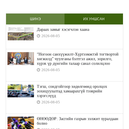
ШИНЭ
ИХ УНШСАН
Дараах замыг хэсэгчлэн хаана
2026-08-05
“Ногоон санхүүжилт-Хүртээмжтэй тогтвортой
хөгжилд” чуулганы бэлтгэл ажил, зорилго,
хүрэх үр дүнгийн талаар санал солилцлоо
2026-08-05
Тэгш, сондгойгоор хөдөлгөөнд оролцох
зохицуулалтад хамаарахгүй тээврийн
хэрэгслүүд
2026-08-05
ӨНӨӨДӨР: Засгийн газрын ээлжит хуралдаан
болно