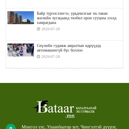
Байр түрээслэнгээ, урьдчилгааг нь таван
жилийн хугацаанд төлбөл орон сууцны зээлд
хамрагдана
2026-07-28
Сөүлийн гудамж амралтын өдрүүдэд
автомашингүй бүс боллоо
2026-07-28
Монгол улс, Улаанбаатар хот, Чингэлтэй дүүрэг,