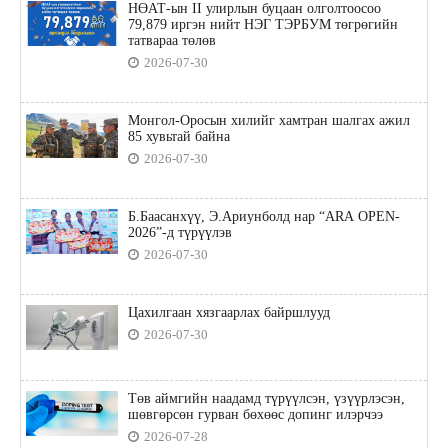
НӨАТ-ын II улирлын буцаан олголтоосоо
79,879 иргэн нийт НЭГ ТЭРБУМ төгрөгийн
татвараа төлөв
2026-07-30
Монгол-Оросын хилийг хамтран шалгах ажил
85 хувьтай байна
2026-07-30
Б.Баасанхүү, Э.Ариунболд нар “ARA OPEN-
2026”-д түрүүлэв
2026-07-30
Цахилгаан хязгаарлах байршлууд
2026-07-30
Төв аймгийн наадамд түрүүлсэн, үзүүрлэсэн,
шөвгөрсөн гурван бөхөөс допинг илэрчээ
2026-07-28