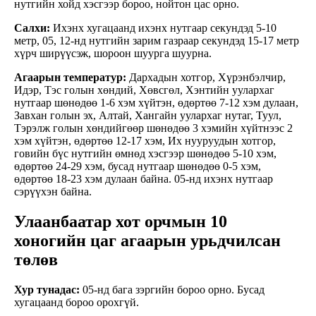
нутгийн хойд хэсгээр бороо, нойтон цас орно.
Салхи:
Ихэнх хугацаанд ихэнх нутгаар секундэд 5-10
метр, 05, 12-нд нутгийн зарим газраар секундэд 15-17 метр
хүрч ширүүсэж, шороон шуурга шуурна.
Агаарын температур:
Дархадын хотгор, Хүрэнбэлчир,
Идэр, Тэс голын хөндий, Хөвсгөл, Хэнтийн уулархаг
нутгаар шөнөдөө 1-6 хэм хүйтэн, өдөртөө 7-12 хэм дулаан,
Завхан голын эх, Алтай, Хангайн уулархаг нутаг, Туул,
Тэрэлж голын хөндийгөөр шөнөдөө 3 хэмийн хүйтнээс 2
хэм хүйтэн, өдөртөө 12-17 хэм, Их нууруудын хотгор,
говийн бүс нутгийн өмнөд хэсгээр шөнөдөө 5-10 хэм,
өдөртөө 24-29 хэм, бусад нутгаар шөнөдөө 0-5 хэм,
өдөртөө 18-23 хэм дулаан байна. 05-нд ихэнх нутгаар
сэрүүхэн байна.
Улаанбаатар хот орчмын 10
хоногийн цаг агаарын урьдчилсан
төлөв
Хур тунадас:
05-нд бага зэргийн бороо орно. Бусад
хугацаанд бороо орохгүй.