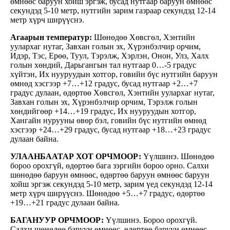
өмнөөс баруун хойш эргэж, бусад нутгаар баруун өмнөөс
секундэд 5-10 метр, нутгийн зарим газраар секундэд 12-14
метр хүрч ширүүснэ.
Агаарын температур:
Шөнөдөө Хөвсгөл, Хэнтийн
уулархаг нутаг, Завхан голын эх, Хүрэнбэлчир орчим,
Идэр, Тэс, Ерөө, Туул, Тэрэлж, Хэрлэн, Онон, Улз, Халх
голын хөндий, Дарьгангын тал нутгаар 0…-5 градус
хүйтэн, Их нууруудын хотгор, говийн бүс нутгийн баруун
өмнөд хэсгээр +7…+12 градус, бусад нутгаар +2…+7
градус дулаан, өдөртөө Хөвсгөл, Хэнтийн уулархаг нутаг,
Завхан голын эх, Хүрэнбэлчир орчим, Тэрэлж голын
хөндийгөөр +14…+19 градус, Их нууруудын хотгор,
Хангайн нурууны өвөр бэл, говийн бүс нутгийн өмнөд
хэсгээр +24…+29 градус, бусад нутгаар +18…+23 градус
дулаан байна.
УЛААНБААТАР ХОТ ОРЧМООР:
Үүлшинэ. Шөнөдөө
бороо орохгүй, өдөртөө бага зэргийн бороо орно. Салхи
шөнөдөө баруун өмнөөс, өдөртөө баруун өмнөөс баруун
хойш эргэж секундэд 5-10 метр, зарим үед секундэд 12-14
метр хүрч ширүүснэ. Шөнөдөө +5…+7 градус, өдөртөө
+19…+21 градус дулаан байна.
БАГАНУУР ОРЧМООР:
Үүлшинэ. Бороо орохгүй.
Салхи шөнөдөө баруун өмнөөс, өдөртөө баруун өмнөөс