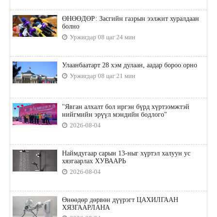
ӨНӨӨДӨР: Засгийн газрын ээлжит хуралдаан
болно
Уржигдар 08 цаг 24 мин
Улаанбаатарт 28 хэм дулаан, аадар бороо орно
Уржигдар 08 цаг 21 мин
"Явган алхалт бол иргэн бүрд хүртээмжтэй
нийгмийн эрүүл мэндийн бодлого"
2026-08-04
Наймдугаар сарын 13-ныг хүртэл халуун ус
хязгаарлах ХУВААРЬ
2026-08-04
Өнөөдөр дөрвөн дүүрэгт ЦАХИЛГААН
ХЯЗГААРЛАНА