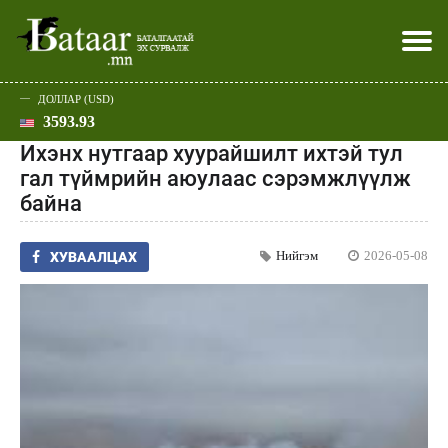
ДОЛЛАР (USD)
3593.93
Хэвлэл мэдээллээр
Батаар юу хэлэв
Эдийн засаг
Нийгэм
Дэлхий
Улс төр
Спорт
Эхлэл
Шар
Ихэнх нутгаар хуурайшилт ихтэй тул
гал түймрийн аюулаас сэрэмжлүүлж
байна
Нийгэм
2026-05-08
ХУВААЛЦАХ