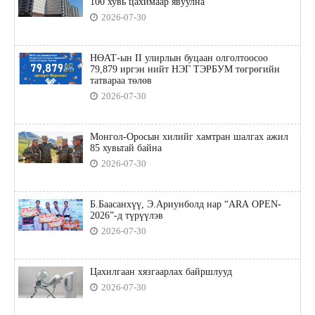
100 хувь цахимаар явуулна
2026-07-30
НӨАТ-ын II улирлын буцаан олголтоосоо
79,879 иргэн нийт НЭГ ТЭРБУМ төгрөгийн
татвараа төлөв
2026-07-30
Монгол-Оросын хилийг хамтран шалгах ажил
85 хувьтай байна
2026-07-30
Б.Баасанхүү, Э.Ариунболд нар “ARA OPEN-
2026”-д түрүүлэв
2026-07-30
Цахилгаан хязгаарлах байршлууд
2026-07-30