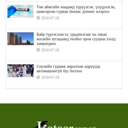
Төв аймгийн наадамд түрүүлсэн, үзүүрлэсэн,
шөвгөрсөн гурван бөхөөс допинг илэрчээ
2026-07-28
Байр түрээслэнгээ, урьдчилгааг нь таван
жилийн хугацаанд төлбөл орон сууцны зээлд
хамрагдана
2026-07-28
Сөүлийн гудамж амралтын өдрүүдэд
автомашингүй бүс боллоо
2026-07-28