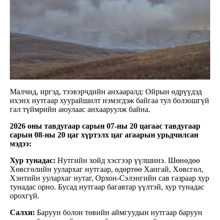
Малчид, иргэд, тээвэрчдийн анхааралд: Ойрын өдрүүдэд
ихэнх нутгаар хуурайшилт нэмэгдэж байгаа тул болзошгүй
гал түймрийн аюулаас анхааруулж байна.
2026 оны тавдугаар сарын 07-ны 20 цагаас тавдугаар
сарын 08-ны 20 цаг хүртэлх цаг агаарын урьдчилсан
мэдээ:
Хур тунадас:
Нутгийн хойд хэсгээр үүлшинэ. Шөнөдөө
Хөвсгөлийн уулархаг нутгаар, өдөртөө Хангай, Хөвсгөл,
Хэнтийн уулархаг нутаг, Орхон-Сэлэнгийн сав газраар хур
тунадас орно. Бусад нутгаар багавтар үүлтэй, хур тунадас
орохгүй.
Салхи:
Баруун болон төвийн аймгуудын нутгаар баруун