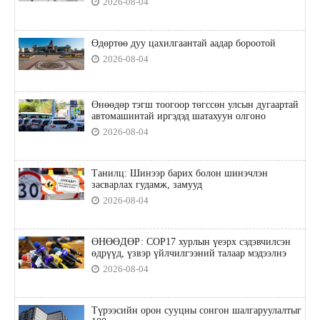
2026-08-04
Өдөртөө дуу цахилгаантай аадар бороотой
2026-08-04
Өнөөдөр тэгш тоогоор төгссөн улсын дугаартай
автомашинтай иргэдэд шатахуун олгоно
2026-08-04
Танилц: Шинээр барих болон шинэчлэн
засварлах гудамж, замууд
2026-08-04
ӨНӨӨДӨР: COP17 хурлын үеэрх сэдэвчилсэн
өдрүүд, үзвэр үйлчилгээний талаар мэдээлнэ
2026-08-04
Түрээсийн орон сууцны сонгон шалгаруулалтыг