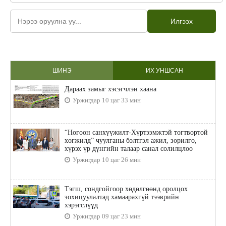
Илгээх
ШИНЭ
ИХ УНШСАН
Дараах замыг хэсэгчлэн хаана
Уржигдар 10 цаг 33 мин
“Ногоон санхүүжилт-Хүртээмжтэй тогтвортой
хөгжилд” чуулганы бэлтгэл ажил, зорилго,
хүрэх үр дүнгийн талаар санал солилцлоо
Уржигдар 10 цаг 26 мин
Тэгш, сондгойгоор хөдөлгөөнд оролцох
зохицуулалтад хамаарахгүй тээврийн
хэрэгслүүд
Уржигдар 09 цаг 23 мин