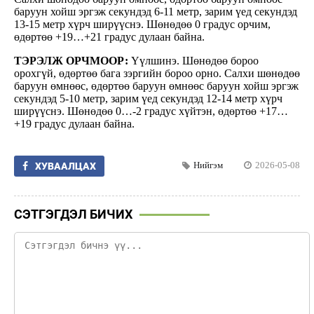
баруун хойш эргэж секундэд 6-11 метр, зарим үед секундэд
13-15 метр хүрч ширүүснэ. Шөнөдөө 0 градус орчим,
өдөртөө +19…+21 градус дулаан байна.
ТЭРЭЛЖ ОРЧМООР:
Үүлшинэ. Шөнөдөө бороо
орохгүй, өдөртөө бага зэргийн бороо орно. Салхи шөнөдөө
баруун өмнөөс, өдөртөө баруун өмнөөс баруун хойш эргэж
секундэд 5-10 метр, зарим үед секундэд 12-14 метр хүрч
ширүүснэ. Шөнөдөө 0…-2 градус хүйтэн, өдөртөө +17…
+19 градус дулаан байна.
Нийгэм
2026-05-08
ХУВААЛЦАХ
СЭТГЭГДЭЛ БИЧИХ