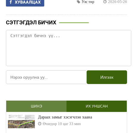
Улс төр
2026-05-26
ХУВААЛЦАХ
СЭТГЭГДЭЛ БИЧИХ
Илгээх
ШИНЭ
ИХ УНШСАН
Дараах замыг хэсэгчлэн хаана
Өчигдөр 10 цаг 33 мин