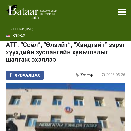
ДОЛЛАР (USD)
3593.5
Хэвлэл мэдээллээр
Батаар юу хэлэв
Эдийн засаг
Нийгэм
Дэлхий
Улс төр
Спорт
Эхлэл
Шар
АТГ: “Соёл”, “Өлзийт”, “Хандгайт” зэрэг
хүүхдийн зуслангийн хувьчлалыг
шалгаж эхэллээ
Улс төр
2026-05-26
ХУВААЛЦАХ