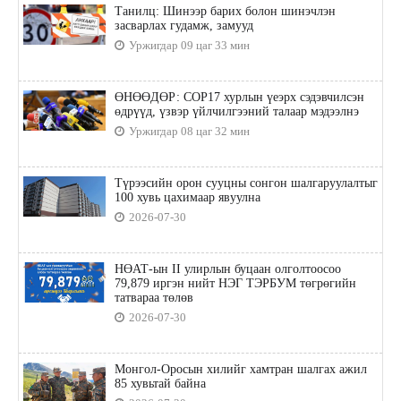
Танилц: Шинээр барих болон шинэчлэн
засварлах гудамж, замууд
Уржигдар 09 цаг 33 мин
ӨНӨӨДӨР: COP17 хурлын үеэрх сэдэвчилсэн
өдрүүд, үзвэр үйлчилгээний талаар мэдээлнэ
Уржигдар 08 цаг 32 мин
Түрээсийн орон сууцны сонгон шалгаруулалтыг
100 хувь цахимаар явуулна
2026-07-30
НӨАТ-ын II улирлын буцаан олголтоосоо
79,879 иргэн нийт НЭГ ТЭРБУМ төгрөгийн
татвараа төлөв
2026-07-30
Монгол-Оросын хилийг хамтран шалгах ажил
85 хувьтай байна