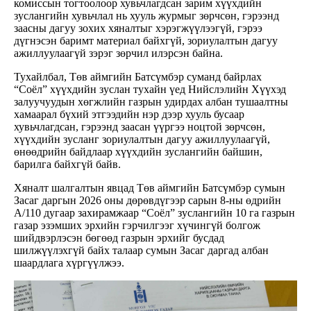
комиссын тогтоолоор хувьчлагдсан зарим хүүхдийн
зуслангийн хувьчлал нь хууль журмыг зөрчсөн, гэрээнд
заасны дагуу зохих хяналтыг хэрэгжүүлээгүй, гэрээ
дүгнэсэн баримт материал байхгүй, зориулалтын дагуу
ажиллуулаагүй зэрэг зөрчил илэрсэн байна.
Тухайлбал, Төв аймгийн Батсүмбэр суманд байрлах
“Соёл” хүүхдийн зуслан тухайн үед Нийслэлийн Хүүхэд
залуучуудын хөгжлийн газрын удирдах албан тушаалтны
хамаарал бүхий этгээдийн нэр дээр хууль бусаар
хувьчлагдсан, гэрээнд заасан үүргээ ноцтой зөрчсөн,
хүүхдийн зусланг зориулалтын дагуу ажиллуулаагүй,
өнөөдрийн байдлаар хүүхдийн зуслангийн байшин,
барилга байхгүй байв.
Хяналт шалгалтын явцад Төв аймгийн Батсүмбэр сумын
Засаг даргын 2026 оны дөрөвдүгээр сарын 8-ны өдрийн
А/110 дугаар захирамжаар “Соёл” зуслангийн 10 га газрын
газар эзэмших эрхийн гэрчилгээг хүчингүй болгож
шийдвэрлэсэн бөгөөд газрын эрхийг бусдад
шилжүүлэхгүй байх талаар сумын Засаг даргад албан
шаардлага хүргүүлжээ.