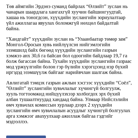
Төв аймгийн Эрдэнэ суманд байрлах “Өлзийт” зуслан нь
чанарын шаардлага хангахгүй хуучин байшингуудтай,
хашаа нь тоногдсон, хүүхдийн зуслангийн зориулалтаар
үйл ажиллагаа явуулах боломжгүй нөхцөл байдалтай
байна.
“Хандгайт” хүүхдийн зуслан нь “Улаанбаатар төмөр зам”
Монгол-Оросын хувь нийлүүлсэн нийгэмлэгийн
эзэмшилд байх бөгөөд хүүхдийн зуслангийн газрын
хэмжээ анх 30,6 га байсан бол одоогийн байдлаар 19,7 га
болж багассан байна. Тухайн хүүхдийн зуслангийн газраас
мод үржүүлгийн болон гэр бүлийн хэрэгцээнд нэр бүхий
иргэдэд эзэмшүүлж байгааг нарийвчлан шалгаж байна.
Авлигатай тэмцэх газрын ажлын хэсгээс хүүхдийн “Соёл”,
”Өлзийт” зуслангийн хувьчлалыг хүчингүй болгуулж,
хууль тогтоомжид нийцүүлэхээр холбогдох эрх бүхий
албан тушаалтнуудад хандаад байна. Улмаар Нийслэлийн
өмч хувьчлах комиссын хурлаар дээрх 2 хүүхдийн
зуслангийн өмч хувьчлалын асуудлыг хүчингүй болгуулах
арга хэмжээг авахуулхаар ажиллаж байгаа гэдгийг
мэдээллээ.