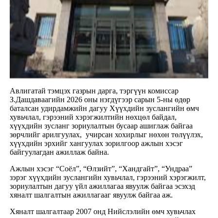
Авлигатай тэмцэх газрын дарга, тэргүүн комиссар
З.Дашдаваагийн 2026 оны нэгдүгээр сарын 5-ны өдөр
баталсан удирдамжийн дагуу Хүүхдийн зуслангийн өмч
хувьчлал, гэрээний хэрэгжилтийн нөхцөл байдал,
хүүхдийн зусланг зориулалтын бусаар ашиглаж байгаа
зөрчлийг арилгуулах, учирсан хохирлыг нөхөн төлүүлэх,
хүүхдийн эрхийг хангуулах зорилгоор ажлын хэсэг
байгуулагдан ажиллаж байна.
Ажлын хэсэг “Соёл”, “Өлзийт”, “Хандгайт”, “Ундраа”
зэрэг хүүхдийн зуслангийн хувьчлал, гэрээний хэрэгжилт,
зориулалтын дагуу үйл ажиллагаа явуулж байгаа эсэхэд
хяналт шалгалтын ажиллагааг явуулж байгаа аж.
Хяналт шалгалтаар 2007 онд Нийслэлийн өмч хувьчлах