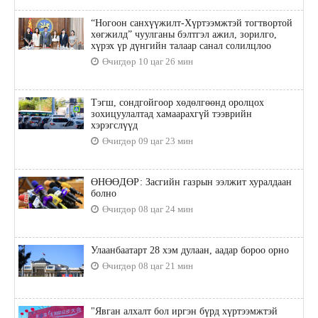
“Ногоон санхүүжилт-Хүртээмжтэй тогтвортой
хөгжилд” чуулганы бэлтгэл ажил, зорилго,
хүрэх үр дүнгийн талаар санал солилцлоо
Өчигдөр 10 цаг 26 мин
Тэгш, сондгойгоор хөдөлгөөнд оролцох
зохицуулалтад хамаарахгүй тээврийн
хэрэгслүүд
Өчигдөр 09 цаг 23 мин
ӨНӨӨДӨР: Засгийн газрын ээлжит хуралдаан
болно
Өчигдөр 08 цаг 24 мин
Улаанбаатарт 28 хэм дулаан, аадар бороо орно
Өчигдөр 08 цаг 21 мин
"Явган алхалт бол иргэн бүрд хүртээмжтэй