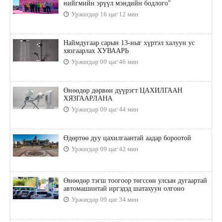
нийгмийн эрүүл мэндийн бодлого"
Уржигдар 16 цаг 12 мин
Наймдугаар сарын 13-ныг хүртэл халуун ус
хязгаарлах ХУВААРЬ
Уржигдар 09 цаг 46 мин
Өнөөдөр дөрвөн дүүрэгт ЦАХИЛГААН
ХЯЗГААРЛАНА
Уржигдар 09 цаг 44 мин
Өдөртөө дуу цахилгаантай аадар бороотой
Уржигдар 09 цаг 42 мин
Өнөөдөр тэгш тоогоор төгссөн улсын дугаартай
автомашинтай иргэдэд шатахуун олгоно
Уржигдар 09 цаг 34 мин