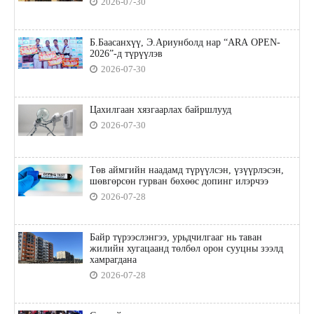
2026-07-30
Б.Баасанхүү, Э.Ариунболд нар “ARA OPEN-
2026”-д түрүүлэв
2026-07-30
Цахилгаан хязгаарлах байршлууд
2026-07-30
Төв аймгийн наадамд түрүүлсэн, үзүүрлэсэн,
шөвгөрсөн гурван бөхөөс допинг илэрчээ
2026-07-28
Байр түрээслэнгээ, урьдчилгааг нь таван
жилийн хугацаанд төлбөл орон сууцны зээлд
хамрагдана
2026-07-28