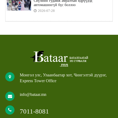
Сөүлийн гудамж амралтын өдрүүдэд
автомашингүй бүс боллоо
2026-07-28
Монгол улс, Улаанбаатар хот, Чингэлтэй дүүрэг,
Express Tower Office
info@bataar.mn
7011-8081