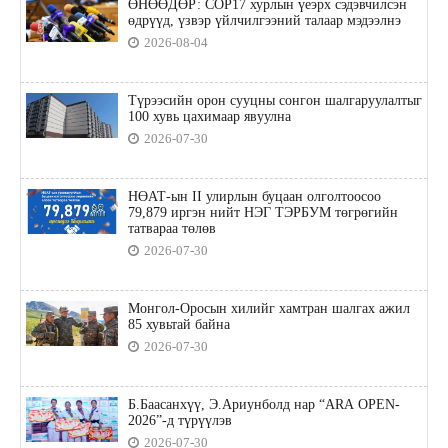
ӨНӨӨДӨР: COP17 хурлын үеэрх сэдэвчилсэн
өдрүүд, үзвэр үйлчилгээний талаар мэдээлнэ
2026-08-04
Түрээсийн орон сууцны сонгон шалгаруулалтыг
100 хувь цахимаар явуулна
2026-07-30
НӨАТ-ын II улирлын буцаан олголтоосоо
79,879 иргэн нийт НЭГ ТЭРБУМ төгрөгийн
татвараа төлөв
2026-07-30
Монгол-Оросын хилийг хамтран шалгах ажил
85 хувьтай байна
2026-07-30
Б.Баасанхүү, Э.Ариунболд нар “ARA OPEN-
2026”-д түрүүлэв
2026-07-30