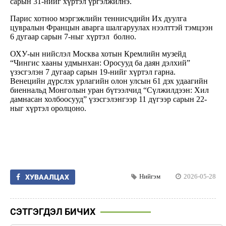
сарын 31-нийг хүртэл үргэлжилнэ.
Парис хотноо мэргэжлийн теннисчдийн Их дуулга
цувралын Францын аварга шалгаруулах нээлттэй тэмцээн
6 дугаар сарын 7-ныг хүртэл болно.
ОХУ-ын нийслэл Москва хотын Кремлийн музейд
“Чингис хааны удмынхан: Оросууд ба даян дэлхий”
үзэсгэлэн 7 дугаар сарын 19-нийг хүртэл гарна.
Венецийн дүрслэх урлагийн олон улсын 61 дэх удаагийн
биеннальд Монголын уран бүтээлчид “Сүлжилдээн: Хил
дамнасан холбоосууд” үзэсгэлэнгээр 11 дүгээр сарын 22-
ныг хүртэл оролцоно.
Нийгэм
2026-05-28
ХУВААЛЦАХ
СЭТГЭГДЭЛ БИЧИХ