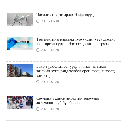
Цахилгаан хязгаарлах байршлууд
2026-07-30
Төв аймгийн наадамд түрүүлсэн, үзүүрлэсэн,
шөвгөрсөн гурван бөхөөс допинг илэрчээ
2026-07-28
Байр түрээслэнгээ, урьдчилгааг нь таван
жилийн хугацаанд төлбөл орон сууцны зээлд
хамрагдана
2026-07-28
Сөүлийн гудамж амралтын өдрүүдэд
автомашингүй бүс боллоо
2026-07-28