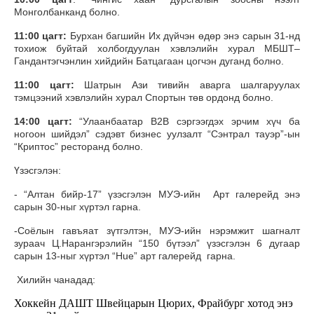
Монголбанканд болно.
11:00 цагт:
Бурхан багшийн Их дүйчэн өдөр энэ сарын 31-нд
тохиож буйтай холбогдуулан хэвлэлийн хурал МБШТ–
Гандантэгчэнлин хийдийн Батцагаан цогчэн дуганд болно.
11:00 цагт:
Шатрын Ази тивийн аварга шалгаруулах
тэмцээний хэвлэлийн хурал Спортын төв ордонд болно.
14:00 цагт:
“Улаанбаатар В2В сэргээгдэх эрчим хүч ба
ногоон шийдэл” сэдэвт бизнес уулзалт “Сэнтрал тауэр”-ын
“Криптос” ресторанд болно.
Үзэсгэлэн:
- “Алтан бийр-17” үзэсгэлэн МУЭ-ийн Арт галерейд энэ
сарын 30-ныг хүртэл гарна.
-Соёлын гавъяат зүтгэлтэн, МУЭ-ийн нэрэмжит шагналт
зураач Ц.Нарангэрэлийн “150 бүтээл” үзэсгэлэн 6 дугаар
сарын 13-ныг хүртэл “Hue” арт галерейд гарна.
Хилийн чанадад:
Хоккейн ДАШТ Швейцарын Цюрих, Фрайбург хотод энэ