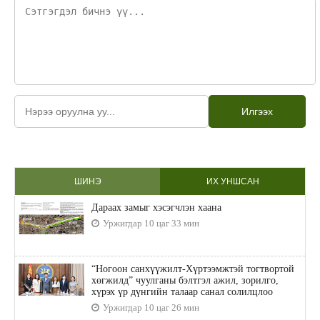
Илгээх
ШИНЭ
ИХ УНШСАН
Дараах замыг хэсэгчлэн хаана
Уржигдар 10 цаг 33 мин
“Ногоон санхүүжилт-Хүртээмжтэй тогтвортой
хөгжилд” чуулганы бэлтгэл ажил, зорилго,
хүрэх үр дүнгийн талаар санал солилцлоо
Уржигдар 10 цаг 26 мин