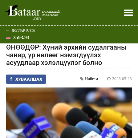
ДОЛЛАР (USD)
3593.93
Хэвлэл мэдээллээр
Батаар юу хэлэв
Эдийн засаг
Нийгэм
Дэлхий
Улс төр
Спорт
Эхлэл
Шар
ӨНӨӨДӨР: Хүний эрхийн судалгааны
чанар, үр нөлөөг нэмэгдүүлэх
асуудлаар хэлэлцүүлэг болно
Нийгэм
2026-05-28
ХУВААЛЦАХ