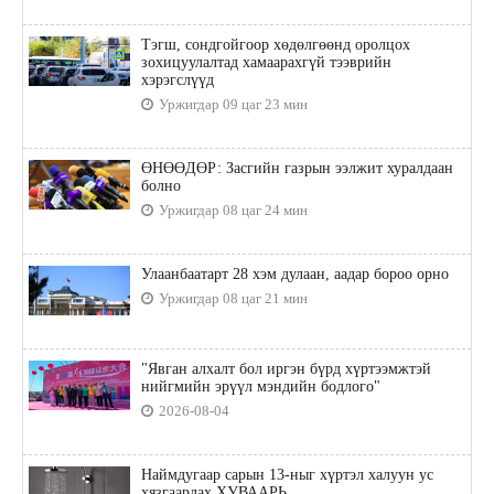
Тэгш, сондгойгоор хөдөлгөөнд оролцох
зохицуулалтад хамаарахгүй тээврийн
хэрэгслүүд
Уржигдар 09 цаг 23 мин
ӨНӨӨДӨР: Засгийн газрын ээлжит хуралдаан
болно
Уржигдар 08 цаг 24 мин
Улаанбаатарт 28 хэм дулаан, аадар бороо орно
Уржигдар 08 цаг 21 мин
"Явган алхалт бол иргэн бүрд хүртээмжтэй
нийгмийн эрүүл мэндийн бодлого"
2026-08-04
Наймдугаар сарын 13-ныг хүртэл халуун ус
хязгаарлах ХУВААРЬ