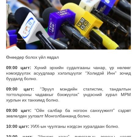
Өнөөдөр болох үйл явдал
09:00 цагт:
Хүний эрхийн судалгааны чанар, үр нөлөөг
нэмэгдүүлэх асуудлаар хэлэлцүүлэг “Холидэй Инн” зочид
буудалд болно.
09:00 цагт:
“Эрүүл мэндийн статистик, тандалтын
тогтолцооны чадавхыг бэхжүүлэх” үндэсний хурал МРМ
хурлын их танхимд болно.
09:00 цагт:
“Ойн салбар ба ногоон санхүүжилт” сэдэвт
зөвлөлдөх уулзалт Монголбанканд болно.
10:00 цагт:
УИХ-ын чуулганы нэгдсэн хуралдаан болно.
10:00 цагт
: “Чингис хаан” дурсгалын зоосны нээлт