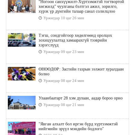
“Ногоон санхүүжилт-Хүртээмжтэй тогтвортой
хөгжилд” чуулганы бэлтгэл ажил, зорилго,
хүрэх үр дүнгийн талаар санал солилцлоо
Уржигдар 10 цаг 26 мин
Тэгш, сондгойгоор хөдөлгөөнд оролцох
зохицуулалтад хамаарахгүй тээврийн
хэрэгслүүд
Уржигдар 09 цаг 23 мин
ӨНӨӨДӨР: Засгийн газрын ээлжит хуралдаан
болно
Уржигдар 08 цаг 24 мин
Улаанбаатарт 28 хэм дулаан, аадар бороо орно
Уржигдар 08 цаг 21 мин
"Явган алхалт бол иргэн бүрд хүртээмжтэй
нийгмийн эрүүл мэндийн бодлого"