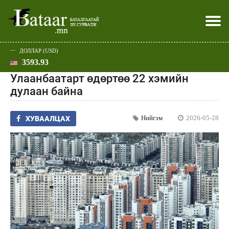
ДОЛЛАР (USD)
3593.93
Хэвлэл мэдээллээр
Батаар юу хэлэв
Эдийн засаг
Нийгэм
Дэлхий
Улс төр
Спорт
Эхлэл
Шар
Улаанбаатарт өдөртөө 22 хэмийн
дулаан байна
Нийгэм
2026-05-28
ХУВААЛЦАХ