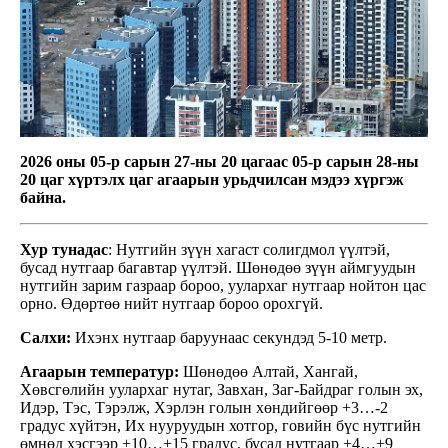
2026 оны 05-р сарын 27-ны 20 цагаас 05-р сарын 28-ны
20 цаг хүртэлх
цаг агаарын урьдчилсан мэдээ хүргэж
байна.
Хур тунадас
: Нутгийн зүүн хагаст солигдмол үүлтэй,
бусад нутгаар багавтар үүлтэй. Шөнөдөө зүүн аймгуудын
нутгийн зарим газраар бороо, уулархаг нутгаар нойтон цас
орно. Өдөртөө нийт нутгаар бороо орохгүй.
Салхи:
Ихэнх нутгаар баруунаас секундэд 5-10 метр.
Агаарын температур:
Шөнөдөө Алтай, Хангай,
Хөвсгөлийн уулархаг нутаг, Завхан, Заг-Байдраг голын эх,
Идэр, Тэс, Тэрэлж, Хэрлэн голын хөндийгөөр +3…-2
градус хүйтэн, Их нууруудын хотгор, говийн бүс нутгийн
өмнөд хэсгээр +10…+15 градус, бусад нутгаар +4…+9