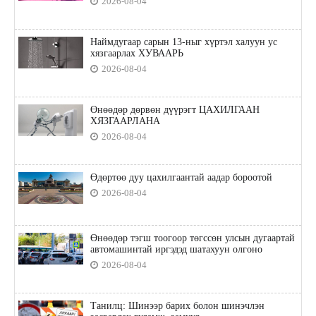
2026-08-04
Наймдугаар сарын 13-ныг хүртэл халуун ус
хязгаарлах ХУВААРЬ
2026-08-04
Өнөөдөр дөрвөн дүүрэгт ЦАХИЛГААН
ХЯЗГААРЛАНА
2026-08-04
Өдөртөө дуу цахилгаантай аадар бороотой
2026-08-04
Өнөөдөр тэгш тоогоор төгссөн улсын дугаартай
автомашинтай иргэдэд шатахуун олгоно
2026-08-04
Танилц: Шинээр барих болон шинэчлэн