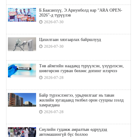
Б.Баасанхүү, Э.Ариунболд нар “ARA OPEN-
2026”-д түрүүлэв
2026-07-30
Цахилгаан хязгаарлах байршлууд
2026-07-30
Төв аймгийн наадамд түрүүлсэн, үзүүрлэсэн,
шөвгөрсөн гурван бөхөөс допинг илэрчээ
2026-07-28
Байр түрээслэнгээ, урьдчилгааг нь таван
жилийн хугацаанд төлбөл орон сууцны зээлд
хамрагдана
2026-07-28
Сөүлийн гудамж амралтын өдрүүдэд
автомашингүй бүс боллоо