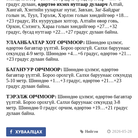
градус дулаан,
өдөртөө ихэнх нутгаар дулаарч
Алтай,
Хангай, Хэнтийн уулархаг нутаг, Завхан, Заг-Байдраг
голын эх, Туул, Тэрэлж, Хэрлэн голын хөндийгөөр +18…
+23 градус, Их нууруудын хотгор, Алтайн өвөр говь,
Орхон, Сэлэнгэ, Хараа голын хөндийгөөр +27…+32
градус, бусад нутгаар +22…+27 градус дулаан байна.
УЛААНБААТАР ХОТ ОРЧМООР:
Шөнөдөө цэлмэг,
өдөртөө багавтар үүлтэй. Бороо орохгүй. Салхи баруунаас
секундэд 4-9 метр. Шөнөдөө +4…+6 градус, өдөртөө +21…
+23 градус дулаан байна.
БАГАНУУР ОРЧМООР:
Шөнөдөө цэлмэг, өдөртөө
багавтар үүлтэй. Бороо орохгүй. Салхи баруунаас секундэд
5-10 метр. Шөнөдөө +1…+3 градус, өдөртөө +21…+23
градус дулаан байна.
ТЭРЭЛЖ ОРЧМООР:
Шөнөдөө цэлмэг, өдөртөө багавтар
үүлтэй. Бороо орохгүй. Салхи баруунаас секундэд 3-8
метр. Шөнөдөө 0 градус орчим, өдөртөө +19…+21 градус
дулаан байна.
Нийгэм
2026-05-28
ХУВААЛЦАХ