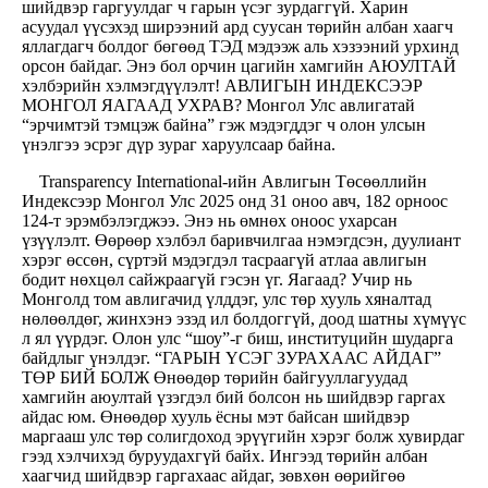
шийдвэр гаргуулдаг ч гарын үсэг зурдаггүй. Харин
асуудал үүсэхэд ширээний ард суусан төрийн албан хаагч
яллагдагч болдог бөгөөд ТЭД мэдээж аль хэзээний урхинд
орсон байдаг. Энэ бол орчин цагийн хамгийн АЮУЛТАЙ
хэлбэрийн хэлмэгдүүлэлт! АВЛИГЫН ИНДЕКСЭЭР
МОНГОЛ ЯАГААД УХРАВ? Монгол Улс авлигатай
“эрчимтэй тэмцэж байна” гэж мэдэгддэг ч олон улсын
үнэлгээ эсрэг дүр зураг харуулсаар байна.
Transparency International-ийн Авлигын Төсөөллийн
Индексээр Монгол Улс 2025 онд 31 оноо авч, 182 орноос
124-т эрэмбэлэгджээ. Энэ нь өмнөх оноос ухарсан
үзүүлэлт. Өөрөөр хэлбэл баривчилгаа нэмэгдсэн, дуулиант
хэрэг өссөн, сүртэй мэдэгдэл тасраагүй атлаа авлигын
бодит нөхцөл сайжраагүй гэсэн үг. Яагаад? Учир нь
Монголд том авлигачид үлддэг, улс төр хууль хяналтад
нөлөөлдөг, жинхэнэ эзэд ил болдоггүй, доод шатны хүмүүс
л ял үүрдэг. Олон улс “шоу”-г биш, институцийн шударга
байдлыг үнэлдэг. “ГАРЫН ҮСЭГ ЗУРАХААС АЙДАГ”
ТӨР БИЙ БОЛЖ Өнөөдөр төрийн байгууллагуудад
хамгийн аюултай үзэгдэл бий болсон нь шийдвэр гаргах
айдас юм. Өнөөдөр хууль ёсны мэт байсан шийдвэр
маргааш улс төр солигдоход эрүүгийн хэрэг болж хувирдаг
гээд хэлчихэд буруудахгүй байх. Ингээд төрийн албан
хаагчид шийдвэр гаргахаас айдаг, зөвхөн өөрийгөө