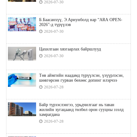
2026-07-30
Б.Баасанхүү, Э.Ариунболд нар “ARA OPEN-
2026”-д түрүүлэв
2026-07-30
Цахилгаан хязгаарлах байршлууд
2026-07-30
Төв аймгийн наадамд түрүүлсэн, үзүүрлэсэн,
шөвгөрсөн гурван бөхөөс допинг илэрчээ
2026-07-28
Байр түрээслэнгээ, урьдчилгааг нь таван
жилийн хугацаанд төлбөл орон сууцны зээлд
хамрагдана
2026-07-28