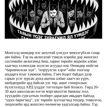
Монголд өнөөдөр нэг аюултай үзэгдэл чимээгүйхэн газар
авч байна. Тэр нь авлигатай тэмцэх нэрийн дор жинхэнэ
системийн авлигачид биш, харин төрийн жирийн албан
хаагчид хэлмэгдэж эхэлсэн асуудал юм. Өнөөдөр нийгэм
“баривчилсан хүн”, “илрүүлсэн хэрэг”-ийн тоогоор
шударга ёсыг хэмжиж байна. Гэвч бодит байдал дээр
гарын үсэг зурсан дунд шатны албан хаагч ял үүрч,
шийдвэрийн ард байсан улс төр, ашиг сонирхлын
бүлэглэлүүд АРД үлддэг тогтолцоо бий болжээ. Төрд 20-
30 жил ажилласан нэгэн мэргэжилтэн банкны зээл,
хүүхдийн сургалтын төлбөрт дарагдан амьдарч байхад
“цүнх баригчид”, улс төрийн зуучлагчид тендер, томилгоо,
лицензийн ард жинхэнэ нөлөөгөө хадгалсаар байна. Тэд