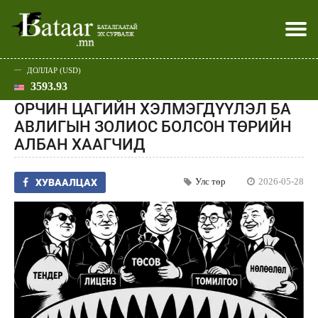
ДОЛЛАР (USD)
3593.93
Хэвлэл мэдээллээр
Батаар юу хэлэв
Эдийн засаг
Нийгэм
Дэлхий
Улс төр
Спорт
Эхлэл
Шар
ОРЧИН ЦАГИЙН ХЭЛМЭГДҮҮЛЭЛ БА
АВЛИГЫН ЗОЛИОС БОЛСОН ТӨРИЙН
АЛБАН ХААГЧИД
Улс төр
2026-05-28
ХУВААЛЦАХ