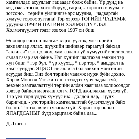
хамгаалдаг, асуудлыг гацаадаг болж байна. Үр дүнд нь
мэдээж: - төсөл, хөтөлбөрүүд гацна, - хөрөнгө оруулалт
зогсоно, - төрийн үйлчилгээ эрс муудна, - чадвартай
хүмүүс төрөөс зугтана! Тэр хэрээр ТӨРИЙН ЧАДАМЖ
уруудна ОРЧИН ЦАГИЙН ХЭЛМЭГДҮҮЛЭЛ
Хэлмэгдүүлэлт гэдэг зөвхөн 1937 он биш.
Өнөөдөр сонгон шалгаж хэрэг үүсгэх, улс төрийн
захиалгаар яллах, шүүхийн шийдвэр гараагүй байхад
“авлигач” гэж цоллох, хамгаалалтгүй хүмүүсийг золиослох
явдал газар авч байна. Нэг хүнийг шалгахад зөвхөн тэр
хүн биш; * гэр бүл, * үр хүүхэд, * нэр төр, * амьдрал нь
хамт сүйрдэг. ЭЦЭСТ нь авлига бол зөвхөн мөнгөний
асуудал биш. Энэ бол төрийн чадамж нурж буйн дохио.
Хэрэв Монгол Улс жинхэнэ эзэддээ хүрч чаддаггүй,
зөвхөн хамгаалалтгүй төрийн албан хаагчдаа золиосолдог
хэвээр байвал маргааш хэн ч ТӨРД ажиллахыг хүсэхгүй.
Тэр үед төрд үлдэх хүмүүс нь: - долдой нар, - цүнх
баригчид, - улс төрийн хамгаалалттай бүлэглэлүүд байх
болно. Тэгээд авлига ялагдахгүй. Харин төр өөрөө
ЯЛАГДСАНЫГ бүгд харцгааж байна даа...
Д.Лхагва