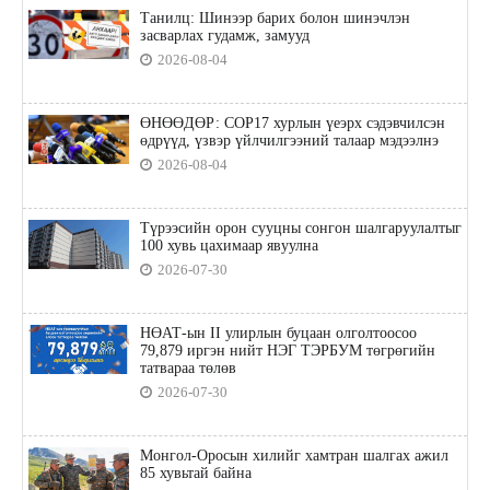
Танилц: Шинээр барих болон шинэчлэн
засварлах гудамж, замууд
2026-08-04
ӨНӨӨДӨР: COP17 хурлын үеэрх сэдэвчилсэн
өдрүүд, үзвэр үйлчилгээний талаар мэдээлнэ
2026-08-04
Түрээсийн орон сууцны сонгон шалгаруулалтыг
100 хувь цахимаар явуулна
2026-07-30
НӨАТ-ын II улирлын буцаан олголтоосоо
79,879 иргэн нийт НЭГ ТЭРБУМ төгрөгийн
татвараа төлөв
2026-07-30
Монгол-Оросын хилийг хамтран шалгах ажил
85 хувьтай байна