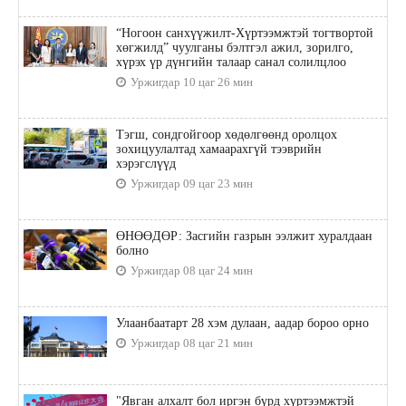
“Ногоон санхүүжилт-Хүртээмжтэй тогтвортой
хөгжилд” чуулганы бэлтгэл ажил, зорилго,
хүрэх үр дүнгийн талаар санал солилцлоо
Уржигдар 10 цаг 26 мин
Тэгш, сондгойгоор хөдөлгөөнд оролцох
зохицуулалтад хамаарахгүй тээврийн
хэрэгслүүд
Уржигдар 09 цаг 23 мин
ӨНӨӨДӨР: Засгийн газрын ээлжит хуралдаан
болно
Уржигдар 08 цаг 24 мин
Улаанбаатарт 28 хэм дулаан, аадар бороо орно
Уржигдар 08 цаг 21 мин
"Явган алхалт бол иргэн бүрд хүртээмжтэй