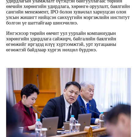
удирдлагын уламжлалт бүтэцтэй байгууллагаас төрийн
өмчийн хөрөнгийн удирдлага, хөрөнгө оруулалт, баялгийн
сангийн менежмент, IPO болон хувьчлал хариуцсан олон
улсын жишигт нийцсэн санхүүгийн мэргэжлийн институт
болгон үе шаттайгаар шинэчилнэ.
Ингэснээр төрийн өмчит уул уурхайн компаниудын
хөрөнгийн удирдлага сайжирч, байгалийн баялгийн
өгөөжийг иргэдэд илүү хүртээмжтэй, урт хугацааны
өгөөжтэй байдлаар хүргэх нөхцөл бүрдэнэ.