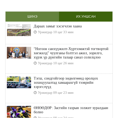
ШИНЭ
ИХ УНШСАН
Дараах замыг хэсэгчлэн хаана
Уржигдар 10 цаг 33 мин
“Ногоон санхүүжилт-Хүртээмжтэй тогтвортой
хөгжилд” чуулганы бэлтгэл ажил, зорилго,
хүрэх үр дүнгийн талаар санал солилцлоо
Уржигдар 10 цаг 26 мин
Тэгш, сондгойгоор хөдөлгөөнд оролцох
зохицуулалтад хамаарахгүй тээврийн
хэрэгслүүд
Уржигдар 09 цаг 23 мин
ӨНӨӨДӨР: Засгийн газрын ээлжит хуралдаан
болно
Уржигдар 08 цаг 24 мин