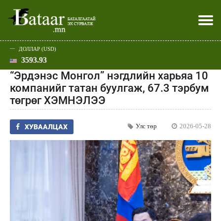
ДОЛЛАР (USD)
3593.93
Хэвлэл мэдээллээр
Батаар юу хэлэв
Эдийн засаг
Нийгэм
Дэлхий
Улс төр
Спорт
Эхлэл
Шар
“Эрдэнэс Монгол” нэгдлийн харьяа 10
компанийг татан буулгаж, 67.3 тэрбум
төгрөг ХЭМНЭЛЭЭ
Улс төр
2026-05-28
ХУВААЛЦАХ