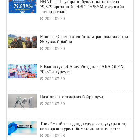
НӨАТ-ын II улирлын буцаан олголтоосоо
79,879 иргэн нийт НЭГ ТЭРБУМ төгрөгийн
татвараа төлөв
2026-07-30
Монгол-Оросын хилийг хамтран шалгах ажил
85 хувьтай байна
2026-07-30
Б.Баасанхүү, Э.Ариунболд нар “ARA OPEN-
2026”-д түрүүлэв
2026-07-30
Цахилгаан хязгаарлах байршлууд
2026-07-30
Төв аймгийн наадамд түрүүлсэн, үзүүрлэсэн,
шөвгөрсөн гурван бөхөөс допинг илэрчээ
2026-07-28