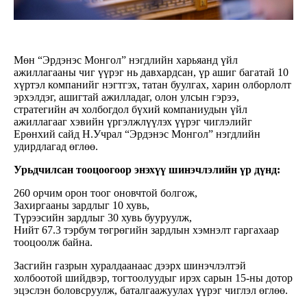
Мөн “Эрдэнэс Монгол” нэгдлийн харьяанд үйл
ажиллагааны чиг үүрэг нь давхардсан, үр ашиг багатай 10
хүртэл компанийг нэгтгэх, татан буулгах, харин олборлолт
эрхэлдэг, ашигтай ажилладаг, олон улсын гэрээ,
стратегийн ач холбогдол бүхий компаниудын үйл
ажиллагааг хэвийн үргэлжлүүлэх үүрэг чиглэлийг
Ерөнхий сайд Н.Учрал “Эрдэнэс Монгол” нэгдлийн
удирдлагад өглөө.
Урьдчилсан тооцоогоор энэхүү шинэчлэлийн үр дүнд:
260 орчим орон тоог оновчтой болгож,
Захиргааны зардлыг 10 хувь,
Түрээсийн зардлыг 30 хувь бууруулж,
Нийт 67.3 тэрбум төгрөгийн зардлын хэмнэлт гаргахаар
тооцоолж байна.
Засгийн газрын хуралдаанаас дээрх шинэчлэлтэй
холбоотой шийдвэр, тогтоолуудыг ирэх сарын 15-ны дотор
эцэслэн боловсруулж, баталгаажуулах үүрэг чиглэл өглөө.