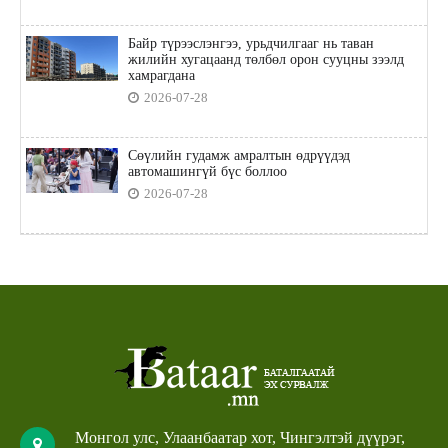
Байр түрээслэнгээ, урьдчилгааг нь таван
жилийн хугацаанд төлбөл орон сууцны зээлд
хамрагдана
2026-07-28
Сөүлийн гудамж амралтын өдрүүдэд
автомашингүй бүс боллоо
2026-07-28
Монгол улс, Улаанбаатар хот, Чингэлтэй дүүрэг,