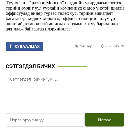
Түүнчлэн “Эрдэнэс Монгол” нэгдлийн удирдлагын зүгээс
төрийн өмчит уул уурхайн компаниуд өндөр үнэтэй шилэн
оффисуудад өндөр түрээс төлөх бус, төрийн ашиглалт
багатай үл хөдлөх хөрөнгө, оффисын нөөцийг илүү үр
ашигтай, хэмнэлттэй ашиглах зарчмыг хатуу баримталж
ажиллаж байгаагаа илэрхийллээ.
Улс төр
2026-05-28
ХУВААЛЦАХ
СЭТГЭГДЭЛ БИЧИХ
Илгээх