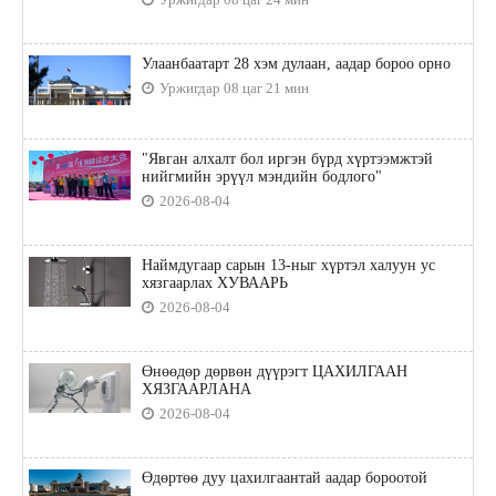
Улаанбаатарт 28 хэм дулаан, аадар бороо орно
Уржигдар 08 цаг 21 мин
"Явган алхалт бол иргэн бүрд хүртээмжтэй
нийгмийн эрүүл мэндийн бодлого"
2026-08-04
Наймдугаар сарын 13-ныг хүртэл халуун ус
хязгаарлах ХУВААРЬ
2026-08-04
Өнөөдөр дөрвөн дүүрэгт ЦАХИЛГААН
ХЯЗГААРЛАНА
2026-08-04
Өдөртөө дуу цахилгаантай аадар бороотой