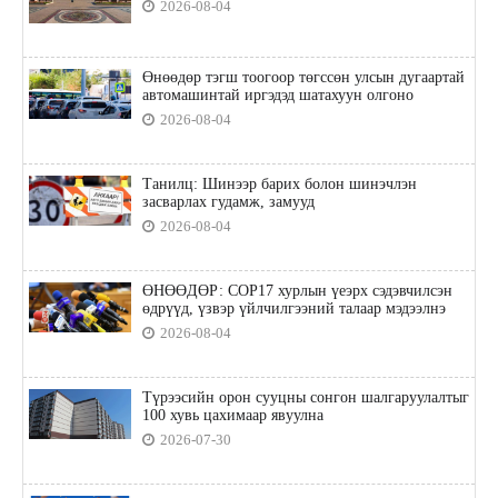
2026-08-04
Өнөөдөр тэгш тоогоор төгссөн улсын дугаартай
автомашинтай иргэдэд шатахуун олгоно
2026-08-04
Танилц: Шинээр барих болон шинэчлэн
засварлах гудамж, замууд
2026-08-04
ӨНӨӨДӨР: COP17 хурлын үеэрх сэдэвчилсэн
өдрүүд, үзвэр үйлчилгээний талаар мэдээлнэ
2026-08-04
Түрээсийн орон сууцны сонгон шалгаруулалтыг
100 хувь цахимаар явуулна
2026-07-30