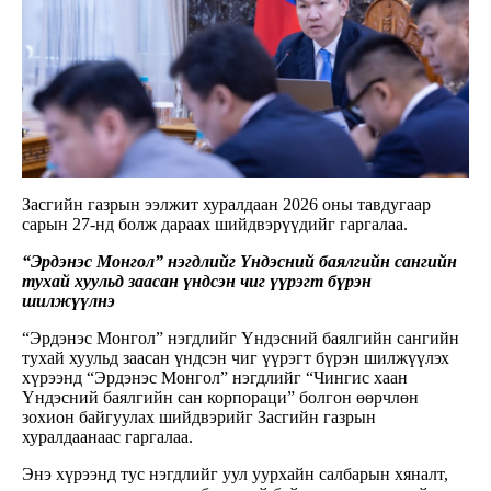
Засгийн газрын ээлжит хуралдаан 2026 оны тавдугаар
сарын 27-нд болж дараах шийдвэрүүдийг гаргалаа.
“Эрдэнэс Монгол” нэгдлийг Үндэсний баялгийн сангийн
тухай хуульд заасан үндсэн чиг үүрэгт бүрэн
шилжүүлнэ
“Эрдэнэс Монгол” нэгдлийг Үндэсний баялгийн сангийн
тухай хуульд заасан үндсэн чиг үүрэгт бүрэн шилжүүлэх
хүрээнд “Эрдэнэс Монгол” нэгдлийг “Чингис хаан
Үндэсний баялгийн сан корпораци” болгон өөрчлөн
зохион байгуулах шийдвэрийг Засгийн газрын
хуралдаанаас гаргалаа.
Энэ хүрээнд тус нэгдлийг уул уурхайн салбарын хяналт,