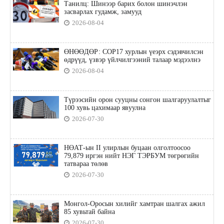
Танилц: Шинээр барих болон шинэчлэн
засварлах гудамж, замууд
2026-08-04
ӨНӨӨДӨР: COP17 хурлын үеэрх сэдэвчилсэн
өдрүүд, үзвэр үйлчилгээний талаар мэдээлнэ
2026-08-04
Түрээсийн орон сууцны сонгон шалгаруулалтыг
100 хувь цахимаар явуулна
2026-07-30
НӨАТ-ын II улирлын буцаан олголтоосоо
79,879 иргэн нийт НЭГ ТЭРБУМ төгрөгийн
татвараа төлөв
2026-07-30
Монгол-Оросын хилийг хамтран шалгах ажил
85 хувьтай байна
2026-07-30