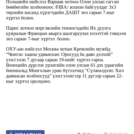
Польшийн нийслэл Варшав хотноо Олон улсын сагсан
бөмбөгийн холбооноос /FIBA/ зохион байгуулдаг 3x3
төрлийн насанд хүрэгчдийн ДАШТ энэ сарын 7-ныг
хүртэл болно.
Парис хотноо мэргэжлийн теннисчдийн Их дуулга
цувралын Францын аварга шалгаруулах нээлттэй тэмцээн
энэ сарын 7-ныг хүртэл болно.
ОХУ-ын нийслэл Москва хотын Кремлийн музейд
“Чингис хааны удмынхан: Оросууд ба даян дэлхий”
үзэсгэлэн 7 дугаар сарын 19-нийг хүртэл гарна.
Венецийн дүрслэх урлагийн олон улсын 61 дэх удаагийн
биеннальд Монголын уран бүтээлчид “Сүлжилдээн: Хил
дамнасан холбоосууд” үзэсгэлэнгээр 11 дүгээр сарын 22-
ныг хүртэл оролцоно.