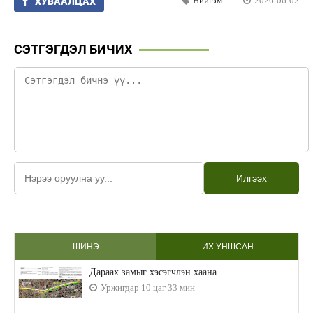
Нийгэм
2026-06-02
ХУВААЛЦАХ
СЭТГЭГДЭЛ БИЧИХ
Илгээх
ШИНЭ
ИХ УНШСАН
Дараах замыг хэсэгчлэн хаана
Уржигдар 10 цаг 33 мин