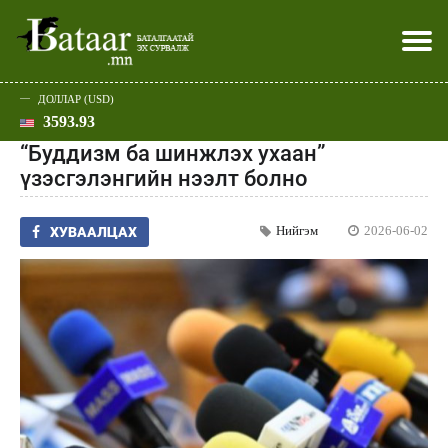
ДОЛЛАР (USD)
3593.93
Хэвлэл мэдээллээр
Батаар юу хэлэв
Эдийн засаг
Нийгэм
Дэлхий
Улс төр
Спорт
Эхлэл
Шар
“Буддизм ба шинжлэх ухаан”
үзэсгэлэнгийн нээлт болно
Нийгэм
2026-06-02
ХУВААЛЦАХ