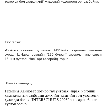
төлөө за бол заавал хий” үндэсний хөдөлгөөн өрнөж байна.
Үзэсгэлэн:
-Соёлын гавъяат зүтгэлтэн, МУЭ-ийн нэрэмжит шагналт
зураач Ц.Нарангэрэлийн “150 бүтээл” үзэсгэлэн энэ сарын
13-ныг хүртэл “Hue” арт галерейд гарна.
Хилийн чанадад:
Германы Ханновер хотноо гал унтраах, аврах, иргэний
хамгаалалтын салбарын дэлхийн хамгийн том үзэсгэлэн
худалдаа болох “INTERSCHUTZ 2026” энэ сарын 6-ныг
хүртэл болно.