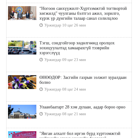
“Ногоон санхүүжилт-Хүртээмжтэй тогтвортой
хөгжилд” чуулганы бэлтгэл ажил, зорилго,
хүрэх үр дүнгийн талаар санал солилцлоо
Уржигдар 10 цаг 26 мин
Тэгш, сондгойгоор хөдөлгөөнд оролцох
зохицуулалтад хамаарахгүй тээврийн
хэрэгслүүд
Уржигдар 09 цаг 23 мин
ӨНӨӨДӨР: Засгийн газрын ээлжит хуралдаан
болно
Уржигдар 08 цаг 24 мин
Улаанбаатарт 28 хэм дулаан, аадар бороо орно
Уржигдар 08 цаг 21 мин
"Явган алхалт бол иргэн бүрд хүртээмжтэй