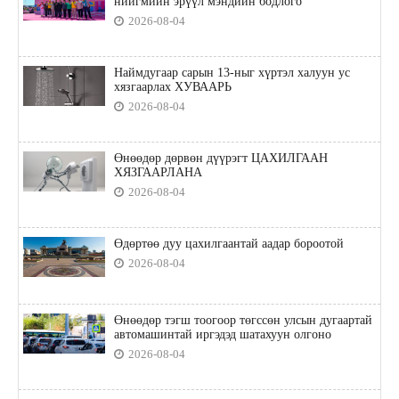
нийгмийн эрүүл мэндийн бодлого"
2026-08-04
Наймдугаар сарын 13-ныг хүртэл халуун ус
хязгаарлах ХУВААРЬ
2026-08-04
Өнөөдөр дөрвөн дүүрэгт ЦАХИЛГААН
ХЯЗГААРЛАНА
2026-08-04
Өдөртөө дуу цахилгаантай аадар бороотой
2026-08-04
Өнөөдөр тэгш тоогоор төгссөн улсын дугаартай
автомашинтай иргэдэд шатахуун олгоно
2026-08-04