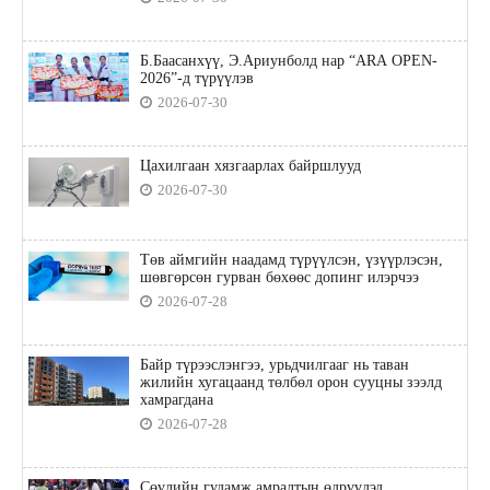
Б.Баасанхүү, Э.Ариунболд нар “ARA OPEN-
2026”-д түрүүлэв
2026-07-30
Цахилгаан хязгаарлах байршлууд
2026-07-30
Төв аймгийн наадамд түрүүлсэн, үзүүрлэсэн,
шөвгөрсөн гурван бөхөөс допинг илэрчээ
2026-07-28
Байр түрээслэнгээ, урьдчилгааг нь таван
жилийн хугацаанд төлбөл орон сууцны зээлд
хамрагдана
2026-07-28
Сөүлийн гудамж амралтын өдрүүдэд