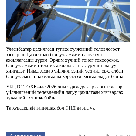
Улаанбаатар цахилгаан түгээх сүлжээний төлөвлөгөөт
засвар нь Цахилгаан байгууламжийн аюулгүй
ажиллагааны дүрэм, Эрчим хүчний тоног төхөөрөмж,
байгууламжийн техник ажиллагааны дүрмийн дагуу
хийгддэг. Иймд засвар үйлчилгээний үед айл өрх, албан
байгууллагын цахилгааны хэрэглээг хязгаарладаг байна.
УБЦТС ТӨХК-иас 2026 оны зургаадугаар сарын засвар
үйлчилгээний төлөвлөлийн дагуу цахилгаан хязгаарлах
хуваарийг хүргэж байна.
Та хуваарьтай танилцах бол
ЭНД
дарна уу.