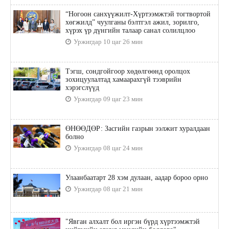
“Ногоон санхүүжилт-Хүртээмжтэй тогтвортой
хөгжилд” чуулганы бэлтгэл ажил, зорилго,
хүрэх үр дүнгийн талаар санал солилцлоо
Уржигдар 10 цаг 26 мин
Тэгш, сондгойгоор хөдөлгөөнд оролцох
зохицуулалтад хамаарахгүй тээврийн
хэрэгслүүд
Уржигдар 09 цаг 23 мин
ӨНӨӨДӨР: Засгийн газрын ээлжит хуралдаан
болно
Уржигдар 08 цаг 24 мин
Улаанбаатарт 28 хэм дулаан, аадар бороо орно
Уржигдар 08 цаг 21 мин
"Явган алхалт бол иргэн бүрд хүртээмжтэй