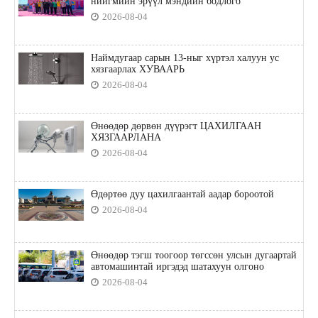
нийгмийн эрүүл мэндийн бодлого"
2026-08-04
Наймдугаар сарын 13-ныг хүртэл халуун ус
хязгаарлах ХУВААРЬ
2026-08-04
Өнөөдөр дөрвөн дүүрэгт ЦАХИЛГААН
ХЯЗГААРЛАНА
2026-08-04
Өдөртөө дуу цахилгаантай аадар бороотой
2026-08-04
Өнөөдөр тэгш тоогоор төгссөн улсын дугаартай
автомашинтай иргэдэд шатахуун олгоно
2026-08-04