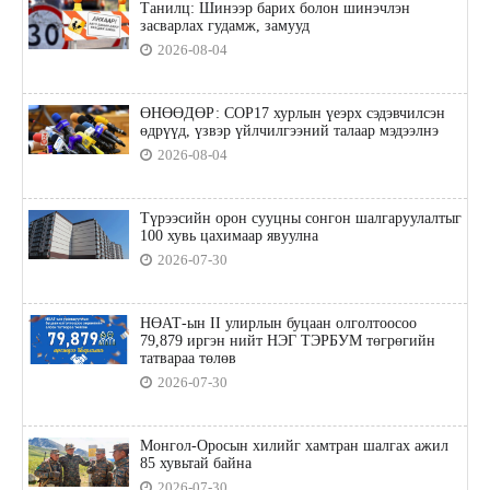
Танилц: Шинээр барих болон шинэчлэн
засварлах гудамж, замууд
2026-08-04
ӨНӨӨДӨР: COP17 хурлын үеэрх сэдэвчилсэн
өдрүүд, үзвэр үйлчилгээний талаар мэдээлнэ
2026-08-04
Түрээсийн орон сууцны сонгон шалгаруулалтыг
100 хувь цахимаар явуулна
2026-07-30
НӨАТ-ын II улирлын буцаан олголтоосоо
79,879 иргэн нийт НЭГ ТЭРБУМ төгрөгийн
татвараа төлөв
2026-07-30
Монгол-Оросын хилийг хамтран шалгах ажил
85 хувьтай байна
2026-07-30