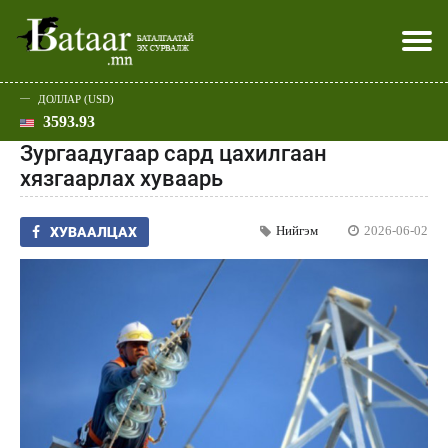
ДОЛЛАР (USD)
3593.93
Хэвлэл мэдээллээр
Батаар юу хэлэв
Эдийн засаг
Нийгэм
Дэлхий
Улс төр
Спорт
Эхлэл
Шар
Зургаадугаар сард цахилгаан
хязгаарлах хуваарь
Нийгэм
2026-06-02
ХУВААЛЦАХ