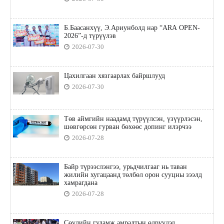
Б.Баасанхүү, Э.Ариунболд нар “ARA OPEN-
2026”-д түрүүлэв
2026-07-30
Цахилгаан хязгаарлах байршлууд
2026-07-30
Төв аймгийн наадамд түрүүлсэн, үзүүрлэсэн,
шөвгөрсөн гурван бөхөөс допинг илэрчээ
2026-07-28
Байр түрээслэнгээ, урьдчилгааг нь таван
жилийн хугацаанд төлбөл орон сууцны зээлд
хамрагдана
2026-07-28
Сөүлийн гудамж амралтын өдрүүдэд