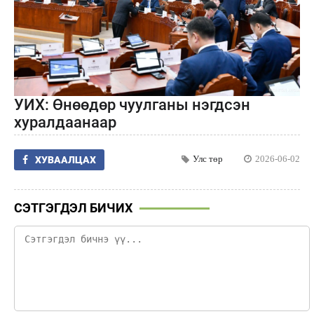
УИХ: Өнөөдөр чуулганы нэгдсэн
хуралдаанаар
Улс төр
2026-06-02
ХУВААЛЦАХ
СЭТГЭГДЭЛ БИЧИХ