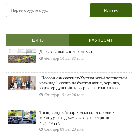
Илгээх
ШИНЭ
ИХ УНШСАН
Дараах замыг хэсэгчлэн хаана
Өчигдөр 10 цаг 33 мин
“Ногоон санхүүжилт-Хүртээмжтэй тогтвортой
хөгжилд” чуулганы бэлтгэл ажил, зорилго,
хүрэх үр дүнгийн талаар санал солилцлоо
Өчигдөр 10 цаг 26 мин
Тэгш, сондгойгоор хөдөлгөөнд оролцох
зохицуулалтад хамаарахгүй тээврийн
хэрэгслүүд
Өчигдөр 09 цаг 23 мин