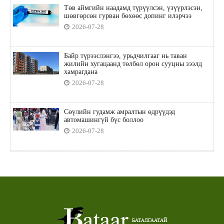
Төв аймгийн наадамд түрүүлсэн, үзүүрлэсэн,
шөвгөрсөн гурван бөхөөс допинг илэрчээ
2026-07-28
Байр түрээслэнгээ, урьдчилгааг нь таван
жилийн хугацаанд төлбөл орон сууцны зээлд
хамрагдана
2026-07-28
Сөүлийн гудамж амралтын өдрүүдэд
автомашингүй бүс боллоо
2026-07-28