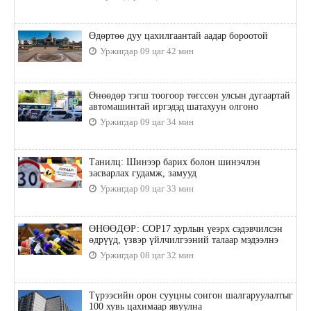
Өдөртөө дуу цахилгаантай аадар бороотой
Уржигдар 09 цаг 42 мин
Өнөөдөр тэгш тоогоор төгссөн улсын дугаартай
автомашинтай иргэдэд шатахуун олгоно
Уржигдар 09 цаг 34 мин
Танилц: Шинээр барих болон шинэчлэн
засварлах гудамж, замууд
Уржигдар 09 цаг 33 мин
ӨНӨӨДӨР: COP17 хурлын үеэрх сэдэвчилсэн
өдрүүд, үзвэр үйлчилгээний талаар мэдээлнэ
Уржигдар 08 цаг 32 мин
Түрээсийн орон сууцны сонгон шалгаруулалтыг
100 хувь цахимаар явуулна