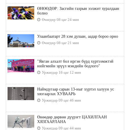
ӨНӨӨДӨР: Засгийн газрын ээлжит хуралдаан
болно
Өчигдөр 08 цаг 24 мин
Улаанбаатарт 28 хэм дулаан, аадар бороо орно
Өчигдөр 08 цаг 21 мин
"Явган алхалт бол иргэн бүрд хүртээмжтэй
нийгмийн эрүүл мэндийн бодлого"
Уржигдар 16 цаг 12 мин
Наймдугаар сарын 13-ныг хүртэл халуун ус
хязгаарлах ХУВААРЬ
Уржигдар 09 цаг 46 мин
Өнөөдөр дөрвөн дүүрэгт ЦАХИЛГААН
ХЯЗГААРЛАНА
Уржигдар 09 цаг 44 мин