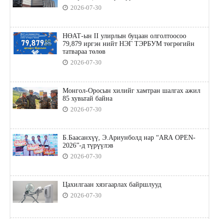
2026-07-30
НӨАТ-ын II улирлын буцаан олголтоосоо
79,879 иргэн нийт НЭГ ТЭРБУМ төгрөгийн
татвараа төлөв
2026-07-30
Монгол-Оросын хилийг хамтран шалгах ажил
85 хувьтай байна
2026-07-30
Б.Баасанхүү, Э.Ариунболд нар “ARA OPEN-
2026”-д түрүүлэв
2026-07-30
Цахилгаан хязгаарлах байршлууд
2026-07-30