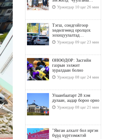
хөгжилд” чуулганы
бэлтгэл ажил, зорилго,
Уржигдар 10 цаг 26 мин
хүрэх үр дүнгийн талаар
санал солилцлоо
Тэгш, сондгойгоор
хөдөлгөөнд оролцох
зохицуулалтад
хамаарахгүй тээврийн
Уржигдар 09 цаг 23 мин
хэрэгслүүд
ӨНӨӨДӨР: Засгийн
газрын ээлжит
хуралдаан болно
Уржигдар 08 цаг 24 мин
Улаанбаатарт 28 хэм
дулаан, аадар бороо орно
Уржигдар 08 цаг 21 мин
"Явган алхалт бол иргэн
бүрд хүртээмжтэй