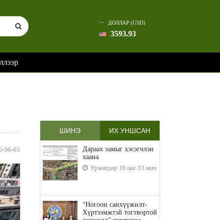
ДОЛЛАР (USD)
3593.93
ллээр
ШИНЭ
ИХ УНШСАН
Дараах замыг хэсэгчлэн
6-06-03
хаана
Уржигдар 10 цаг 33 мин
“Ногоон санхүүжилт-
Хүртээмжтэй тогтвортой