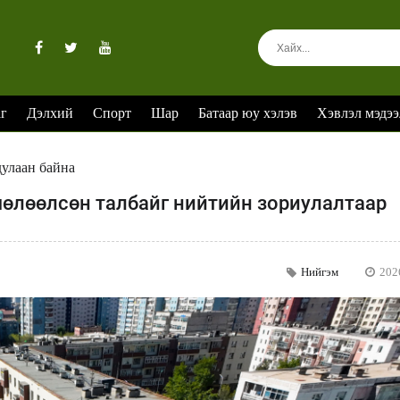
аг
Дэлхий
Спорт
Шар
Батаар юу хэлэв
Хэвлэл мэдээ
дулаан байна
чөлөөлсөн талбайг нийтийн зориулалтаар
Нийгэм
202