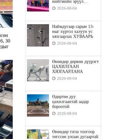
нийгмийн эрүүл
мэндийн бодлого"
2026-08-04
Наймдугаар сарын 13-
ныг хүртэл халуун ус
лсөн
хязгаарлах ХУВААРЬ
6, 30
2026-08-04
удыг
Өнөөдөр дөрвөн дүүрэгт
ЦАХИЛГААН
ХЯЗГААРЛАНА
2026-08-04
Өдөртөө дуу
цахилгаантай аадар
бороотой
2026-08-04
Өнөөдөр тэгш тоогоор
төгссөн улсын дугаартай