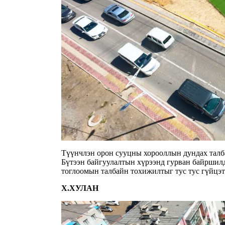
Түүнчлэн орон сууцны хорооллын дундах талб
Бүтээн байгуулалтын хүрээнд гурван байршилд
тоглоомын талбайн тохижилтыг тус тус гүйцэт
Х.ХУЛАН