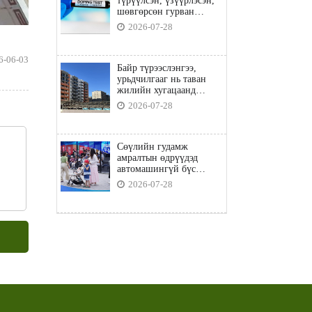
түрүүлсэн, үзүүрлэсэн,
шөвгөрсөн гурван
бөхөөс допинг илэрчээ
2026-07-28
6-06-03
Байр түрээслэнгээ,
урьдчилгааг нь таван
жилийн хугацаанд
төлбөл орон сууцны
2026-07-28
зээлд хамрагдана
Сөүлийн гудамж
амралтын өдрүүдэд
автомашингүй бүс
боллоо
2026-07-28