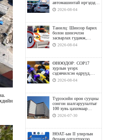
автомашинтай иргэдэд
шатахуун олгоно
2026-08-04
Танилц: Шинээр барих
болон шинэчлэн
засварлах гудамж,
замууд
2026-08-04
ӨНӨӨДӨР: COP17
хурлын үеэрх
сэдэвчилсэн өдрүүд,
үзвэр үйлчилгээний
2026-08-04
талаар мэдээлнэ
на.
Түрээсийн орон сууцны
үхдийн
сонгон шалгаруулалтыг
100 хувь цахимаар
явуулна
2026-07-30
НӨАТ-ын II улирлын
буцаан олголтоосоо