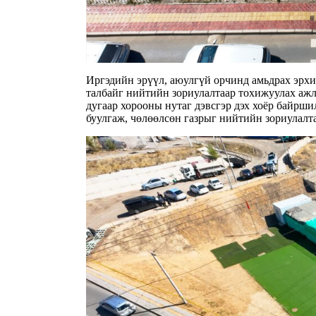
Иргэдийн эрүүл, аюулгүй орчинд амьдрах эрхий
талбайг нийтийн зориулалтаар тохижуулах ажл
дугаар хорооны нутаг дэвсгэр дэх хоёр байрш
буулгаж, чөлөөлсөн газрыг нийтийн зориулалт