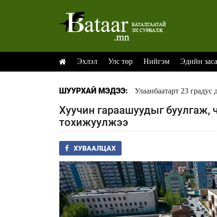
Эхлэл
Улс төр
Нийгэм
Эдийн зас
ШУУРХАЙ МЭДЭЭ:
Улаанбаатарт 23 градус 
Хуучин гараашуудыг буулгаж, 
тохижуулжээ
ХУВААЛЦАХ