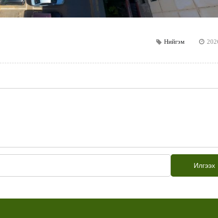
Нийгэм
202
Илгээх