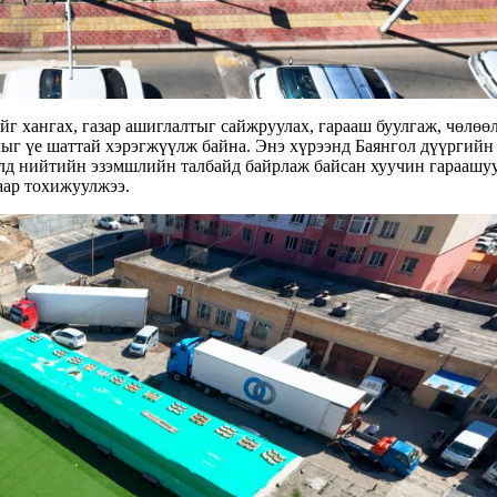
г хангах, газар ашиглалтыг сайжруулах, гарааш буулгаж, чөлөө
ыг үе шаттай хэрэгжүүлж байна. Энэ хүрээнд Баянгол дүүргийн 
илд нийтийн эзэмшлийн талбайд байрлаж байсан хуучин гараашу
аар тохижуулжээ.