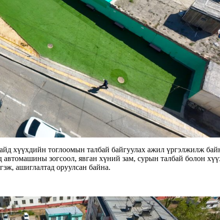
айд хүүхдийн тоглоомын талбай байгуулах ажил үргэлжилж бай
 автомашины зогсоол, явган хүний зам, сурын талбай болон хү
гэж, ашиглалтад оруулсан байна.