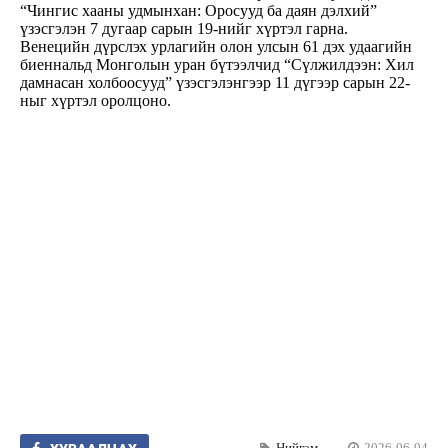
“Чингис хааны удмынхан: Оросууд ба даян дэлхий”
үзэсгэлэн 7 дугаар сарын 19-нийг хүртэл гарна.
Венецийн дүрслэх урлагийн олон улсын 61 дэх удаагийн
биеннальд Монголын уран бүтээлчид “Сүлжилдээн: Хил
дамнасан холбоосууд” үзэсгэлэнгээр 11 дүгээр сарын 22-
ныг хүртэл оролцоно.
Нийгэм
2026-06-04