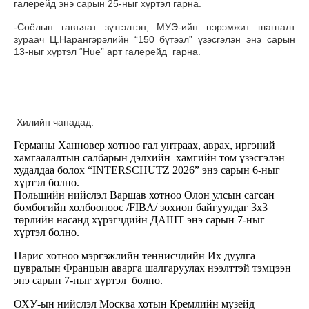
галерейд энэ сарын 25-ныг хүртэл гарна.
-Соёлын гавъяат зүтгэлтэн, МУЭ-ийн нэрэмжит шагналт
зураач Ц.Нарангэрэлийн “150 бүтээл” үзэсгэлэн энэ сарын
13-ныг хүртэл “Hue” арт галерейд гарна.
Хилийн чанадад:
Германы Ханновер хотноо гал унтраах, аврах, иргэний
хамгаалалтын салбарын дэлхийн хамгийн том үзэсгэлэн
худалдаа болох “INTERSCHUTZ 2026” энэ сарын 6-ныг
хүртэл болно.
Польшийн нийслэл Варшав хотноо Олон улсын сагсан
бөмбөгийн холбооноос /FIBA/ зохион байгуулдаг 3x3
төрлийн насанд хүрэгчдийн ДАШТ энэ сарын 7-ныг
хүртэл болно.
Парис хотноо мэргэжлийн теннисчдийн Их дуулга
цувралын Францын аварга шалгаруулах нээлттэй тэмцээн
энэ сарын 7-ныг хүртэл болно.
ОХУ-ын нийслэл Москва хотын Кремлийн музейд