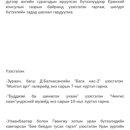
дүгээр ангийн сурагчдын ирүүлсэн бүтээлүүдээр Ерөнхий
консулын газрын байранд үзэсгэлэн гаргаж, шилдэг
бүтээлийн эздэд шагнал гардуулна.
Үзэсгэлэн:
-Зураач, багш Д.Батнасангийн “Бага нас-2” үзэсгэлэн
"Монгол арт" галерейд энэ сарын 7-ныг хүртэл гарна.
-“Буддизм ба шинжлэх ухаан” үзэсгэлэн “Чингис
хаан”үндэсний музейд энэ сарын 10-ныг хүртэл гарна.
-Улаанбаатар болон Гвангжу хотын уран бүтээлчдийн
хамтарсан “Бие биедээ тусах гэрэл” үзэсгэлэн Уран зургийн