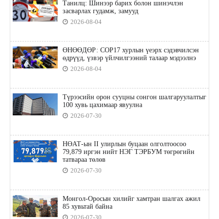
Танилц: Шинээр барих болон шинэчлэн
засварлах гудамж, замууд
2026-08-04
ӨНӨӨДӨР: COP17 хурлын үеэрх сэдэвчилсэн
өдрүүд, үзвэр үйлчилгээний талаар мэдээлнэ
2026-08-04
Түрээсийн орон сууцны сонгон шалгаруулалтыг
100 хувь цахимаар явуулна
2026-07-30
НӨАТ-ын II улирлын буцаан олголтоосоо
79,879 иргэн нийт НЭГ ТЭРБУМ төгрөгийн
татвараа төлөв
2026-07-30
Монгол-Оросын хилийг хамтран шалгах ажил
85 хувьтай байна
2026-07-30