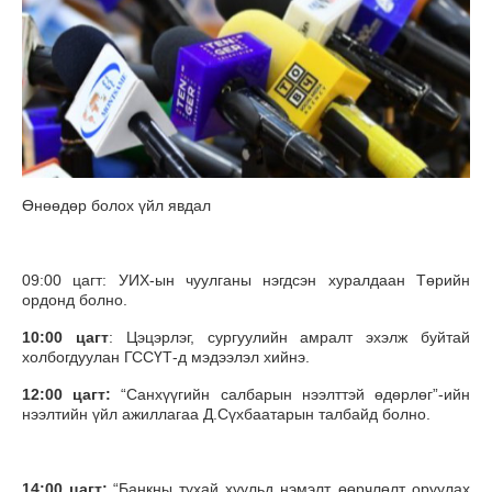
Өнөөдөр болох үйл явдал
09:00 цагт: УИХ-ын чуулганы нэгдсэн хуралдаан Төрийн
ордонд болно.
10:00 цагт
: Цэцэрлэг, сургуулийн амралт эхэлж буйтай
холбогдуулан ГССҮТ-д мэдээлэл хийнэ.
12:00 цагт:
“Санхүүгийн салбарын нээлттэй өдөрлөг”-ийн
нээлтийн үйл ажиллагаа Д.Сүхбаатарын талбайд болно.
14:00 цагт:
“Банкны тухай хуульд нэмэлт, өөрчлөлт оруулах