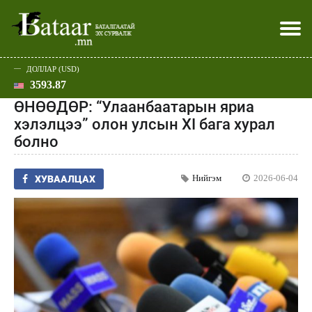
ДОЛЛАР (USD)
3593.87
Хэвлэл мэдээллээр
Батаар юу хэлэв
Эдийн засаг
Нийгэм
Дэлхий
Улс төр
Спорт
Эхлэл
Шар
ӨНӨӨДӨР: “Улаанбаатарын яриа
хэлэлцээ” олон улсын XI бага хурал
болно
Нийгэм
2026-06-04
ХУВААЛЦАХ