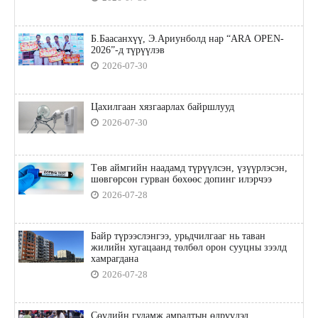
Б.Баасанхүү, Э.Ариунболд нар “ARA OPEN-
2026”-д түрүүлэв
2026-07-30
Цахилгаан хязгаарлах байршлууд
2026-07-30
Төв аймгийн наадамд түрүүлсэн, үзүүрлэсэн,
шөвгөрсөн гурван бөхөөс допинг илэрчээ
2026-07-28
Байр түрээслэнгээ, урьдчилгааг нь таван
жилийн хугацаанд төлбөл орон сууцны зээлд
хамрагдана
2026-07-28
Сөүлийн гудамж амралтын өдрүүдэд