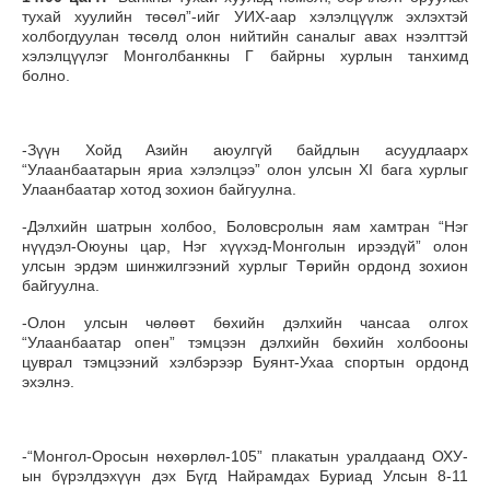
тухай хуулийн төсөл”-ийг УИХ-аар хэлэлцүүлж эхлэхтэй
холбогдуулан төсөлд олон нийтийн саналыг авах нээлттэй
хэлэлцүүлэг Монголбанкны Г байрны хурлын танхимд
болно.
-Зүүн Хойд Азийн аюулгүй байдлын асуудлаарх
“Улаанбаатарын яриа хэлэлцээ” олон улсын XI бага хурлыг
Улаанбаатар хотод зохион байгуулна.
-Дэлхийн шатрын холбоо, Боловсролын яам хамтран “Нэг
нүүдэл-Оюуны цар, Нэг хүүхэд-Монголын ирээдүй” олон
улсын эрдэм шинжилгээний хурлыг Төрийн ордонд зохион
байгуулна.
-Олон улсын чөлөөт бөхийн дэлхийн чансаа олгох
“Улаанбаатар опен” тэмцээн дэлхийн бөхийн холбооны
цуврал тэмцээний хэлбэрээр Буянт-Ухаа спортын ордонд
эхэлнэ.
-“Монгол-Оросын нөхөрлөл-105” плакатын уралдаанд ОХУ-
ын бүрэлдэхүүн дэх Бүгд Найрамдах Буриад Улсын 8-11