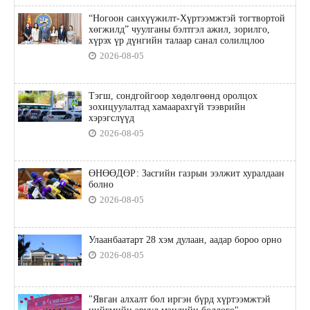
“Ногоон санхүүжилт-Хүртээмжтэй тогтвортой
хөгжилд” чуулганы бэлтгэл ажил, зорилго,
хүрэх үр дүнгийн талаар санал солилцлоо
2026-08-05
Тэгш, сондгойгоор хөдөлгөөнд оролцох
зохицуулалтад хамаарахгүй тээврийн
хэрэгслүүд
2026-08-05
ӨНӨӨДӨР: Засгийн газрын ээлжит хуралдаан
болно
2026-08-05
Улаанбаатарт 28 хэм дулаан, аадар бороо орно
2026-08-05
"Явган алхалт бол иргэн бүрд хүртээмжтэй