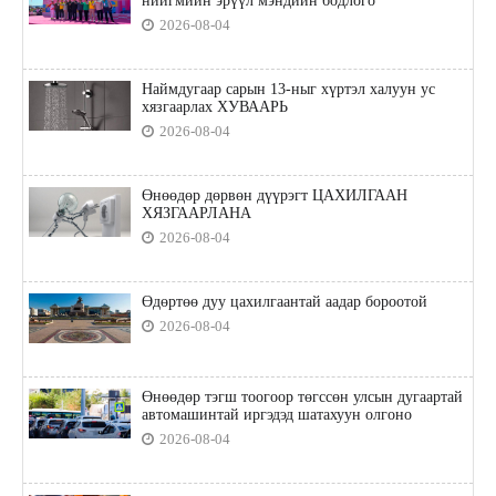
нийгмийн эрүүл мэндийн бодлого"
2026-08-04
Наймдугаар сарын 13-ныг хүртэл халуун ус
хязгаарлах ХУВААРЬ
2026-08-04
Өнөөдөр дөрвөн дүүрэгт ЦАХИЛГААН
ХЯЗГААРЛАНА
2026-08-04
Өдөртөө дуу цахилгаантай аадар бороотой
2026-08-04
Өнөөдөр тэгш тоогоор төгссөн улсын дугаартай
автомашинтай иргэдэд шатахуун олгоно
2026-08-04