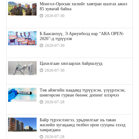
Монгол-Оросын хилийг хамтран шалгах ажил
85 хувьтай байна
2026-07-30
Б.Баасанхүү, Э.Ариунболд нар “ARA OPEN-
2026”-д түрүүлэв
2026-07-30
Цахилгаан хязгаарлах байршлууд
2026-07-30
Төв аймгийн наадамд түрүүлсэн, үзүүрлэсэн,
шөвгөрсөн гурван бөхөөс допинг илэрчээ
2026-07-28
Байр түрээслэнгээ, урьдчилгааг нь таван
жилийн хугацаанд төлбөл орон сууцны зээлд
хамрагдана
2026-07-28