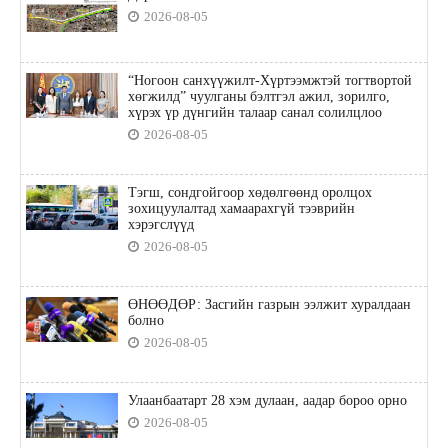
2026-08-05
“Ногоон санхүүжилт-Хүртээмжтэй тогтвортой
хөгжилд” чуулганы бэлтгэл ажил, зорилго,
хүрэх үр дүнгийн талаар санал солилцлоо
2026-08-05
Тэгш, сондгойгоор хөдөлгөөнд оролцох
зохицуулалтад хамаарахгүй тээврийн
хэрэгслүүд
2026-08-05
ӨНӨӨДӨР: Засгийн газрын ээлжит хуралдаан
болно
2026-08-05
Улаанбаатарт 28 хэм дулаан, аадар бороо орно
2026-08-05