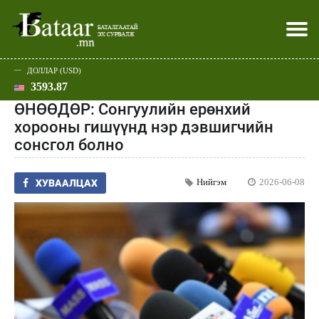
ДОЛЛАР (USD)
3593.87
Хэвлэл мэдээллээр
Батаар юу хэлэв
Эдийн засаг
Нийгэм
Дэлхий
Улс төр
Спорт
Эхлэл
Шар
ӨНӨӨДӨР: Сонгуулийн ерөнхий
хорооны гишүүнд нэр дэвшигчийн
сонсгол болно
Нийгэм
2026-06-08
ХУВААЛЦАХ