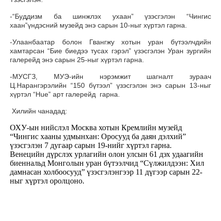
-“Буддизм ба шинжлэх ухаан” үзэсгэлэн “Чингис
хаан”үндэсний музейд энэ сарын 10-ныг хүртэл гарна.
-Улаанбаатар болон Гвангжу хотын уран бүтээлчдийн
хамтарсан “Бие биедээ тусах гэрэл” үзэсгэлэн Уран зургийн
галерейд энэ сарын 25-ныг хүртэл гарна.
-МУСГЗ, МУЭ-ийн нэрэмжит шагналт зураач
Ц.Нарангэрэлийн “150 бүтээл” үзэсгэлэн энэ сарын 13-ныг
хүртэл “Hue” арт галерейд гарна.
Хилийн чанадад:
ОХУ-ын нийслэл Москва хотын Кремлийн музейд
“Чингис хааны удмынхан: Оросууд ба даян дэлхий”
үзэсгэлэн 7 дугаар сарын 19-нийг хүртэл гарна.
Венецийн дүрслэх урлагийн олон улсын 61 дэх удаагийн
биеннальд Монголын уран бүтээлчид “Сүлжилдээн: Хил
дамнасан холбоосууд” үзэсгэлэнгээр 11 дүгээр сарын 22-
ныг хүртэл оролцоно.