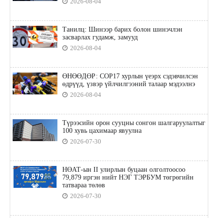
2026-08-04
Танилц: Шинээр барих болон шинэчлэн
засварлах гудамж, замууд
2026-08-04
ӨНӨӨДӨР: COP17 хурлын үеэрх сэдэвчилсэн
өдрүүд, үзвэр үйлчилгээний талаар мэдээлнэ
2026-08-04
Түрээсийн орон сууцны сонгон шалгаруулалтыг
100 хувь цахимаар явуулна
2026-07-30
НӨАТ-ын II улирлын буцаан олголтоосоо
79,879 иргэн нийт НЭГ ТЭРБУМ төгрөгийн
татвараа төлөв
2026-07-30