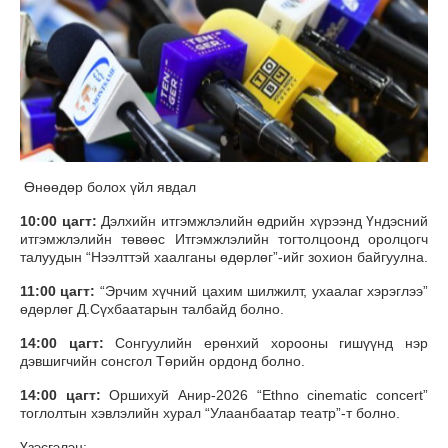
Өнөөдөр болох үйл явдал
10:00 цагт:
Дэлхийн итгэмжлэлийн өдрийн хүрээнд Үндэсний
итгэмжлэлийн төвөөс Итгэмжлэлийн тогтолцоонд оролцогч
талуудын “Нээлттэй хаалганы өдөрлөг”-ийг зохион байгуулна.
11:00 цагт:
“Эрчим хүчний цахим шилжилт, ухаалаг хэрэглээ”
өдөрлөг Д.Сүхбаатарын талбайд болно.
14:00 цагт:
Сонгуулийн ерөнхий хорооны гишүүнд нэр
дэвшигчийн сонсгол Төрийн ордонд болно.
14:00 цагт:
Оршихуй Анир-2026 “Ethno cinematic concert”
тоглолтын хэвлэлийн хурал “Улаанбаатар театр”-т болно.
Үзэсгэлэн: