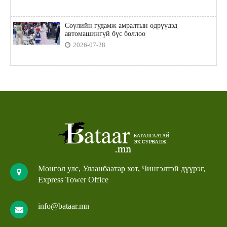
Сөүлийн гудамж амралтын өдрүүдэд
автомашингүй бүс боллоо
2026-07-28
Монгол улс, Улаанбаатар хот, Чингэлтэй дүүрэг,
Express Tower Office
info@bataar.mn