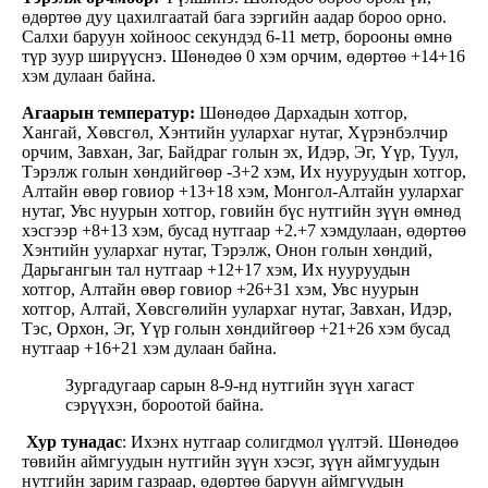
өдөртөө дуу цахилгаатай бага зэргийн аадар бороо орно.
Салхи баруун хойноос секундэд 6-11 метр, борооны өмнө
түр зуур ширүүснэ. Шөнөдөө 0 хэм орчим, өдөртөө +14+16
хэм дулаан байна.
Агаарын температур:
Шөнөдөө Дархадын хотгор,
Хангай, Хөвсгөл, Хэнтийн уулархаг нутаг, Хүрэнбэлчир
орчим, Завхан, Заг, Байдраг голын эх, Идэр, Эг, Үүр, Туул,
Тэрэлж голын хөндийгөөр -3+2 хэм, Их нууруудын хотгор,
Алтайн өвөр говиор +13+18 хэм, Монгол-Алтайн уулархаг
нутаг, Увс нуурын хотгор, говийн бүс нутгийн зүүн өмнөд
хэсгээр +8+13 хэм, бусад нутгаар +2.+7 хэмдулаан, өдөртөө
Хэнтийн уулархаг нутаг, Тэрэлж, Онон голын хөндий,
Дарьгангын тал нутгаар +12+17 хэм, Их нууруудын
хотгор, Алтайн өвөр говиор +26+31 хэм, Увс нуурын
хотгор, Алтай, Хөвсгөлийн уулархаг нутаг, Завхан, Идэр,
Тэс, Орхон, Эг, Үүр голын хөндийгөөр +21+26 хэм бусад
нутгаар +16+21 хэм дулаан байна.
Зургадугаар сарын 8-9-нд нутгийн зүүн хагаст
сэрүүхэн, бороотой байна.
Хур тунадас
: Ихэнх нутгаар солигдмол үүлтэй. Шөнөдөө
төвийн аймгуудын нутгийн зүүн хэсэг, зүүн аймгуудын
нутгийн зарим газраар, өдөртөө баруун аймгуудын