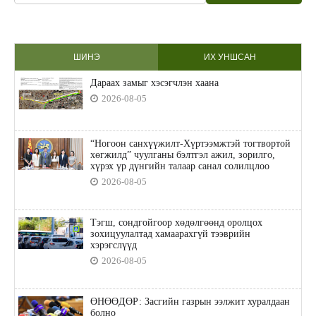
ШИНЭ
ИХ УНШСАН
Дараах замыг хэсэгчлэн хаана
2026-08-05
“Ногоон санхүүжилт-Хүртээмжтэй тогтвортой
хөгжилд” чуулганы бэлтгэл ажил, зорилго,
хүрэх үр дүнгийн талаар санал солилцлоо
2026-08-05
Тэгш, сондгойгоор хөдөлгөөнд оролцох
зохицуулалтад хамаарахгүй тээврийн
хэрэгслүүд
2026-08-05
ӨНӨӨДӨР: Засгийн газрын ээлжит хуралдаан
болно