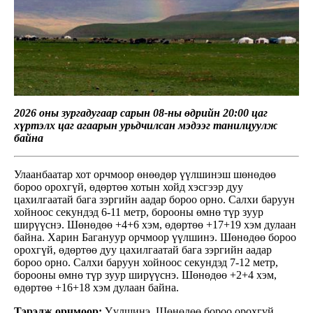
2026 оны зургадугаар сарын 08-ны өдрийн 20:00 цаг
хүртэлх
цаг агаарын урьдчилсан мэдээг танилцуулж
байна
Улаанбаатар хот орчмоор өнөөдөр үүлшинэш шөнөдөө
бороо орохгүй, өдөртөө хотын хойд хэсгээр дуу
цахилгаатай бага зэргийн аадар бороо орно. Салхи баруун
хойноос секундэд 6-11 метр, борооны өмнө түр зуур
ширүүснэ. Шөнөдөө +4+6 хэм, өдөртөө +17+19 хэм дулаан
байна. Харин Багануур орчмоор үүлшинэ. Шөнөдөө бороо
орохгүй, өдөртөө дуу цахилгаатай бага зэргийн аадар
бороо орно. Салхи баруун хойноос секундэд 7-12 метр,
борооны өмнө түр зуур ширүүснэ. Шөнөдөө +2+4 хэм,
өдөртөө +16+18 хэм дулаан байна.
Тэрэлж орчмоор:
Үүлшинэ. Шөнөдөө бороо орохгүй,