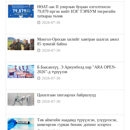
НӨАТ-ын II улирлын буцаан олголтоосоо
79,879 иргэн нийт НЭГ ТЭРБУМ төгрөгийн
татвараа төлөв
2026-07-30
Монгол-Оросын хилийг хамтран шалгах ажил
85 хувьтай байна
2026-07-30
Б.Баасанхүү, Э.Ариунболд нар “ARA OPEN-
2026”-д түрүүлэв
2026-07-30
Цахилгаан хязгаарлах байршлууд
2026-07-30
Төв аймгийн наадамд түрүүлсэн, үзүүрлэсэн,
шөвгөрсөн гурван бөхөөс допинг илэрчээ