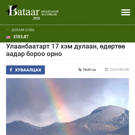
ДОЛЛАР (USD)
3593.87
Хэвлэл мэдээллээр
Батаар юу хэлэв
Эдийн засаг
Нийгэм
Дэлхий
Улс төр
Спорт
Эхлэл
Шар
Улаанбаатарт 17 хэм дулаан, өдөртөө
аадар бороо орно
Нийгэм
2026-06-08
ХУВААЛЦАХ