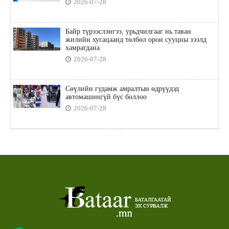
2026-07-28
Байр түрээслэнгээ, урьдчилгааг нь таван
жилийн хугацаанд төлбөл орон сууцны зээлд
хамрагдана
2026-07-28
Сөүлийн гудамж амралтын өдрүүдэд
автомашингүй бүс боллоо
2026-07-28