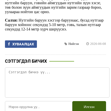
нутгийн баруун, говийн аймгуудын нутгийн зүүн хэсэг,
төв болон зүүн аймгуудын нутгийн зарим газраар бороо,
уулаараа нойтон цас орно.
Салхи:
Нутгийн баруун хэсгээр баруунаас, бусад нутгаар
баруун хойноос секундэд 5-10 метр, говь, талын нутгаар
секундэд 12-14 метр хүрч ширүүснэ.
Нийгэм
2026-06-08
ХУВААЛЦАХ
СЭТГЭГДЭЛ БИЧИХ
Илгээх