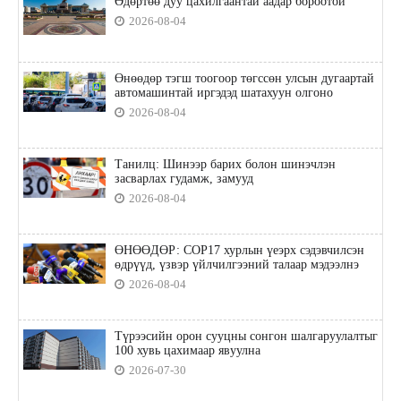
Өдөртөө дуу цахилгаантай аадар бороотой
2026-08-04
Өнөөдөр тэгш тоогоор төгссөн улсын дугаартай
автомашинтай иргэдэд шатахуун олгоно
2026-08-04
Танилц: Шинээр барих болон шинэчлэн
засварлах гудамж, замууд
2026-08-04
ӨНӨӨДӨР: COP17 хурлын үеэрх сэдэвчилсэн
өдрүүд, үзвэр үйлчилгээний талаар мэдээлнэ
2026-08-04
Түрээсийн орон сууцны сонгон шалгаруулалтыг
100 хувь цахимаар явуулна
2026-07-30