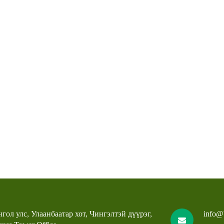
гол улс, Улаанбаатар хот, Чингэлтэй дүүрэг,
info@