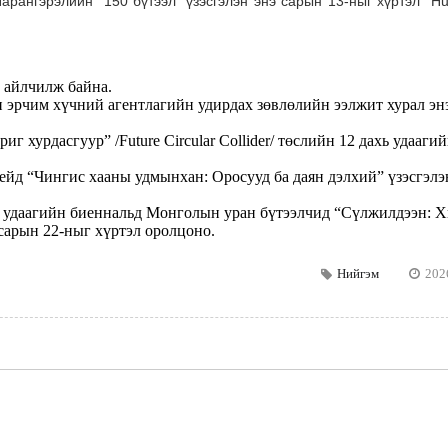
рангэрэлийн “150 бүтээл” үзэсгэлэн энэ сарын 13-ныг хүртэл “Hu
айлчилж байна.
 эрчим хүчний агентлагийн удирдах зөвлөлийн ээлжит хурал эн
хурдасгуур” /Future Circular Collider/ төслийн 12 дахь удааги
.
д “Чингис хааны удмынхан: Оросууд ба даян дэлхий” үзэсгэлэ
х удаагийн биеннальд Монголын уран бүтээлчид “Сүлжилдээн: 
 сарын 22-ныг хүртэл оролцоно.
Нийгэм
202