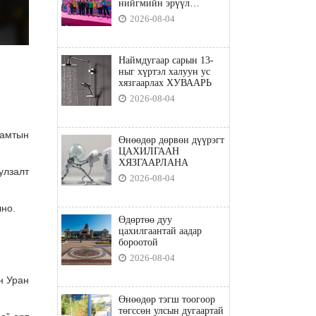
нийгмийн эрүүл
мэндийн бодлого"
2026-08-04
Наймдугаар сарын 13-
ныг хүртэл халуун ус
хязгаарлах ХУВААРЬ
2026-08-04
хамтын
Өнөөдөр дөрвөн дүүрэгт
ЦАХИЛГААН
ХЯЗГААРЛАНА
улзалт
2026-08-04
лно.
Өдөртөө дуу
цахилгаантай аадар
бороотой
2026-08-04
н Уран
Өнөөдөр тэгш тоогоор
төгссөн улсын дугаартай