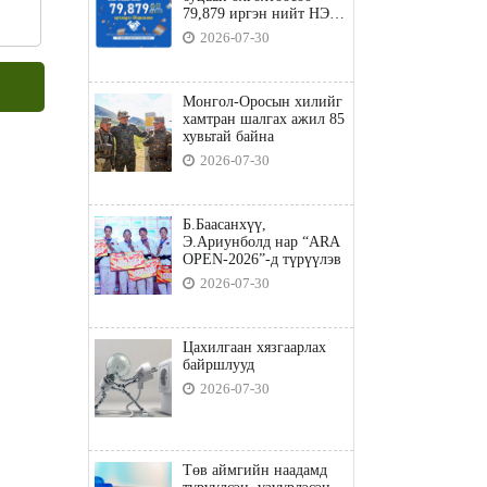
79,879 иргэн нийт НЭГ
ТЭРБУМ төгрөгийн
2026-07-30
татвараа төлөв
Монгол-Оросын хилийг
хамтран шалгах ажил 85
хувьтай байна
2026-07-30
Б.Баасанхүү,
Э.Ариунболд нар “ARA
OPEN-2026”-д түрүүлэв
2026-07-30
Цахилгаан хязгаарлах
байршлууд
2026-07-30
Төв аймгийн наадамд