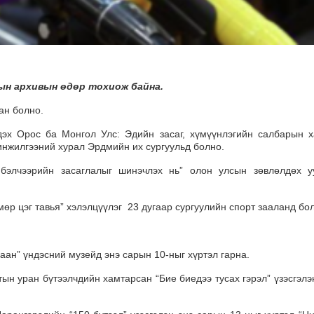
ын архивын өдөр тохиож байна.
ан болно.
дэх Орос ба Монгол Улс: Эдийн засаг, хүмүүнлэгийн салбарын 
инжилгээний хурал Эрдмийн их сургуульд болно.
 бэлчээрийн засаглалыг шинэчлэх нь” олон улсын зөвлөлдөх у
мөр цэг тавья” хэлэлцүүлэг 23 дугаар сургуулийн спорт зааланд бо
хаан” үндэсний музейд энэ сарын 10-ныг хүртэл гарна.
ын уран бүтээлчдийн хамтарсан “Бие биедээ тусах гэрэл” үзэсгэлэ
.