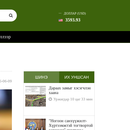
ДОЛЛАР (USD)
3593.93
ллээр
ШИНЭ
ИХ УНШСАН
6-06-09
Дараах замыг хэсэгчлэн
хаана
Уржигдар 10 цаг 33 мин
“Ногоон санхүүжилт-
Хүртээмжтэй тогтвортой