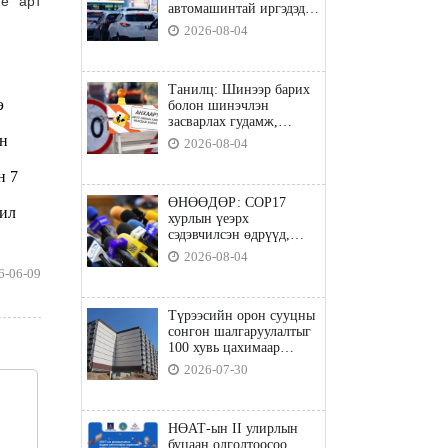
e” арт
автомашинтай иргэдэд
шатахуун олгоно
2026-08-04
Танилц: Шинээр барих
э
болон шинэчлэн
засварлах гудамж,
замууд
йн
2026-08-04
н 7
ӨНӨӨДӨР: COP17
Хил
хурлын үеэрх
сэдэвчилсэн өдрүүд,
үзвэр үйлчилгээний
2026-08-04
талаар мэдээлнэ
6-06-09
Түрээсийн орон сууцны
сонгон шалгаруулалтыг
100 хувь цахимаар
явуулна
2026-07-30
НӨАТ-ын II улирлын
буцаан олголтоосоо