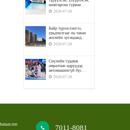
түрүүлсэн, үзүүрлэсэн,
шөвгөрсөн гурван
бөхөөс допинг илэрчээ
2026-07-28
Байр түрээслэнгээ,
урьдчилгааг нь таван
жилийн хугацаанд
төлбөл орон сууцны
2026-07-28
зээлд хамрагдана
Сөүлийн гудамж
амралтын өдрүүдэд
автомашингүй бүс
боллоо
2026-07-28
bataar.mn
7011-8081