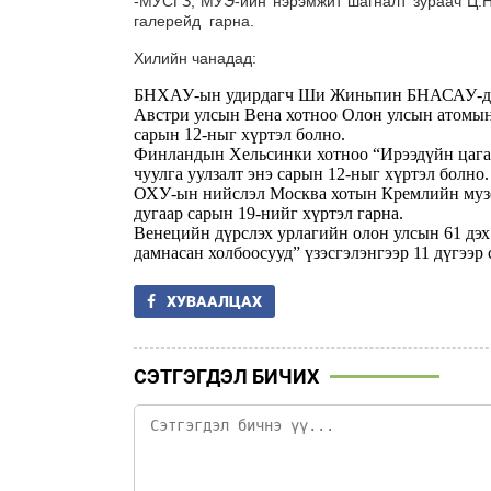
-МУСГЗ, МУЭ-ийн нэрэмжит шагналт зураач Ц.На
галерейд гарна.
Хилийн чанадад:
БНХАУ-ын удирдагч Ши Жиньпин БНАСАУ-д 
Австри улсын Вена хотноо Олон улсын атомын
сарын 12-ныг хүртэл болно.
Финландын Хельсинки хотноо “Ирээдүйн цагариг 
чуулга уулзалт энэ сарын 12-ныг хүртэл болно
ОХУ-ын нийслэл Москва хотын Кремлийн музей
дугаар сарын 19-нийг хүртэл гарна.
Венецийн дүрслэх урлагийн олон улсын 61 дэ
дамнасан холбоосууд” үзэсгэлэнгээр 11 дүгээр
ХУВААЛЦАХ
СЭТГЭГДЭЛ БИЧИХ