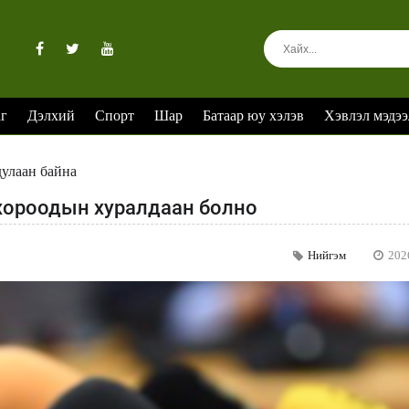
аг
Дэлхий
Спорт
Шар
Батаар юу хэлэв
Хэвлэл мэдээ
дулаан байна
хороодын хуралдаан болно
Нийгэм
202