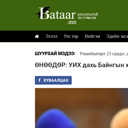
Эхлэл
Улс төр
Нийгэм
Эдийн зас
ШУУРХАЙ МЭДЭЭ:
Улаанбаатарт 23 градус 
ӨНӨӨДӨР: УИХ дахь Байнгын 
ХУВААЛЦАХ