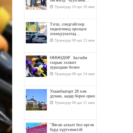
хөгжилд” чуулганы
бэлтгэл ажил, зорилго,
Уржигдар 10 цаг 26 мин
хүрэх үр дүнгийн талаар
санал солилцлоо
Тэгш, сондгойгоор
хөдөлгөөнд оролцох
зохицуулалтад
хамаарахгүй тээврийн
Уржигдар 09 цаг 23 мин
хэрэгслүүд
ӨНӨӨДӨР: Засгийн
газрын ээлжит
хуралдаан болно
Уржигдар 08 цаг 24 мин
Улаанбаатарт 28 хэм
дулаан, аадар бороо орно
Уржигдар 08 цаг 21 мин
"Явган алхалт бол иргэн
бүрд хүртээмжтэй