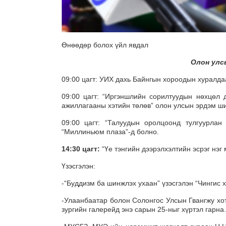
Өнөөдөр болох үйл явдал
Олон улс
09:00 цагт: УИХ дахь Байнгын хороодын хуралда
09:00 цагт: “Иргэншлийн сорилтуудын нөхцөл 
ажиллагааны хэтийн төлөв” олон улсын эрдэм ш
09:00 цагт: “Талуудын оролцоонд тулгуурлан
“Миллиньюм плаза”-д болно.
14:30 цагт:
“Үе тэнгийн дээрэлхэлтийн эсрэг нэг 
Үзэсгэлэн:
-“Буддизм ба шинжлэх ухаан” үзэсгэлэн “Чингис 
-Улаанбаатар болон Солонгос Улсын Гвангжу хот
зургийн галерейд энэ сарын 25-ныг хүртэл гарна