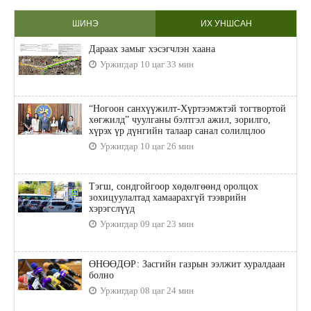
ШИНЭ
ИХ УНШСАН
Дараах замыг хэсэгчлэн хаана
Уржигдар 10 цаг 33 мин
“Ногоон санхүүжилт-Хүртээмжтэй тогтвортой
хөгжилд” чуулганы бэлтгэл ажил, зорилго,
хүрэх үр дүнгийн талаар санал солилцлоо
Уржигдар 10 цаг 26 мин
Тэгш, сондгойгоор хөдөлгөөнд оролцох
зохицуулалтад хамаарахгүй тээврийн
хэрэгслүүд
Уржигдар 09 цаг 23 мин
ӨНӨӨДӨР: Засгийн газрын ээлжит хуралдаан
болно
Уржигдар 08 цаг 24 мин