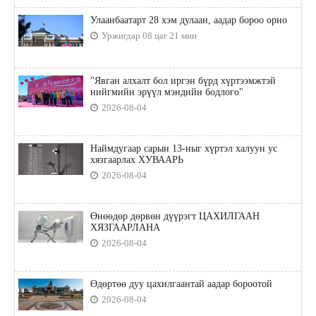
Улаанбаатарт 28 хэм дулаан, аадар бороо орно
Уржигдар 08 цаг 21 мин
"Явган алхалт бол иргэн бүрд хүртээмжтэй
нийгмийн эрүүл мэндийн бодлого"
2026-08-04
Наймдугаар сарын 13-ныг хүртэл халуун ус
хязгаарлах ХУВААРЬ
2026-08-04
Өнөөдөр дөрвөн дүүрэгт ЦАХИЛГААН
ХЯЗГААРЛАНА
2026-08-04
Өдөртөө дуу цахилгаантай аадар бороотой
2026-08-04