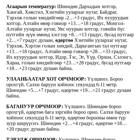
Агаарын температур:
Шөнөдөө Дархадын хотгор,
Хангай, Хөвсгөл, Хэнтийн уулархаг нутаг, Байдраг,
Тэрэлж голын хөндийгөөр -2…+3 градус, Их нууруудын
хотгор, Алтайн өвөр говиор +13…+18 градус, Монгол-
Алтайн уулархаг нутаг, Увс нуурын хотгор, говийн бүс
нутгийн зүүн өмнөд хэсгээр +8…+13 градус, бусад нутгаар
+2…+7 градус дулаан,
өдөртөө
Хэнтийн уулархаг нутаг,
Тэрэлж, Хэрлэн голын хөндий, Дарьгангын тал нутгаар
+13…+18 градус, Алтайн өвөр говиор +28…+33 градус,
Их нууруудын хотгор, Идэр, Тэс, Эг, Үүр, Орхон, Сэлэнгэ,
Хараа, голын хөндийгөөр +23…+28 градус, бусад нутгаар
+18…+23 градус дулаан байна.
УЛААНБААТАР ХОТ ОРЧМООР:
Үүлшинэ. Бороо
орохгүй. Салхи баруун хойноос секундэд 6-11 метр.
Шөнөдөө +5…+7 градус, өдөртөө +19…+21 градус дулаан
байна.
БАГАНУУР ОРЧМООР:
Үүлшинэ. Шөнөдөө бороо
орохгүй, өдөртөө бага зэргийн бороо орно. Салхи баруун
хойноос секундэд 6-11 метр, өдөртөө борооны өмнө түр
зуур ширүүснэ. Шөнөдөө +2…+4 градус, өдөртөө +18…
+20 градус дулаан байна.
ТЭРЭЛЖ ОРЧМООР:
Үүлшинэ. Шөнөдөө бороо