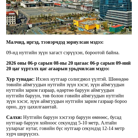
Малчид, иргэд, тээвэрчдэд зориулсан мэдээ:
09-нд нутгийн зүүн хагаст сэрүүхэн, бороотой байна.
2026 оны 06-р сарын 08-ны 20 цагаас 06-р сарын 09-ний
20 цаг хүртэлх
цаг агаарын урьдчилсан мэдээ:
Хур тунадас
: Ихэнх нутгаар солигдмол үүлтэй. Шөнөдөө
төвийн аймгуудын нутгийн зүүн хэсэг, зүүн аймгуудын
нутгийн зарим газраар, өдөртөө баруун аймгуудын
нутгийн баруун, төв болон говийн аймгуудын нутгийн
зүүн хэсэг, зүүн аймгуудын нутгийн зарим газраар бороо
орно, дуу цахилгаантай.
Салхи:
Нутгийн баруун хэсгээр баруун өмнөөс, бусад
нутгаар баруун хойноос секундэд 5-10 метр, Алтайн
уулархаг нутаг, говийн бүс нутгаар секундэд 12-14 метр
хүрч ширүүснэ.