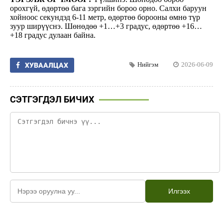
орохгүй, өдөртөө бага зэргийн бороо орно. Салхи баруун
хойноос секундэд 6-11 метр, өдөртөө борооны өмнө түр
зуур ширүүснэ. Шөнөдөө +1…+3 градус, өдөртөө +16…
+18 градус дулаан байна.
Нийгэм
2026-06-09
ХУВААЛЦАХ
СЭТГЭГДЭЛ БИЧИХ
Илгээх