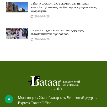
Байр түрээслэнгээ, урьдчилгааг нь таван
жилийн хугацаанд төлбөл орон сууцны зээлд
хамрагдана
2026-07-28
Сөүлийн гудамж амралтын өдрүүдэд
автомашингүй бүс боллоо
2026-07-28
Монгол улс, Улаанбаатар хот, Чингэлтэй дүүрэг,
Express Tower Office