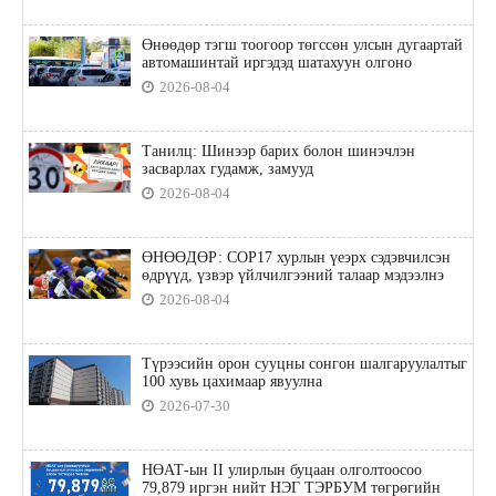
Өнөөдөр тэгш тоогоор төгссөн улсын дугаартай
автомашинтай иргэдэд шатахуун олгоно
2026-08-04
Танилц: Шинээр барих болон шинэчлэн
засварлах гудамж, замууд
2026-08-04
ӨНӨӨДӨР: COP17 хурлын үеэрх сэдэвчилсэн
өдрүүд, үзвэр үйлчилгээний талаар мэдээлнэ
2026-08-04
Түрээсийн орон сууцны сонгон шалгаруулалтыг
100 хувь цахимаар явуулна
2026-07-30
НӨАТ-ын II улирлын буцаан олголтоосоо
79,879 иргэн нийт НЭГ ТЭРБУМ төгрөгийн