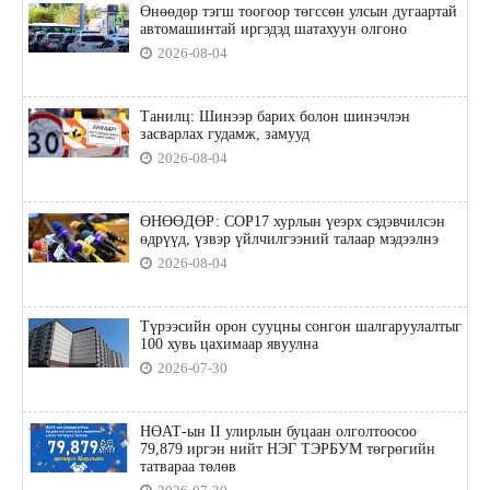
Өнөөдөр тэгш тоогоор төгссөн улсын дугаартай
автомашинтай иргэдэд шатахуун олгоно
2026-08-04
Танилц: Шинээр барих болон шинэчлэн
засварлах гудамж, замууд
2026-08-04
ӨНӨӨДӨР: COP17 хурлын үеэрх сэдэвчилсэн
өдрүүд, үзвэр үйлчилгээний талаар мэдээлнэ
2026-08-04
Түрээсийн орон сууцны сонгон шалгаруулалтыг
100 хувь цахимаар явуулна
2026-07-30
НӨАТ-ын II улирлын буцаан олголтоосоо
79,879 иргэн нийт НЭГ ТЭРБУМ төгрөгийн
татвараа төлөв