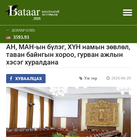
ДОЛЛАР (USD)
3593.93
Хэвлэл мэдээллээр
Батаар юу хэлэв
Эдийн засаг
Нийгэм
Дэлхий
Улс төр
Спорт
Эхлэл
Шар
АН, МАН-ын бүлэг, ХҮН намын зөвлөл,
таван байнгын хороо, гурван ажлын
хэсэг хуралдана
Улс төр
2026-06-29
ХУВААЛЦАХ