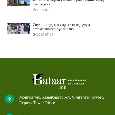
жилийн хугацаанд төлбөл орон сууцны зээлд
хамрагдана
2026-07-28
Сөүлийн гудамж амралтын өдрүүдэд
автомашингүй бүс боллоо
2026-07-28
Монгол улс, Улаанбаатар хот, Чингэлтэй дүүрэг,
Express Tower Office