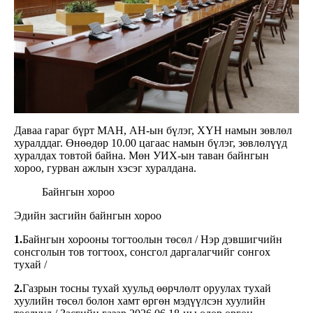
Даваа гараг бүрт МАН, АН-ын бүлэг, ХҮН намын зөвлөл
хуралддаг. Өнөөдөр 10.00 цагаас намын бүлэг, зөвлөлүүд
хуралдах товтой байна. Мөн УИХ-ын таван байнгын
хороо, гурван ажлын хэсэг хуралдана.
Байнгын хороо
Эдийн засгийн байнгын хороо
1.
Байнгын хорооны тогтоолын төсөл / Нэр дэвшигчийн
сонсголын тов тогтоох, сонсгол даргалагчийг сонгох
тухай /
2.
Газрын тосны тухай хуульд өөрчлөлт оруулах тухай
хуулийн төсөл болон хамт өргөн мэдүүлсэн хуулийн