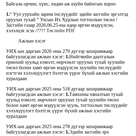
Байгаль орчин, хүнс, хөдөө аж ахуйн байнгын хороо
1.
“ Уул уурхайн зарим төслүүдийг эдийн засгийн эргэлтэд
оруулах тухай ” Улсын Их Хурлын тогтоолын төсөл /
Засгийн газар 2026.06.25-ны өдөр өргөн мэдүүлсэн,
хэлэлцэх эсэх /
???? Төслийн PDF
Ажлын хэсэг
УИХ-ын даргын 2026 оны 279 дүгээр захирамжаар
байгуулагдсан ажлын хэсэг:
1.
Нийгмийн даатгалын
ерөнхий хуульд нэмэлт, өөрчлөлт оруулах тухай хуулийн
төсөл болон хамт өргөн мэдүүлсэн хуулийн төслүүдийг
нэгтгэн хэлэлцүүлэгт бэлтгэх үүрэг бүхий ажлын хэсгийн
хуралдаан
УИХ-ын даргын 2025 оны 518 дугаар захирамжаар
байгуулагдсан ажлын хэсэг:
1.
Тамхины хяналтын тухай
хуульд нэмэлт, өөрчлөлт оруулах тухай хуулийн төсөл
болон хамт өргөн мэдүүлсэн хууль, тогтоолын төслүүдийг
хэлэлцүүлэгт бэлтгэх үүрэг бүхий ажлын хэсгийн
хуралдаан
УИХ-ын даргын 2025 оны 278 дүгээр захирамжаар
байгуулагдсан ажлын хэсэг:
1.
Эдийн засгийн эрх