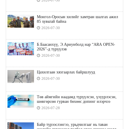
2026-07-30
Монгол-Оросын хилийг хамтран шалгах ажил
85 хувьтай байна
2026-07-30
Б.Баасанхүү, Э.Ариунболд нар “ARA OPEN-
2026”-д түрүүлэв
2026-07-30
Цахилгаан хязгаарлах байршлууд
2026-07-30
Төв аймгийн наадамд түрүүлсэн, үзүүрлэсэн,
шөвгөрсөн гурван бөхөөс допинг илэрчээ
2026-07-28
Байр түрээслэнгээ, урьдчилгааг нь таван