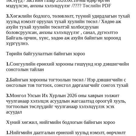
төслүүд / Засгийн газар 2026.06.18-ны өдөр өргөн
мэдүүлсэн, анхны хэлэлцүүлэг /
???? Төслийн PDF
3.
Хөгжлийн бодлого, төлөвлөлт, түүний удирдлагын тухай
хуульд нэмэлт оруулах тухай хуулийн төсөл / Хөдөө аж
ахуйн тухай хуулийн төсөлтэй холбогдуулан
боловсруулсан, анхны хэлэлцүүлэг , санал, дүгнэлтээ
Байгаль орчин, хүнс, хөдөө аж ахуйн байнгын хороонд
хүргүүлнэ.
Төрийн байгуулалтын байнгын хороо
1.
Сонгуулийн ерөнхий хорооны гишүүнд нэр дэвшигчийн
сонсголын тайлан
2.
Байнгын хорооны тогтоолын төсөл / Нэр дэвшигчийн с
онсголын тов тогтоох, сонсгол даргалагчийг сонгох тухай
3.
Монгол Улсын Их Хурлын 2026 оны хаврын ээлжит
чуулганаар хэлэлцэх асуудлын жагсаалтад ороогүй хууль,
тогтоолын төслүүдийг чуулганаар хэлэлцүүлэх эсэх
асуудал
Хүний хөгжил, нийгмийн бодлогын байнгын хороо
1.
Нийгмийн даатгалын ерөнхий хуульд нэмэлт, өөрчлөлт