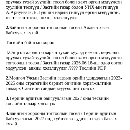
оруулах тухай хуулийн төсөл болон хамт өргөн мэдүүлсэн
хуулийн төслүүд / Засгийн газар болон УИХ-ын гишүүн
А.Ариунзаяа, Б.Түвшин нарын гишүүд өргөн мэдүүлсэн,
нэгтгэсэн төсөл, анхны хэлэлцүүлэг
2.
Байнгын хорооны тогтоолын төсөл / Ажлын хэсэг
байгуулах тухай
Төсвийн байнгын хороо
1.
Онцгой албан татварын тухай хуульд нэмэлт, өөрчлөлт
оруулах тухай хуулийн төсөл болон хамт өргөн мэдүүлсэн
тогтоолын төсөл / Засгийн газар 2026.06.18-ны өдөр өргөн
мэдүүлсэн, анхны хэлэлцүүлэг /
???? Төслийн PDF
2.
Монгол Улсын Засгийн газрын өрийн удирдлагын 2023-
2025 оны стратегийн баримт бичгийн хэрэгжилтийн
талаарх Сангийн сайдын мэдээллийг сонсох
3.
Төрийн аудитын байгууллагын 2027 оны төсвийн
төслийн талаар хэлэлцэх
4.
Байнгын хорооны тогтоолын төсөл / Төрийн аудитын
байгууллагын 2027 онд гүйцэтгэх аудитын сэдэв батлах
тухай