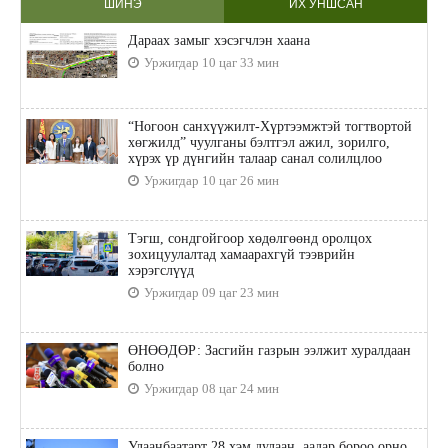
ШИНЭ
ИХ УНШСАН
Дараах замыг хэсэгчлэн хаана
Уржигдар 10 цаг 33 мин
“Ногоон санхүүжилт-Хүртээмжтэй тогтвортой
хөгжилд” чуулганы бэлтгэл ажил, зорилго,
хүрэх үр дүнгийн талаар санал солилцлоо
Уржигдар 10 цаг 26 мин
Тэгш, сондгойгоор хөдөлгөөнд оролцох
зохицуулалтад хамаарахгүй тээврийн
хэрэгслүүд
Уржигдар 09 цаг 23 мин
ӨНӨӨДӨР: Засгийн газрын ээлжит хуралдаан
болно
Уржигдар 08 цаг 24 мин
Улаанбаатарт 28 хэм дулаан, аадар бороо орно