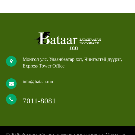
Монгол улс, Улаанбаатар хот, Чингэлтэй дүүрэг,
Express Tower Office
info@bataar.mn
7011-8081
© 2026 Зохиогчийн эрх хуулиар хамгаалагдсан. Мэдээлэл