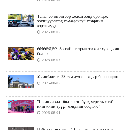
Тэгш, сондгойгоор хөдөлгөөнд оролцох
зохицуулалтад хамаарахгүй тээврийн
хэрэгслүүд
2026-08-05
ӨНӨӨДӨР: Засгийн газрын ээлжит хуралдаан
болно
2026-08-05
Улаанбаатарт 28 хэм дулаан, аадар бороо орно
2026-08-05
"Явган алхалт бол иргэн бүрд хүртээмжтэй
нийгмийн эрүүл мэндийн бодлого"
2026-08-04
Наймдугаар сарын 13-ныг хүртэл халуун ус