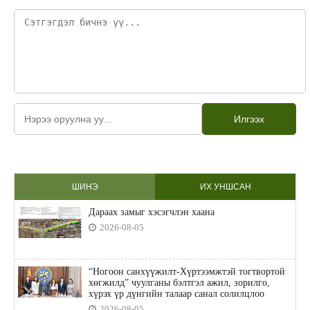
Илгээх
ШИНЭ
ИХ УНШСАН
Дараах замыг хэсэгчлэн хаана
2026-08-05
“Ногоон санхүүжилт-Хүртээмжтэй тогтвортой
хөгжилд” чуулганы бэлтгэл ажил, зорилго,
хүрэх үр дүнгийн талаар санал солилцлоо
2026-08-05