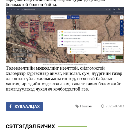
боломжтой болсон байна.
Төлөвлөлтийн мэдээллийг нээлттэй, ойлгомжтой
хэлбэрээр хүргэснээр аймаг, нийслэл, сум, дүүргийн газар
олголтын үйл ажиллагааны ил тод, нээлттэй байдлыг
хангах, иргэдийн мэдээлэл авах, хяналт тавих боломжийг
нэмэгдүүлэхэд чухал ач холбогдолтой гэв.
Нийгэм
2026-07-03
ХУВААЛЦАХ
СЭТГЭГДЭЛ БИЧИХ