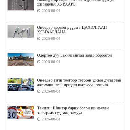
хязгаарлах ХУВААРЬ
2026-08-04
Өнөөдөр дөрвөн дүүрэгт ЦАХИЛГААН
ХЯЗГААРЛАНА
2026-08-04
Өдөртөө дуу цахилгаантай аадар бороотой
2026-08-04
Өнөөдөр тэгш тоогоор төгссөн улсын дугаартай
автомашинтай иргэдэд шатахуун олгоно
2026-08-04
Танилц: Шинээр барих болон шинэчлэн
засварлах гудамж, замууд
2026-08-04