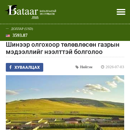
ДОЛЛАР (USD)
3593.87
Хэвлэл мэдээллээр
Батаар юу хэлэв
Эдийн засаг
Нийгэм
Дэлхий
Улс төр
Спорт
Эхлэл
Шар
Шинээр олгохоор төлөвлөсөн газрын
мэдээллийг нээлттэй болголоо
Нийгэм
2026-07-03
ХУВААЛЦАХ