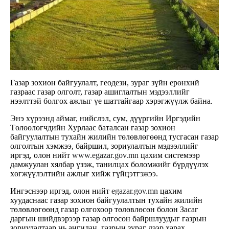
Газар зохион байгуулалт, геодези, зураг зүйн ерөнхий
газраас газар олголт, газар ашиглалтын мэдээллийг
нээлттэй болгох ажлыг үе шаттайгаар хэрэгжүүлж байна.
Энэ хүрээнд аймаг, нийслэл, сум, дүүргийн Иргэдийн
Төлөөлөгчдийн Хурлаас баталсан газар зохион
байгуулалтын тухайн жилийн төлөвлөгөөнд тусгасан газар
олголтын хэмжээ, байршил, зориулалтын мэдээллийг
иргэд, олон нийт
www.egazar.gov.mn
цахим системээр
дамжуулан хялбар үзэж, танилцах боломжийг бүрдүүлэх
хөгжүүлэлтийн ажлыг хийж гүйцэтгэжээ.
Ингэснээр иргэд, олон нийт
egazar.gov.mn
цахим
хуудаснаас газар зохион байгуулалтын тухайн жилийн
төлөвлөгөөнд газар олгохоор төлөвлөсөн болон Засаг
даргын шийдвэрээр газар олгосон байршлуудыг газрын
зориулалтаар нь ангилан, газрын зураг дээр харах