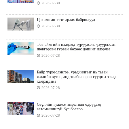
2026-07-30
Цахилгаан хязгаарлах байршлууд
2026-07-30
Төв аймгийн наадамд түрүүлсэн, үзүүрлэсэн,
шөвгөрсөн гурван бөхөөс допинг илэрчээ
2026-07-28
Байр түрээслэнгээ, урьдчилгааг нь таван
жилийн хугацаанд төлбөл орон сууцны зээлд
хамрагдана
2026-07-28
Сөүлийн гудамж амралтын өдрүүдэд
автомашингүй бүс боллоо
2026-07-28