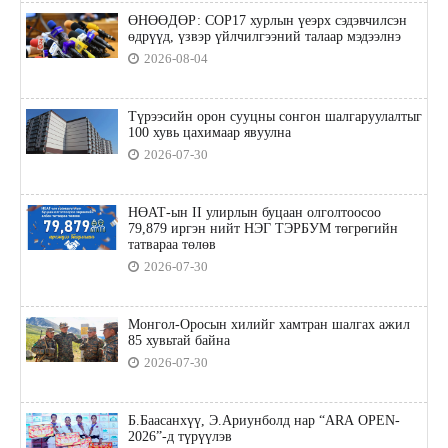
ӨНӨӨДӨР: COP17 хурлын үеэрх сэдэвчилсэн
өдрүүд, үзвэр үйлчилгээний талаар мэдээлнэ
2026-08-04
Түрээсийн орон сууцны сонгон шалгаруулалтыг
100 хувь цахимаар явуулна
2026-07-30
НӨАТ-ын II улирлын буцаан олголтоосоо
79,879 иргэн нийт НЭГ ТЭРБУМ төгрөгийн
татвараа төлөв
2026-07-30
Монгол-Оросын хилийг хамтран шалгах ажил
85 хувьтай байна
2026-07-30
Б.Баасанхүү, Э.Ариунболд нар “ARA OPEN-
2026”-д түрүүлэв