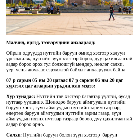
Малчид, иргэд, тээвэрчдийн анхааралд:
Ойрын өдрүүдэд нутгийн баруун өмнөд хэсгээр халуун
үргэлжилж, нутгийн зүүн хэсгээр бороо, дуу цахилгаантай
аадар бороо орох тул болзошгүй мөндөр, нөөлөг салхи,
үер, усны аюулаас сэрэмжтэй байхыг анхааруулж байна.
07-р сарын 05-ны 20 цагаас 07-р сарын 06-ны 20 цаг
хүртэлх
цаг агаарын урьдчилсан мэдээ:
Хур тунадас:
Нутгийн төв хэсгээр багавтар үүлтэй, бусад
нутгаар үүлшинэ. Шөнөдөө баруун аймгуудын нутгийн
баруун хэсэг, зүүн аймгуудын нутгийн зарим газраар,
өдөртөө баруун аймгуудын нутгийн зарим газар, зүүн
аймгуудын ихэнх нутгаар газраар бороо, дуу цахилгаантай
аадар бороо орно.
Салхи
: Нутгийн баруун болон зүүн хэсгээр баруун