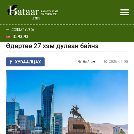
ДОЛЛАР (USD)
3593.93
Хэвлэл мэдээллээр
Батаар юу хэлэв
Эдийн засаг
Нийгэм
Дэлхий
Улс төр
Спорт
Эхлэл
Шар
Өдөртөө 27 хэм дулаан байна
Нийгэм
2026-07-06
ХУВААЛЦАХ