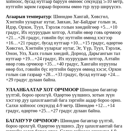
хойноос, бусад нутгаар баруун өмнөөс секундэд 5-10 метр,
нутгийн зарим газраар борооны өмнө түр зуур ширүүснэ.
Агаарын температур
: Шөнөдөө Хангай, Хөвсгөл,
Хэнтийн уулархаг нутаг, Завхан, Заг-Байдраг голын эх,
Идэр, Орхон, Туул, Тэрэлж голын хөндийгөөр +5…+10
градус, Их нууруудын хотгор, Алтайн өвөр говь орчмоор
+21…+26 градус, говийн бүс нутгийн өмнөд хэсгээр
+16…+21 градус, бусад нутгаар +10…+15 градус, өдөртөө
Хөвсгөл, Хэнтийн уулархаг нутаг, Эг, Үүр, Туул, Тэрэлж,
Онон, Улз, Халх голын хөндий, Дорнод, Дарьгангын тал
нутгаар +19…+24 градус, Их нууруудын хотгор, Алтайн
өвөр говь орчмоор +35…+40 градус, Хангайн нурууны
өвөр бэл, говийн бүс нутгийн баруун өмнөд хэсэг, Орхон
голын сав газраар +28…+33 градус, бусад нутгаар +24…
+29 градус дулаан байна.
УЛААНБААТАР ХОТ ОРЧМООР
Шөнөдөө багавтар
үүлтэй, бороо орохгүй. Өдөртөө үүлшинэ, хотын зүүн
хэсгээр дуу цахилгаантай бага зэргийн аадар бороо орно.
Салхи хойноос секундэд 4-9 метр. Шөнөдөө +12…+14
градус, өдөртөө +25…+27 градус дулаан байна.
БАГАНУУР ОРЧМООР:
Шөнөдөө багавтар үүлтэй,
бороо орохгүй. Өдөртөө үүлшинэ. Дуу цахилгаантай бага