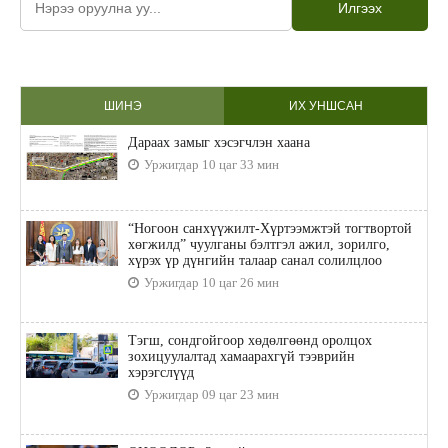
Илгээх
ШИНЭ
ИХ УНШСАН
Дараах замыг хэсэгчлэн хаана
Уржигдар 10 цаг 33 мин
“Ногоон санхүүжилт-Хүртээмжтэй тогтвортой
хөгжилд” чуулганы бэлтгэл ажил, зорилго,
хүрэх үр дүнгийн талаар санал солилцлоо
Уржигдар 10 цаг 26 мин
Тэгш, сондгойгоор хөдөлгөөнд оролцох
зохицуулалтад хамаарахгүй тээврийн
хэрэгслүүд
Уржигдар 09 цаг 23 мин