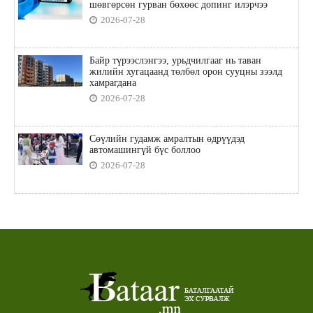
шөвгөрсөн гурван бөхөөс допинг илэрчээ
2026-07-28
Байр түрээслэнгээ, урьдчилгааг нь таван
жилийн хугацаанд төлбөл орон сууцны зээлд
хамрагдана
2026-07-28
Сөүлийн гудамж амралтын өдрүүдэд
автомашингүй бүс боллоо
2026-07-28