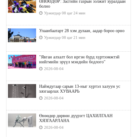
ӨНӨӨДӨР: Засгийн газрын ээлжит хуралдаан
болно
Уржигдар 08 цаг 24 мин
Улаанбаатарт 28 хэм дулаан, аадар бороо орно
Уржигдар 08 цаг 21 мин
"Явган алхалт бол иргэн бүрд хүртээмжтэй
нийгмийн эрүүл мэндийн бодлого"
2026-08-04
Наймдугаар сарын 13-ныг хүртэл халуун ус
хязгаарлах ХУВААРЬ
2026-08-04
Өнөөдөр дөрвөн дүүрэгт ЦАХИЛГААН
ХЯЗГААРЛАНА
2026-08-04