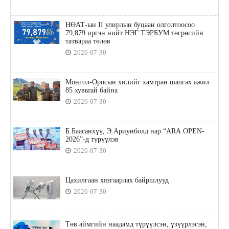
НӨАТ-ын II улирлын буцаан олголтоосоо
79,879 иргэн нийт НЭГ ТЭРБУМ төгрөгийн
татвараа төлөв
2026-07-30
Монгол-Оросын хилийг хамтран шалгах ажил
85 хувьтай байна
2026-07-30
Б.Баасанхүү, Э.Ариунболд нар “ARA OPEN-
2026”-д түрүүлэв
2026-07-30
Цахилгаан хязгаарлах байршлууд
2026-07-30
Төв аймгийн наадамд түрүүлсэн, үзүүрлэсэн,