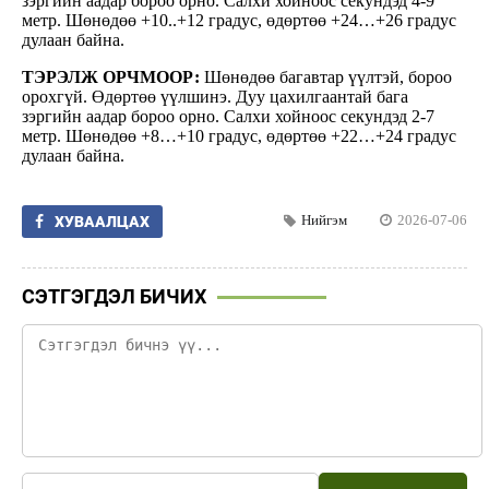
зэргийн аадар бороо орно. Салхи хойноос секундэд 4-9
метр. Шөнөдөө +10..+12 градус, өдөртөө +24…+26 градус
дулаан байна.
ТЭРЭЛЖ ОРЧМООР:
Шөнөдөө багавтар үүлтэй, бороо
орохгүй. Өдөртөө үүлшинэ. Дуу цахилгаантай бага
зэргийн аадар бороо орно. Салхи хойноос секундэд 2-7
метр. Шөнөдөө +8…+10 градус, өдөртөө +22…+24 градус
дулаан байна.
Нийгэм
2026-07-06
ХУВААЛЦАХ
СЭТГЭГДЭЛ БИЧИХ