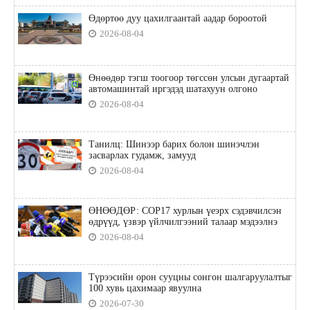
Өдөртөө дуу цахилгаантай аадар бороотой
2026-08-04
Өнөөдөр тэгш тоогоор төгссөн улсын дугаартай
автомашинтай иргэдэд шатахуун олгоно
2026-08-04
Танилц: Шинээр барих болон шинэчлэн
засварлах гудамж, замууд
2026-08-04
ӨНӨӨДӨР: COP17 хурлын үеэрх сэдэвчилсэн
өдрүүд, үзвэр үйлчилгээний талаар мэдээлнэ
2026-08-04
Түрээсийн орон сууцны сонгон шалгаруулалтыг
100 хувь цахимаар явуулна
2026-07-30